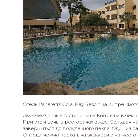
Отель Panereti’s Coral Bay Resort на Кипре. Фото r
Двухзвёздочные гостиницы на Кипре ни в чём н
При этом цены в ресторанах выше. Большая ча
завершиться до полуденного пекла. Один из 
Отсюда можно поехать на экскурсию на место