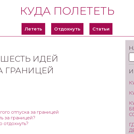
КУДА ПОЛЕТЕТЬ
Лететь
Отдохнуть
Статьи
Н
 ШЕСТЬ ИДЕЙ
А ГРАНИЦЕЙ
И
К
К
К
Б
гого отпуска за границей
С
ть за границей?
 отдохнуть?
Г
Д