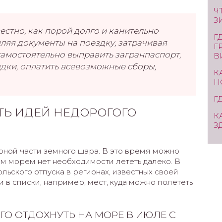
Ч
З
вестно, как порой долго и канительно
Г
ляя документы на поездку, затрачивая
Г
 самостоятельно выправить загранпаспорт,
В
здки, оплатить всевозможные сборы,
К
Н
Г
СТЬ ИДЕЙ НЕДОРОГОГО
К
З
рной части земного шара. В это время можно
лым морем нет необходимости лететь далеко. В
ьского отпуска в регионах, известных своей
 в списки, например, мест, куда можно полететь
ГО ОТДОХНУТЬ НА МОРЕ В ИЮЛЕ С