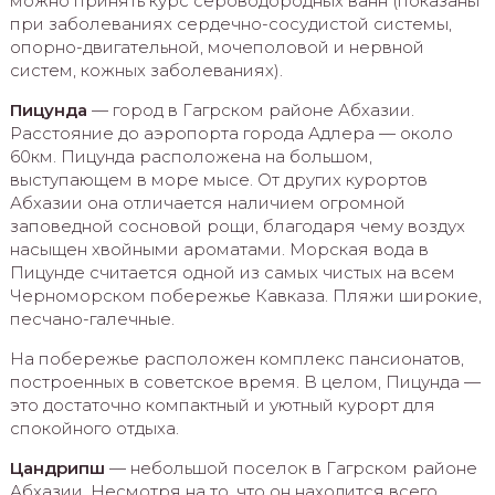
можно принять курс сероводородных ванн (показаны
при заболеваниях сердечно-сосудистой системы,
опорно-двигательной, мочеполовой и нервной
систем, кожных заболеваниях).
Пицунда
— город в Гагрском районе Абхазии.
Расстояние до аэропорта города Адлера — около
60км. Пицунда расположена на большом,
выступающем в море мысе. От других курортов
Абхазии она отличается наличием огромной
заповедной сосновой рощи, благодаря чему воздух
насыщен хвойными ароматами. Морская вода в
Пицунде считается одной из самых чистых на всем
Черноморском побережье Кавказа. Пляжи широкие,
песчано-галечные.
На побережье расположен комплекс пансионатов,
построенных в советское время. В целом, Пицунда —
это достаточно компактный и уютный курорт для
спокойного отдыха.
Цандрипш
— небольшой поселок в Гагрском районе
Абхазии. Несмотря на то, что он находится всего