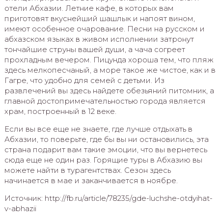
отели Абхазии. Летние кафе, в которых вам
приготовят вкуснейший шашлык и напоят вином,
имеют особенное очарование. Песни на русском и
абхазском языках в живом исполнении затронут
тончайшие струны вашей души, а чача согреет
прохладным вечером. Пицунда хороша тем, что пляж
здесь мелкопесчаный, а море такое же чистое, как и в
Гагре, что удобно для семей с детьми. Из
развлечений вы здесь найдете обезьяний питомник, а
главной достопримечательностью города является
храм, построенный в 12 веке.
Если вы все еще не знаете, где лучше отдыхать в
Абхазии, то поверьте, где бы вы ни остановились, эта
страна подарит вам такие эмоции, что вы вернетесь
сюда еще не один раз. Горящие туры в Абхазию вы
можете найти в турагентствах. Сезон здесь
начинается в мае и заканчивается в ноябре.
Источник: http://fb.ru/article/78235/gde-luchshe-otdyihat-
v-abhazii