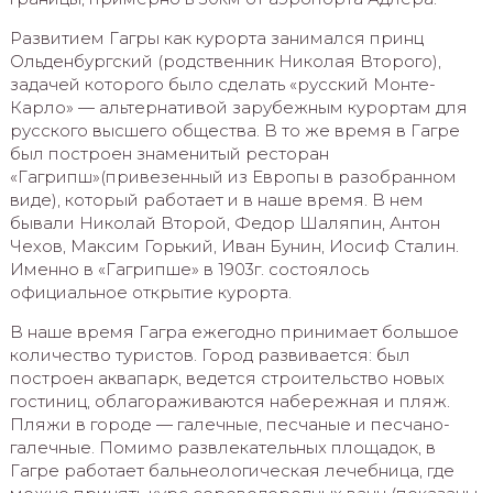
Развитием Гагры как курорта занимался принц
Ольденбургский (родственник Николая Второго),
задачей которого было сделать «русский Монте-
Карло» — альтернативой зарубежным курортам для
русского высшего общества. В то же время в Гагре
был построен знаменитый ресторан
«Гагрипш»(привезенный из Европы в разобранном
виде), который работает и в наше время. В нем
бывали Николай Второй, Федор Шаляпин, Антон
Чехов, Максим Горький, Иван Бунин, Иосиф Сталин.
Именно в «Гагрипше» в 1903г. состоялось
официальное открытие курорта.
В наше время Гагра ежегодно принимает большое
количество туристов. Город развивается: был
построен аквапарк, ведется строительство новых
гостиниц, облагораживаются набережная и пляж.
Пляжи в городе — галечные, песчаные и песчано-
галечные. Помимо развлекательных площадок, в
Гагре работает бальнеологическая лечебница, где