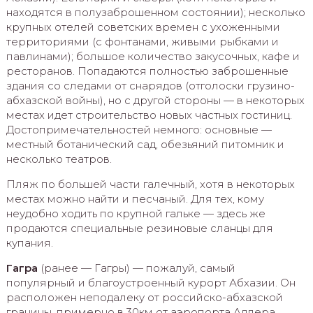
находятся в полузаброшенном состоянии); несколько
крупных отелей советских времен с ухоженными
территориями (с фонтанами, живыми рыбками и
павлинами); большое количество закусочных, кафе и
ресторанов. Попадаются полностью заброшенные
здания со следами от снарядов (отголоски грузино-
абхазской войны), но с другой стороны — в некоторых
местах идет строительство новых частных гостиниц.
Достопримечательностей немного: основные —
местный ботанический сад, обезьяний питомник и
несколько театров.
Пляж по большей части галечный, хотя в некоторых
местах можно найти и песчаный. Для тех, кому
неудобно ходить по крупной гальке — здесь же
продаются специальные резиновые сланцы для
купания.
Гагра
(ранее — Гагры) — пожалуй, самый
популярный и благоустроенный курорт Абхазии. Он
расположен неподалеку от российско-абхазской
границы, примерно в 30км от аэропорта Адлера.