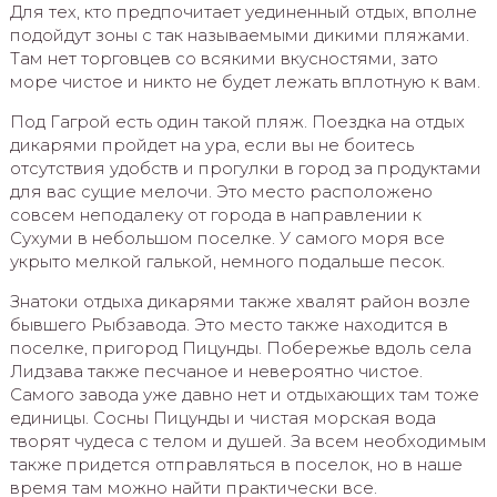
Для тех, кто предпочитает уединенный отдых, вполне
подойдут зоны с так называемыми дикими пляжами.
Там нет торговцев со всякими вкусностями, зато
море чистое и никто не будет лежать вплотную к вам.
Под Гагрой есть один такой пляж. Поездка на отдых
дикарями пройдет на ура, если вы не боитесь
отсутствия удобств и прогулки в город за продуктами
для вас сущие мелочи. Это место расположено
совсем неподалеку от города в направлении к
Сухуми в небольшом поселке. У самого моря все
укрыто мелкой галькой, немного подальше песок.
Знатоки отдыха дикарями также хвалят район возле
бывшего Рыбзавода. Это место также находится в
поселке, пригород Пицунды. Побережье вдоль села
Лидзава также песчаное и невероятно чистое.
Самого завода уже давно нет и отдыхающих там тоже
единицы. Сосны Пицунды и чистая морская вода
творят чудеса с телом и душей. За всем необходимым
также придется отправляться в поселок, но в наше
время там можно найти практически все.