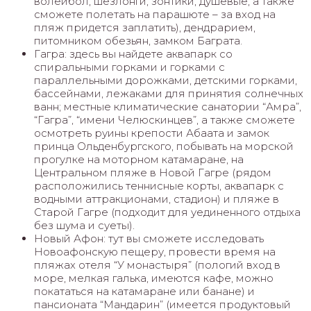
волейбол, шезлонги, зонтики, душевые, а также
сможете полетать на парашюте – за вход на
пляж придется заплатить), дендрарием,
питомником обезьян, замком Баграта.
Гагра: здесь вы найдете аквапарк со
спиральными горками и горками с
параллельными дорожками, детскими горками,
бассейнами, лежаками для принятия солнечных
ванн; местные климатические санатории “Амра”,
“Гагра”, “имени Челюскинцев”, а также сможете
осмотреть руины крепости Абаата и замок
принца Ольденбургского, побывать на морской
прогулке на моторном катамаране, на
Центральном пляже в Новой Гагре (рядом
расположились теннисные корты, аквапарк с
водными аттракционами, стадион) и пляже в
Старой Гагре (подходит для уединенного отдыха
без шума и суеты).
Новый Афон: тут вы сможете исследовать
Новоафонскую пещеру, провести время на
пляжах отеля “У монастыря” (пологий вход в
море, мелкая галька, имеются кафе, можно
покататься на катамаране или банане) и
пансионата “Мандарин” (имеется продуктовый