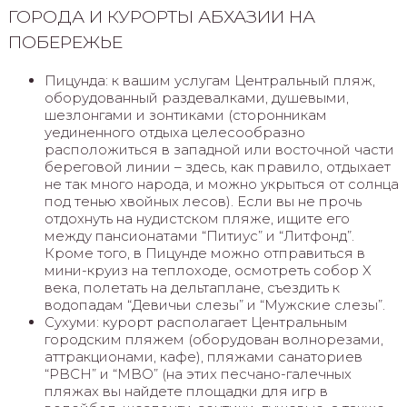
ГОРОДА И КУРОРТЫ АБХАЗИИ НА
ПОБЕРЕЖЬЕ
Пицунда: к вашим услугам Центральный пляж,
оборудованный раздевалками, душевыми,
шезлонгами и зонтиками (сторонникам
уединенного отдыха целесообразно
расположиться в западной или восточной части
береговой линии – здесь, как правило, отдыхает
не так много народа, и можно укрыться от солнца
под тенью хвойных лесов). Если вы не прочь
отдохнуть на нудистском пляже, ищите его
между пансионатами “Питиус” и “Литфонд”.
Кроме того, в Пицунде можно отправиться в
мини-круиз на теплоходе, осмотреть собор X
века, полетать на дельтаплане, съездить к
водопадам “Девичьи слезы” и “Мужские слезы”.
Сухуми: курорт располагает Центральным
городским пляжем (оборудован волнорезами,
аттракционами, кафе), пляжами санаториев
“РВСН” и “МВО” (на этих песчано-галечных
пляжах вы найдете площадки для игр в