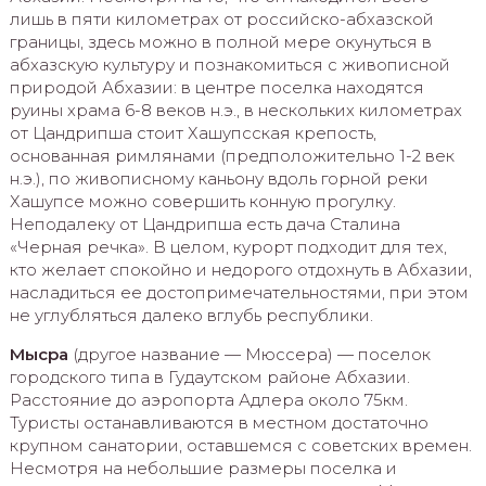
лишь в пяти километрах от российско-абхазской
границы, здесь можно в полной мере окунуться в
абхазскую культуру и познакомиться с живописной
природой Абхазии: в центре поселка находятся
руины храма 6-8 веков н.э., в нескольких километрах
от Цандрипша стоит Хашупсская крепость,
основанная римлянами (предположительно 1-2 век
н.э.), по живописному каньону вдоль горной реки
Хашупсе можно совершить конную прогулку.
Неподалеку от Цандрипша есть дача Сталина
«Черная речка». В целом, курорт подходит для тех,
кто желает спокойно и недорого отдохнуть в Абхазии,
насладиться ее достопримечательностями, при этом
не углубляться далеко вглубь республики.
Мысра
(другое название — Мюссера) — поселок
городского типа в Гудаутском районе Абхазии.
Расстояние до аэропорта Адлера около 75км.
Туристы останавливаются в местном достаточно
крупном санатории, оставшемся с советских времен.
Несмотря на небольшие размеры поселка и