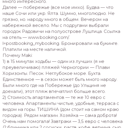
много интересного.
Далее — побережье (все мое имхо). Будва — что
наше Сочи или укр. Ялта. Шумно, многолюдно. Не
грязно, но. народу много в общем. Вечером на
набережной весело. Мы с подругами выбрали
городок Радовичи на полуострове Луштица. Ссылка
на отель — www.booking.com/.
l=postbooking_mybooking. Бронировали на букинге.
Платили на месте наличкой.
Почему Maki:
1) в 15 минутах ходьбы — один из лучших (я не
преувеличиваю) пляжей Черногории — Плави
Хоризонты. Песок. Неглубокое море. Бухта.
Единственное — в сезон может быть много народу.
Были много где на Побережье (до Ульциня не
доехали), этот пляж впечатлил больше всего.
2) Стоимость апартаментов — те же 10 евро с
человека. Апартаменты чистые, удобные, терраса с
видом на горы. ТИШИНА (дом стоит на самом краю
городка). Рядом магазин. Хозяйка — сама доброта!
Очень нам помогала! Завтраки — 3,5 евро с человека
(2 блинчика или 2 сосиски, раств. кофе, ветчина, сыр,