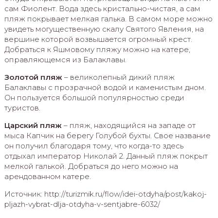
сам Фиолент. Вода здесь кристально-чистая, а сам
пляж покрывает мелкая галька. В самом море можно
увидеть могущественную скалу Святого Явления, на
вершине которой возвышается огромный крест.
Добраться к Яшмовому пляжу можно на катере,
оправляющемся из Балаклавы.
Золотой пляж
– великолепный дикий пляж
Балаклавы с прозрачной водой и каменистым дном.
Он пользуется большой популярностью среди
туристов.
Царский пляж
– пляж, находящийся на западе от
мыса Капчик на берегу Голубой бухты. Свое название
он получил благодаря тому, что когда-то здесь
отдыхал император Николай 2. Данный пляж покрыт
мелкой галькой. Добраться до него можно на
арендованном катере.
Источник: http://turizmik.ru/flow/idei-otdyha/post/kakoj-
pljazh-vybrat-dlja-otdyha-v-sentjabre-6032/