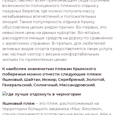
предоставляют всем приезжающим сюда огромные
возможности полноценного пляжного отдыха у
лазурных берегов, где можно получить массу
незабываемых впечатлений и положительных
эмоций. Также популярность отдыха в Крыму
обусловлена целым рядом причин. Во-первых, это
невысокие цены на данных курортах. Во–вторых,
расходуется меньше средств на дорогу по сравнению
с азиатскими странами. В–третьих, для любителей
активных видов спорта предоставляется такая услуга,
как частный сектор с весьма комфортабельным
жильем по приемлемым ценам.
К наиболее знаменитым пляжам Крымского
побережья можно отнести следующие пляжи:
Яшмовый, Шайтан, Инжир, Серебряный, Золотой,
Генеральский, Солнечный, Массандровский.
Яшмовый пляж
– это пляж, расположенный на
территории большого заказника «Мыс Фиолент»,
откуда открываются потрясающие виды на мыс Айя и