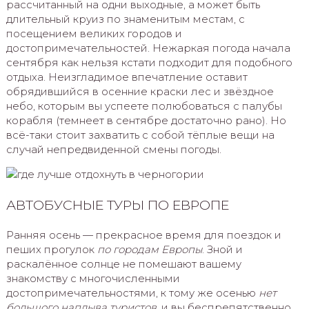
рассчитанный на одни выходные, а может быть
длительный круиз по знаменитым местам, с
посещением великих городов и
достопримечательностей. Нежаркая погода начала
сентября как нельзя кстати подходит для подобного
отдыха. Неизгладимое впечатление оставит
обрядившийся в осенние краски лес и звёздное
небо, которым вы успеете полюбоваться с палубы
корабля (темнеет в сентябре достаточно рано). Но
всё-таки стоит захватить с собой тёплые вещи на
случай непредвиденной смены погоды.
АВТОБУСНЫЕ ТУРЫ ПО ЕВРОПЕ
Ранняя осень — прекрасное время для поездок и
пеших прогулок
по городам Европы
. Зной и
раскалённое солнце не помешают вашему
знакомству с многочисленными
достопримечательностями, к тому же осенью
нет
большого наплыва туристов
, и вы беспрепятственно