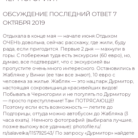
ОБСУЖДЕНИЕ ПОСЛЕДНИЙ ОТВЕТ 7
ОКТЯБРЯ 2019
Отдыхала в конце мая — начале июня.Отдыхом
ОЧЕНЬ довольна, сейчас расскажу, где жили, буду
рада, если пригодится. Первые 2 дня — махнули в
горы. С побережья туда есть экскурсии (60 евро), но,
думаю, все подтвердят, что с экскурсией вы
пропустите очень много интересного. Остановились в
Жабляке у Винки (ее там все знают), 10 евро с
человека за жилье. Жабляк — это нац.парк Дурмитор,
настоящая сокровищница красивейших видов!
Побывать в Черногории и не погулять по Дурмитору
— просто преступление! Там ПОТРЯСАЮЩЕ!
Поэтому если есть возможность — летите до
Подгорицы, оттуда можно автобусом до Жабляка (3
часа ехать). Немного фотографий (выбирала лучшие,
позже выложу все удачные): photofile.ru/.
rs/salaveika/115792543/ По запросу «Дурмитор» найдете