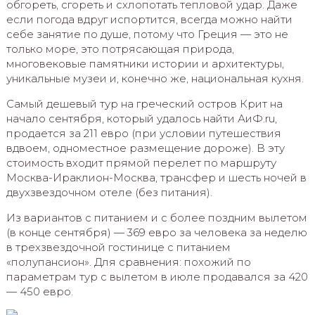
обгореть, сгореть и схлопотать тепловой удар. Даже
если погода вдруг испортится, всегда можно найти
себе занятие по душе, потому что Греция — это не
только море, это потрясающая природа,
многовековые памятники истории и архитектуры,
уникальные музеи и, конечно же, национальная кухня.
Самый дешевый тур на греческий остров Крит на
начало сентября, который удалось найти АиФ.ru,
продается за 211 евро (при условии путешествия
вдвоем, одноместное размещение дороже). В эту
стоимость входит прямой перелет по маршруту
Москва-Ираклион-Москва, трансфер и шесть ночей в
двухзвездочном отеле (без питания).
Из вариантов с питанием и с более поздним вылетом
(в конце сентября) — 369 евро за человека за неделю
в трехзвездочной гостинице с питанием
«полупансион». Для сравнения: похожий по
параметрам тур с вылетом в июле продавался за 420
— 450 евро.