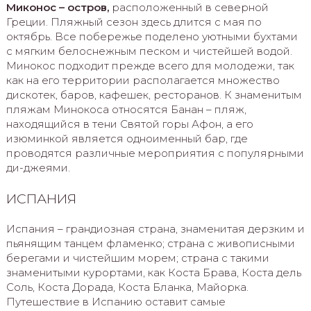
Миконос – остров,
расположенный в северной
Греции. Пляжный сезон здесь длится с мая по
октябрь. Все побережье поделено уютными бухтами
с мягким белоснежным песком и чистейшей водой.
Минокос подходит прежде всего для молодежи, так
как на его территории располагается множество
дискотек, баров, кафешек, ресторанов. К знаменитым
пляжам Минокоса относятся Банан – пляж,
находящийся в тени Святой горы Афон, а его
изюминкой является одноименный бар, где
проводятся различные мероприятия с популярными
ди-джеями.
ИСПАНИЯ
Испания – грандиозная страна, знаменитая дерзким и
пьянящим танцем фламенко; страна с живописными
берегами и чистейшим морем; страна с такими
знаменитыми курортами, как Коста Брава, Коста дель
Соль, Коста Дорада, Коста Бланка, Майорка.
Путешествие в Испанию оставит самые