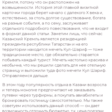
Кремля, потому что он расположен на
возвышенности. История этой главной визитной
карточки города берет начало с далекого X века и,
естественно, за столь долгое существование, богата
на разные события, а по сему, заслуживает
отдельного подробного повествования, что не входит
в формат данной статьи. Заметим лишь, что сейчас
Казанский Кремль является резиденцией
президента республики Татарстан и на его
территории находится мечеть Кул-Шариф — тоже
традиционное место, где обязательно старается
побывать каждый турист. Мечеть настолько красива и
необычна, что мы решили сделать для нее отельную
страницу и выложили туда фото мечети Кул Шариф.
Отправляемся дальше.
В этом году популярность отдыха в Казани возросла
и теперь моногие предпочитают не заказывать
путевки через турфирмы, а покупать авиабилеты и
бронировать гостиницу самостоятельно. Мы также
советуем использовать данный способ — он дает
возможность отдохнуть бюджетно, т.к. цена поездки