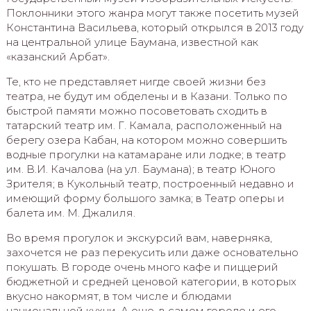
Поклонники этого жанра могут также посетить музей
Константина Васильева, который открылся в 2013 году
на центральной улице Баумана, известной как
«казанский Арбат».
Те, кто не представляет нигде своей жизни без
театра, не будут им обделены и в Казани. Только по
быстрой памяти можно посоветовать сходить в
татарский театр им. Г. Камала, расположенный на
берегу озера Кабан, на котором можно совершить
водные прогулки на катамаране или лодке; в театр
им. В.И. Качалова (на ул. Баумана); в театр Юного
Зрителя; в Кукольный театр, построенный недавно и
имеющий форму большого замка; в Театр оперы и
балета им. М. Джалиля.
Во время прогулок и экскурсий вам, наверняка,
захочется не раз перекусить или даже основательно
покушать. В городе очень много кафе и пиццерий
бюджетной и средней ценовой категории, в которых
вкусно накормят, в том числе и блюдами
национальной кухни. А еще, в самом городе и его