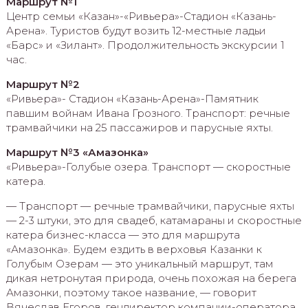
Маршрут №1
Центр семьи «Казан»-«Ривьера»-Стадион «Казань-
Арена». Туристов будут возить 12-местные ладьи
«Барс» и «Зилант». Продолжительность экскурсии 1
час.
Маршрут №2
«Ривьера»- Стадион «Казань-Арена»-Памятник
павшим войнам Ивана Грозного. Транспорт: речные
трамвайчики на 25 пассажиров и парусные яхты.
Маршрут №3 «Амазонка»
«Ривьера»-Голубые озера. Транспорт — скоростные
катера.
— Транспорт — речные трамвайчики, парусные яхты
— 2-3 штуки, это для свадеб, катамараны и скоростные
катера бизнес-класса — это для маршрута
«Амазонка». Будем ездить в верховья Казанки к
Голубым Озерам — это уникальный маршрут, там
дикая нетронутая природа, очень похожая на берега
Амазонки, поэтому такое название, — говорит
Вячеслав Егоров, гендиректор компании-оператора