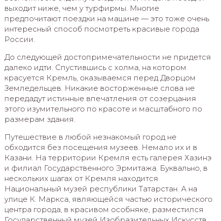
выходит ниже, чем у турфирмы. Многие
предпочитают поездки на машине — это тоже очень
интересный способ посмотреть красивые города
России.
До следующей достопримечательности не придется
далеко идти. Спустившись с холма, на котором
красуется Кремль, оказываемся перед Дворцом
Земледельцев. Никакие восторженные слова не
передадут истинные впечатления от созерцания
этого изумительного по красоте и масштабного по
размерам здания.
Путешествие в любой незнакомый город не
обходится без посещения музеев. Немало их и в
Казани. На территории Кремля есть галерея Хазинэ
и филиал Государственного Эрмитажа. Буквально, в
нескольких шагах от Кремля находится
Национальный музей республики Татарстан. А на
улице К. Маркса, являющейся частью исторического
центра города, в красивом особняке, разместился
Государственный музей Изобразительных Искусств.