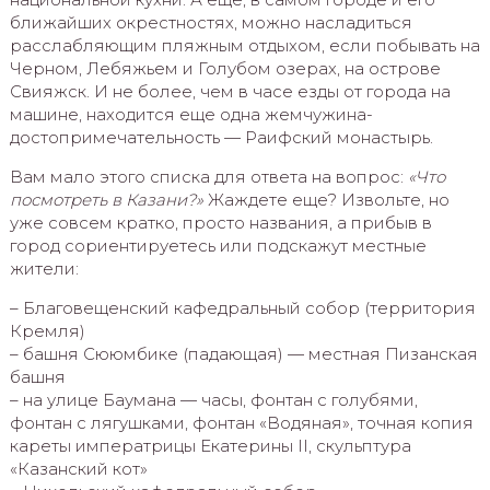
ближайших окрестностях, можно насладиться
расслабляющим пляжным отдыхом, если побывать на
Черном, Лебяжьем и Голубом озерах, на острове
Свияжск. И не более, чем в часе езды от города на
машине, находится еще одна жемчужина-
достопримечательность — Раифский монастырь.
Вам мало этого списка для ответа на вопрос:
«Что
посмотреть в Казани?»
Жаждете еще? Извольте, но
уже совсем кратко, просто названия, а прибыв в
город сориентируетесь или подскажут местные
жители:
– Благовещенский кафедральный собор (территория
Кремля)
– башня Сююмбике (падающая) — местная Пизанская
башня
– на улице Баумана — часы, фонтан с голубями,
фонтан с лягушками, фонтан «Водяная», точная копия
кареты императрицы Екатерины II, скульптура
«Казанский кот»