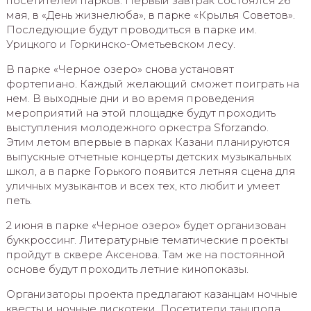
посетителей парков. Первый завтрак состоялся 26
мая, в «День жизнелюба», в парке «Крылья Советов».
Последующие будут проводиться в парке им.
Урицкого и Горкинско-Ометьевском лесу.
В парке «Черное озеро» снова установят
фортепиано. Каждый желающий сможет поиграть на
нем. В выходные дни и во время проведения
мероприятий на этой площадке будут проходить
выступления молодежного оркестра Sforzando.
Этим летом впервые в парках Казани планируются
выпускные отчетные концерты детских музыкальных
школ, а в парке Горького появится летняя сцена для
уличных музыкантов и всех тех, кто любит и умеет
петь.
2 июня в парке «Черное озеро» будет организован
буккроссинг. Литературные тематические проекты
пройдут в сквере Аксенова. Там же на постоянной
основе будут проходить летние кинопоказы.
Организаторы проекта предлагают казанцам ночные
квесты и ночные дискотеки. Посетители танцпола