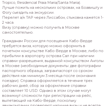
Tropico, Residencial Praia Maria/Santa Maria).
Лучше пожить на нескольких островах, на Боавишту и
Фогу сьездить на экскурсии.
Перелет а/к TAP через Лиссабон, стыковка кажется 1-
2 часа.
Визу (справку) можно получить в Москве
самостоятельно.
Гражданам России для посещения Кабо-Верде
требуется виза, которую можно оформить в
почетном консульстве Кабо-Верде в Москве, либо по
прибытии в аэропорту острова Сал при наличии
справки-разрешения, выданной консульством Анголы
в Москве (необходимые документы: две фотографии
паспортного образца, загранпаспорт со сроком
действия как минимум 3 месяца после окончания
поездки). Справка оформляется в течение трех
рабочих дней, сбор за оформление справки
составляет 10 USD. Однако в этом случае могут
возникнут сложности при регистрации на рейс,
вылетающий на Кабо-Верде, поскольку
авиакомпании проверяют наличие визы и не всегда