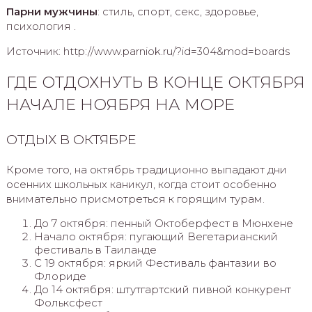
Парни мужчины
: стиль, спорт, секс, здоровье,
психология .
Источник: http://www.parniok.ru/?id=304&mod=boards
ГДЕ ОТДОХНУТЬ В КОНЦЕ ОКТЯБРЯ
НАЧАЛЕ НОЯБРЯ НА МОРЕ
ОТДЫХ В ОКТЯБРЕ
Кроме того, на октябрь традиционно выпадают дни
осенних школьных каникул, когда стоит особенно
внимательно присмотреться к горящим турам.
До 7 октября: пенный Октоберфест в Мюнхене
Начало октября: пугающий Вегетарианский
фестиваль в Таиланде
С 19 октября: яркий Фестиваль фантазии во
Флориде
До 14 октября: штутгартский пивной конкурент
Фольксфест