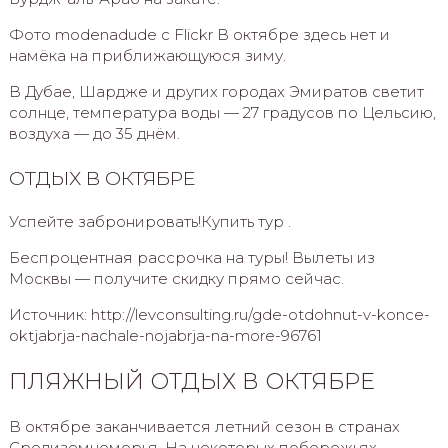
Фото modenadude с Flickr В октябре здесь нет и
намёка на приближающуюся зиму.
В Дубае, Шардже и других городах Эмиратов светит
солнце, температура воды — 27 градусов по Цельсию,
воздуха — до 35 днём.
ОТДЫХ В ОКТЯБРЕ
Успейте забронировать!Купить тур .
Беспроцентная рассрочка на туры! Вылеты из
Москвы — получите скидку прямо сейчас.
Источник: http://levconsulting.ru/gde-otdohnut-v-konce-
oktjabrja-nachale-nojabrja-na-more-96761
ПЛЯЖНЫЙ ОТДЫХ В ОКТЯБРЕ
В октябре заканчивается летний сезон в странах
Средиземноморья. На некоторых побережьях