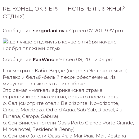
RE: КОНЕЦ ОКТЯБРЯ — НОЯБРЬ (ПЛЯЖНЫЙ
ОТДЫХ)
Сообщение
sergodanilov
» Ср сен 07, 2011 9:37 pm
Сообщение
FairWind
» Чт сен 08, 2011 2:04 pm
Посмотрите Кабо-Верде (острова Зеленого мыса).
Релакс и белый-белый песок обеспечены. Из
минусов — стыковка в Лиссабоне.
Это самая «мягкая» африканская страна,
европеизирована сильно, есть что посмотреть.
о. Сал (смотрите отели Belorizonte, Novorizonte,
Crioula, Morabeza, Odjo d’Agua, Sab Sab,Djadsal,Riu
Funana, Garopa, Sabura).
о. Сан Винсент (отели Oasis Porto Grande,Porto Grande,
Mindelhotel, Residencial Jenny)
о. Сантьяго (отели Oasis Praia Mar,Praia Mar, Pestana