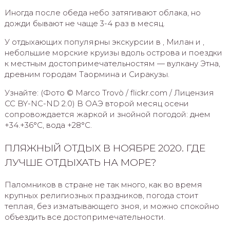
Иногда после обеда небо затягивают облака, но
дожди бывают не чаще 3-4 раз в месяц.
У отдыхающих популярны экскурсии в , Милан и ,
небольшие морские круизы вдоль острова и поездки
к местным достопримечательностям — вулкану Этна,
древним городам Таормина и Сиракузы.
Узнайте: (Фото © Marco Trovò / flickr.com / Лицензия
CC BY-NC-ND 2.0) В ОАЭ второй месяц осени
сопровождается жаркой и знойной погодой: днем
+34.+36°С, вода +28°С.
ПЛЯЖНЫЙ ОТДЫХ В НОЯБРЕ 2020. ГДЕ
ЛУЧШЕ ОТДЫХАТЬ НА МОРЕ?
Паломников в стране не так много, как во время
крупных религиозных праздников, погода стоит
теплая, без изматывающего зноя, и можно спокойно
объездить все достопримечательности.