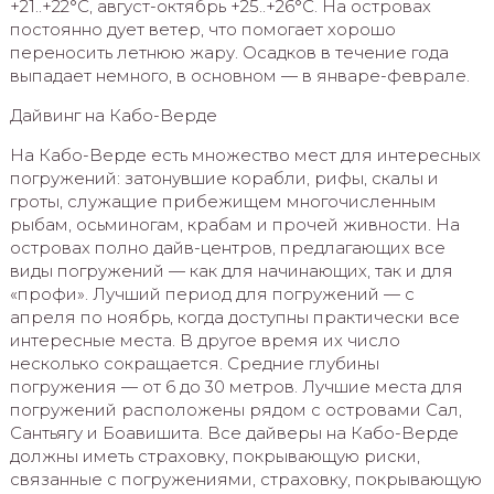
+21..+22°C, август-октябрь +25..+26°C. На островах
постоянно дует ветер, что помогает хорошо
переносить летнюю жару. Осадков в течение года
выпадает немного, в основном — в январе-феврале.
Дайвинг на Кабо-Верде
На Кабо-Верде есть множество мест для интересных
погружений: затонувшие корабли, рифы, скалы и
гроты, служащие прибежищем многочисленным
рыбам, осьминогам, крабам и прочей живности. На
островах полно дайв-центров, предлагающих все
виды погружений — как для начинающих, так и для
«профи». Лучший период для погружений — с
апреля по ноябрь, когда доступны практически все
интересные места. В другое время их число
несколько сокращается. Средние глубины
погружения — от 6 до 30 метров. Лучшие места для
погружений расположены рядом с островами Сал,
Сантьягу и Боавишита. Все дайверы на Кабо-Верде
должны иметь страховку, покрывающую риски,
связанные с погружениями, страховку, покрывающую