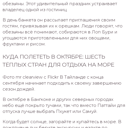
обезьяны. Этот удивительный праздник устраивает
владелец одной из гостиниц.
В день банкета он рассылает приглашения своим
гостям, привязывая их к орешкам. Люди говорят, что
обезьяны всё понимают, собираются в Лоп Бури и
угощаются приготовленными для них овощами,
фруктами и рисом.
КУДА ПОЛЕТЕТЬ В ОКТЯБРЕ: ШЕСТЬ
ТЁПЛЫХ СТРАН ДЛЯ ОТДЫХА НА МОРЕ
Фото mr clearview с Flickr В Тайланде с конца
сентября начинает подходить к своему завершению
сезон дождей.
В октябре в Бангкоке и других северных городах
небо ещё покрыто тучами, так что вместо Паттайи для
отпуска лучше выбрать Пхукет или Самуй.
Когда будет солнце, загорайте и купайтесь в море. В
дождливые дни берите экскурсии и ездите по