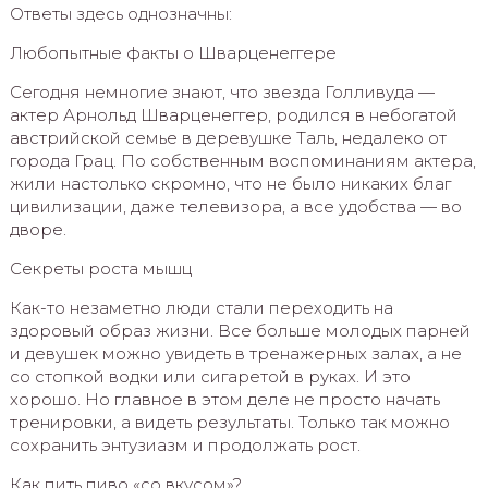
Ответы здесь однозначны:
Любопытные факты о Шварценеггере
Сегодня немногие знают, что звезда Голливуда —
актер Арнольд Шварценеггер, родился в небогатой
австрийской семье в деревушке Таль, недалеко от
города Грац. По собственным воспоминаниям актера,
жили настолько скромно, что не было никаких благ
цивилизации, даже телевизора, а все удобства — во
дворе.
Секреты роста мышц
Как-то незаметно люди стали переходить на
здоровый образ жизни. Все больше молодых парней
и девушек можно увидеть в тренажерных залах, а не
со стопкой водки или сигаретой в руках. И это
хорошо. Но главное в этом деле не просто начать
тренировки, а видеть результаты. Только так можно
сохранить энтузиазм и продолжать рост.
Как пить пиво «со вкусом»?