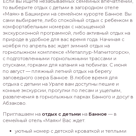
Если вы ищите незабываемых семейных впечатлений,
то выберите отдых с детьми в загородном отеле
«Маяк» в Башкирии на семейном курорте Банное. Вы
сами выбираете, либо спокойный отдых с ребенком в
комфортабельным номерах с насыщенной
экскурсионной программой, либо активный отдых на
природе в удобное для вас время года. Начиная с
ноября по апрель вас ждет зимний отдых на
горнолыжном комплексе «Металлур-Магнитогорск»,
с подготовленными горнолыжными трассами и
спусками, горками для катания на тюбингах. С июня
по август — пляжный летний отдых на берегу
заповедного озера Банное. В любое время для
отдыха с детьми на Урале вам доступны пешие и
конные экскурсии, прогулки по лесам и ущельям,
развлечения в горнолыжных парках Банного и досуг в
Абзаково.
Приглашаем на
отдых с детьми
на
Банное
— в
семейный отель «Маяк»! Вас ждет:
уютный номер с детской кроваткой и теплыми