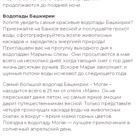
продолжаются до поздней ночи.
Водопады Башкирии
Хотите увидеть самые красивые водопады Башкирии?
Приезжайте на Банное весной и послушайте грохот
воды, сфотографируйтесь возле живописных
каскадов и зарядитесь энергией природы!
Приглашаем вас на прогулку выходного дня к
водопадам Марьины слезы . Они просыпаются в мае
всего на несколько дней, когда тающий снег с гор дает
жизнь десяткам ручьев. Вскоре Марья замолкает, и
шумные потоки воды исчезают до следующего года.
Самый большой водопад Башкирии – Могак –
находится всего в 25 км от отеля «Маяк». Он не
пересыхает даже летом, но самые яркие эмоции
дарит путешественникам весной. Только представьте:
четыре грохочущих каскада воды на живописных
скалах, а вокруг – яркие мазки горных цветов.
Поездка к водопаду Могак — лучшее приключение в
солнечный апрельский день.