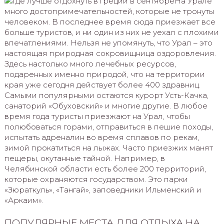
На Урале
много достопримечательностей, которые не тронуты
человеком. В последнее время сюда приезжает все
больше туристов, и ни один из них не уехал с плохими
впечатлениями. Нельзя не упомянуть, что Урал – это
настоящая природная сокровищница оздоровления.
Здесь настолько много лечебных ресурсов,
подаренных именно природой, что на территории
края уже сегодня действует более 400 здравниц.
Самыми популярными остаются курорт Усть-Качка,
санаторий «Обуховский» и многие другие. В любое
время года туристы приезжают на Урал, чтобы
полюбоваться горами, отправиться в пешие походы,
испытать адреналин во время сплавов по рекам,
зимой прокатиться на лыжах. Часто приезжих манят
пещеры, окутанные тайной. Например, в
Челябинской области есть более 200 территорий,
которые охраняются государством. Это парки
«Зюраткуль», «Тангай», заповедники Ильменский и
«Аркаим».
ПОПУЛЯРНЫЕ МЕСТА ДЛЯ ОТДЫХА НА