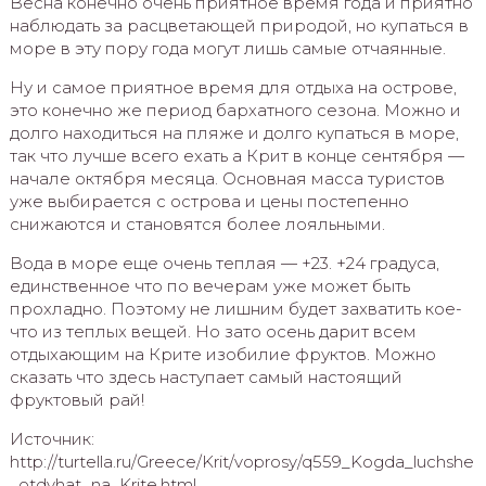
Весна конечно очень приятное время года и приятно
наблюдать за расцветающей природой, но купаться в
море в эту пору года могут лишь самые отчаянные.
Ну и самое приятное время для отдыха на острове,
это конечно же период бархатного сезона. Можно и
долго находиться на пляже и долго купаться в море,
так что лучше всего ехать а Крит в конце сентября —
начале октября месяца. Основная масса туристов
уже выбирается с острова и цены постепенно
снижаются и становятся более лояльными.
Вода в море еще очень теплая — +23. +24 градуса,
единственное что по вечерам уже может быть
прохладно. Поэтому не лишним будет захватить кое-
что из теплых вещей. Но зато осень дарит всем
отдыхающим на Крите изобилие фруктов. Можно
сказать что здесь наступает самый настоящий
фруктовый рай!
Источник:
http://turtella.ru/Greece/Krit/voprosy/q559_Kogda_luchshe
_otdyhat_na_Krite.html