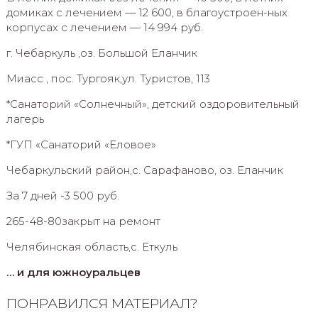
домиках с лечением — 12 600, в благоустроен-ных
корпусах с лечением — 14 994 руб.
г. Чебаркуль ,оз. Большой Еланчик
Миасс , пос. Тургояк,ул. Туристов, 113
*Санаторий «Солнечный», детский оздоровительный
лагерь
*ГУП «Санаторий «Еловое»
Чебаркульский район,с. Сарафаново, оз. Еланчик
За 7 дней -3 500 руб.
265-48-80закрыт на ремонт
Челябинская область,с. Еткуль
… и для южноуральцев
ПОНРАВИЛСЯ МАТЕРИАЛ?