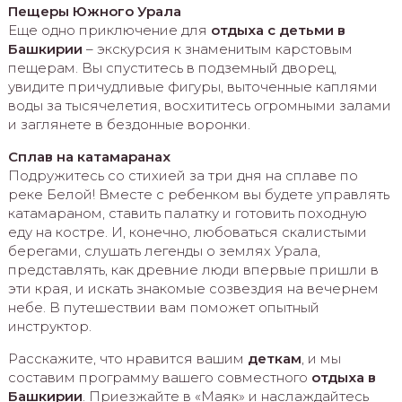
Пещеры Южного Урала
Еще одно приключение для
отдыха с детьми в
Башкирии
– экскурсия к знаменитым карстовым
пещерам. Вы спуститесь в подземный дворец,
увидите причудливые фигуры, выточенные каплями
воды за тысячелетия, восхититесь огромными залами
и заглянете в бездонные воронки.
Сплав на катамаранах
Подружитесь со стихией за три дня на сплаве по
реке Белой! Вместе с ребенком вы будете управлять
катамараном, ставить палатку и готовить походную
еду на костре. И, конечно, любоваться скалистыми
берегами, слушать легенды о землях Урала,
представлять, как древние люди впервые пришли в
эти края, и искать знакомые созвездия на вечернем
небе. В путешествии вам поможет опытный
инструктор.
Расскажите, что нравится вашим
деткам
, и мы
составим программу вашего совместного
отдыха в
Башкирии
. Приезжайте в «Маяк» и наслаждайтесь