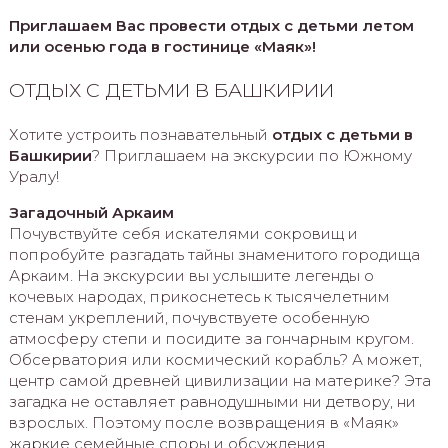
Приглашаем Вас провести отдых с детьми летом
или осенью года в гостинице «Маяк»!
ОТДЫХ С ДЕТЬМИ В БАШКИРИИ
Хотите устроить познавательный
отдых с детьми в
Башкирии
? Приглашаем на экскурсии по Южному
Уралу!
Загадочный Аркаим
Почувствуйте себя искателями сокровищ и
попробуйте разгадать тайны знаменитого городища
Аркаим. На экскурсии вы услышите легенды о
кочевых народах, прикоснетесь к тысячелетним
стенам укреплений, почувствуете особенную
атмосферу степи и посидите за гончарным кругом.
Обсерватория или космический корабль? А может,
центр самой древней цивилизации на материке? Эта
загадка не оставляет равнодушными ни детвору, ни
взрослых. Поэтому после возвращения в «Маяк»
жаркие семейные споры и обсуждения