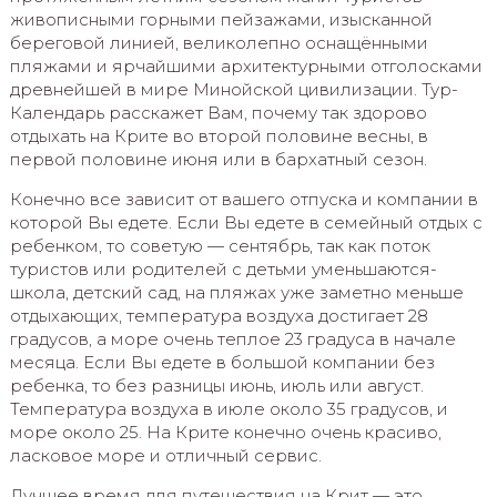
живописными горными пейзажами, изысканной
береговой линией, великолепно оснащёнными
пляжами и ярчайшими архитектурными отголосками
древнейшей в мире Минойской цивилизации. Тур-
Календарь расскажет Вам, почему так здорово
отдыхать на Крите во второй половине весны, в
первой половине июня или в бархатный сезон.
Конечно все зависит от вашего отпуска и компании в
которой Вы едете. Если Вы едете в семейный отдых с
ребенком, то советую — сентябрь, так как поток
туристов или родителей с детьми уменьшаются-
школа, детский сад, на пляжах уже заметно меньше
отдыхающих, температура воздуха достигает 28
градусов, а море очень теплое 23 градуса в начале
месяца. Если Вы едете в большой компании без
ребенка, то без разницы июнь, июль или август.
Температура воздуха в июле около 35 градусов, и
море около 25. На Крите конечно очень красиво,
ласковое море и отличный сервис.
Лучшее время для путешествия на Крит — это,