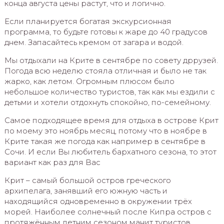
конца августа цены растут, что и логично.
Если планируется богатая экскурсионная
программа, то будьте готовы к жаре до 40 градусов
днем. Запасайтесь кремом от загара и водой.
Мы отдыхали на Крите в сентябре по совету дррузей.
Погода всю неделю стояла отличная и было не так
жарко, как летом. Огромным плюсом было
небольшое количество туристов, так как мы ездили с
детьми и хотели отдохнуть спокойно, по-семейному.
Самое подходящее время для отдыха в острове Крит
по моему это ноябрь месяц, потому что в ноябре в
Крите такая же погода как например в сентябре в
Сочи. И если Вы любитель бархатного сезона, то этот
вариант как раз для Вас
Крит – самый большой остров греческого
архипелага, занявший его южную часть и
находящийся одновременно в окружении трёх
морей. Наиболее солнечный после Кипра остров с
протяжённым летним сезоном манит туристов