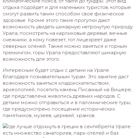
климатические пояса, от тайги до тундры. Этот вид
отдыха подойдет и для маленьких туристов, которые
смогут развить таким способом свое физическое
здоровье. Кроме этого такие прогулки дают
возможность увидеть шикарную нетронутую природу
Урала, посмотреть на карликовые деревья, вечные
снежники, а кому повезет, тот лицезреет даже
северных оленей. Также можно заняться и горным
треккингом, горы Урала предоставляют шикарную
возможность для этого.
Интересным будет отдых с детьми на Урале
благодаря познавательным турам. Это занятие даст
возможность заняться кладоискательством,
археологией, посетить камень Писанный на Вишере,
где представлена живопись древних народов. С
детьми можно отправиться и в паломнические туры,
где предусмотрено посещение исторических
памятников, музеев, церквей, храмов.
На Урале
есть множество санаториев, парк-отелей и баз