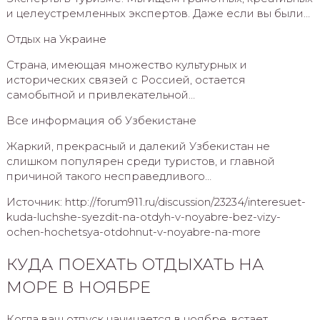
и целеустремленных экспертов. Даже если вы были…
Отдых на Украине
Страна, имеющая множество культурных и
исторических связей с Россией, остается
самобытной и привлекательной…
Все информация об Узбекистане
Жаркий, прекрасный и далекий Узбекистан не
слишком популярен среди туристов, и главной
причиной такого несправедливого…
Источник: http://forum911.ru/discussion/23234/interesuet-
kuda-luchshe-syezdit-na-otdyh-v-noyabre-bez-vizy-
ochen-hochetsya-otdohnut-v-noyabre-na-more
КУДА ПОЕХАТЬ ОТДЫХАТЬ НА
МОРЕ В НОЯБРЕ
Когда ваш отпуск начинается в ноябре, встает