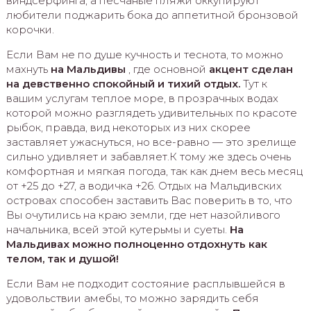
виндсерфинга, а песчаные пляжи оккупируют
любители поджарить бока до аппетитной бронзовой
корочки.
Если Вам не по душе кучность и теснота, то можно
махнуть
на Мальдивы
, где основной
акцент сделан
на девственно спокойный и тихий отдых.
Тут к
вашим услугам теплое море, в прозрачных водах
которой можно разглядеть удивительных по красоте
рыбок, правда, вид некоторых из них скорее
заставляет ужаснуться, но все-равно — это зрелище
сильно удивляет и забавляет.К тому же здесь очень
комфортная и мягкая погода, так как днем весь месяц
от +25 до +27, а водичка +26. Отдых на Мальдивских
островах способен заставить Вас поверить в то, что
Вы очутились на краю земли, где нет назойливого
начальника, всей этой кутерьмы и суеты.
На
Мальдивах можно полноценно отдохнуть как
телом, так и душой!
Если Вам не подходит состояние расплывшейся в
удовольствии амебы, то можно зарядить себя