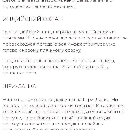
Сезон считается высоким, как и цены. Узнайте о
погоде в Тайланде по месяцам.
ИНДИЙСКИЙ ОКЕАН
Гоа – индийский штат, широко известный своими
пляжами. К концу осени здесь также устанавливается
превосходная погода, а вся инфраструктура уже
готова к новому пляжному сезону.
Продолжительный перелет – вот основная цена,
которую придется заплатить, чтобы из ноября
попасть в лето.
ШРИ-ЛАНКА
Ничто не помешает отдохнуть и на Шри-Ланке. Ни
ветров, ни дождей в это время года нет. Из активных
развлечений на острове – серфинг, а если вам он не
по душе, то разбавить ленивый пляжный отдых
помогут познавательные поездки по чайным
плантациям. Виза ставится в аэропорту.