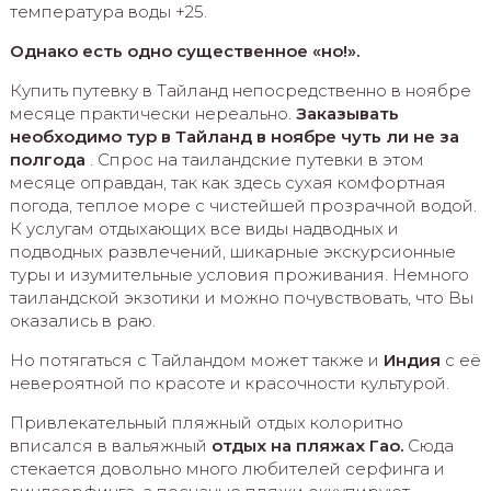
температура воды +25.
Однако есть одно существенное «но!».
Купить путевку в Тайланд непосредственно в ноябре
месяце практически нереально.
Заказывать
необходимо тур в Тайланд в ноябре чуть ли не за
полгода
. Спрос на таиландские путевки в этом
месяце оправдан, так как здесь сухая комфортная
погода, теплое море с чистейшей прозрачной водой.
К услугам отдыхающих все виды надводных и
подводных развлечений, шикарные экскурсионные
туры и изумительные условия проживания. Немного
таиландской экзотики и можно почувствовать, что Вы
оказались в раю.
Но потягаться с Тайландом может также и
Индия
с её
невероятной по красоте и красочности культурой.
Привлекательный пляжный отдых колоритно
вписался в вальяжный
отдых на пляжах Гао.
Сюда
стекается довольно много любителей серфинга и