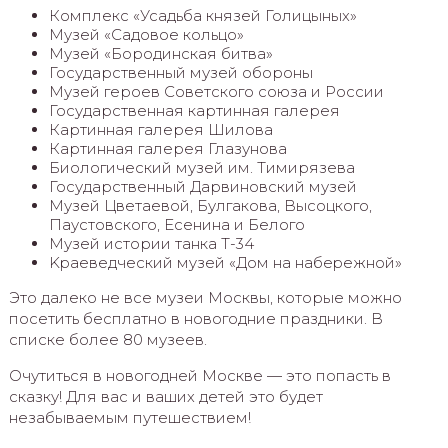
Комплекс «Усадьба князей Голицыных»
Музей «Садовое кольцо»
Музей «Бородинская битва»
Государственный музей обороны
Музей героев Советского союза и России
Государственная картинная галерея
Картинная галерея Шилова
Картинная галерея Глазунова
Биологический музей им. Тимирязева
Государственный Дарвиновский музей
Музей Цветаевой, Булгакова, Высоцкого,
Паустовского, Есенина и Белого
Музей истории танка Т-34
Kpaeвeдчecкий мyзeй «Дoм нa нaбepeжнoй»
Это далеко не все музеи Москвы, которые можно
посетить бесплатно в новогодние праздники. В
списке более 80 музеев.
Очутиться в новогодней Москве — это попасть в
сказку! Для вас и ваших детей это будет
незабываемым путешествием!