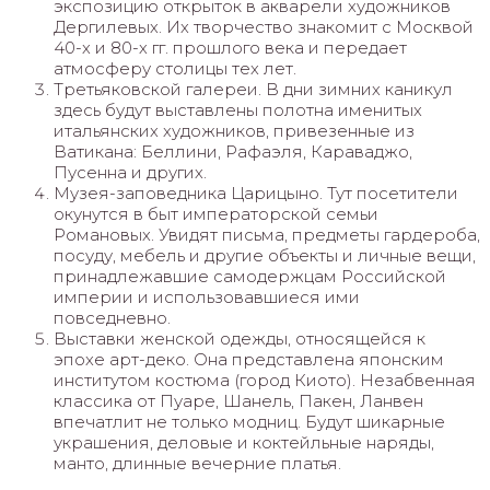
экспозицию открыток в акварели художников
Дергилевых. Их творчество знакомит с Москвой
40-х и 80-х гг. прошлого века и передает
атмосферу столицы тех лет.
Третьяковской галереи. В дни зимних каникул
здесь будут выставлены полотна именитых
итальянских художников, привезенные из
Ватикана: Беллини, Рафаэля, Караваджо,
Пусенна и других.
Музея-заповедника Царицыно. Тут посетители
окунутся в быт императорской семьи
Романовых. Увидят письма, предметы гардероба,
посуду, мебель и другие объекты и личные вещи,
принадлежавшие самодержцам Российской
империи и использовавшиеся ими
повседневно.
Выставки женской одежды, относящейся к
эпохе арт-деко. Она представлена японским
институтом костюма (город Киото). Незабвенная
классика от Пуаре, Шанель, Пакен, Ланвен
впечатлит не только модниц. Будут шикарные
украшения, деловые и коктейльные наряды,
манто, длинные вечерние платья.