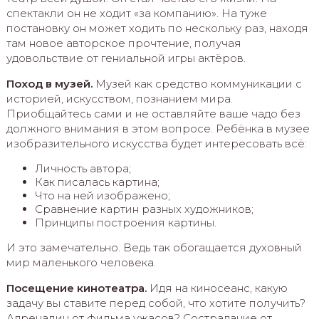
спектакли он не ходит «за компанию». На туже
постановку он может ходить по нескольку раз, находя
там новое авторское прочтение, получая
удовольствие от гениальной игры актёров.
Поход в музей.
Музей как средство коммуникации с
историей, искусством, познанием мира.
Приобщайтесь сами и не оставляйте ваше чадо без
должного внимания в этом вопросе. Ребёнка в музее
изобразительного искусства будет интересовать всё:
Личность автора;
Как писалась картина;
Что на ней изображено;
Сравнение картин разных художников;
Принципы построения картины.
И это замечательно. Ведь так обогащается духовный
мир маленького человека.
Посещение кинотеатра.
Идя на киносеанс, какую
задачу вы ставите перед собой, что хотите получить?
Адреналин от фильма ужасов? Сострадание от