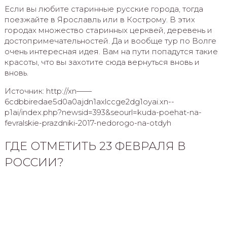
Если вы любите старинные русские города, тогда
поезжайте в Ярославль или в Кострому. В этих
городах множество старинных церквей, деревень и
достопримечательностей. Да и вообще тур по Волге
очень интересная идея. Вам на пути попадутся такие
красоты, что вы захотите сюда вернуться вновь и
вновь.
Источник: http://xn——
6cdbbiredae5d0a0ajdn1axlccge2dg1oyai.xn--
p1ai/index.php?newsid=393&seourl=kuda-poehat-na-
fevralskie-prazdniki-2017-nedorogo-na-otdyh
ГДЕ ОТМЕТИТЬ 23 ФЕВРАЛЯ В
РОССИИ?