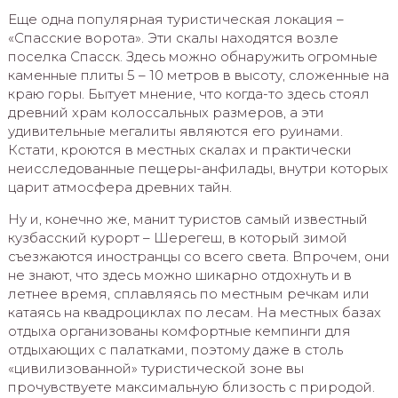
Еще одна популярная туристическая локация –
«Спасские ворота». Эти скалы находятся возле
поселка Спасск. Здесь можно обнаружить огромные
каменные плиты 5 – 10 метров в высоту, сложенные на
краю горы. Бытует мнение, что когда-то здесь стоял
древний храм колоссальных размеров, а эти
удивительные мегалиты являются его руинами.
Кстати, кроются в местных скалах и практически
неисследованные пещеры-анфилады, внутри которых
царит атмосфера древних тайн.
Ну и, конечно же, манит туристов самый известный
кузбасский курорт – Шерегеш, в который зимой
съезжаются иностранцы со всего света. Впрочем, они
не знают, что здесь можно шикарно отдохнуть и в
летнее время, сплавляясь по местным речкам или
катаясь на квадроциклах по лесам. На местных базах
отдыха организованы комфортные кемпинги для
отдыхающих с палатками, поэтому даже в столь
«цивилизованной» туристической зоне вы
прочувствуете максимальную близость с природой.