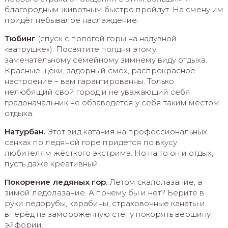
благородным животным быстро пройдут. На смену им
придёт небывалое наслаждение.
Тюбинг
(спуск с пологой горы на надувной
«ватрушке»). Посвятите полдня этому
замечательному семейному зимнему виду отдыха.
Красные щёки, задорный смех, распрекрасное
настроение – вам гарантированны. Только
нелюбящий свой город и не уважающий себя
градоначальник не обзаведётся у себя таким местом
отдыха.
Натурбан.
Этот вид катания на профессиональных
санках по ледяной горе придётся по вкусу
любителям жёсткого экстрима. Но на то он и отдых,
пусть даже креативный.
Покорение ледяных гор.
Летом скалолазание, а
зимой ледолазание. А почему бы и нет? Берите в
руки ледорубы, карабины, страховочные канаты и
вперёд на замороженную стену покорять вершину
эйфории.