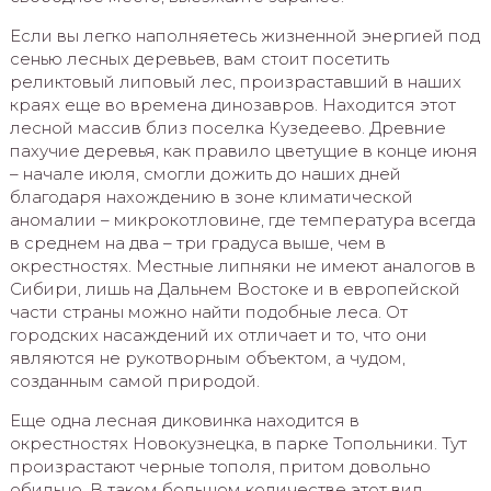
Если вы легко наполняетесь жизненной энергией под
сенью лесных деревьев, вам стоит посетить
реликтовый липовый лес, произраставший в наших
краях еще во времена динозавров. Находится этот
лесной массив близ поселка Кузедеево. Древние
пахучие деревья, как правило цветущие в конце июня
– начале июля, смогли дожить до наших дней
благодаря нахождению в зоне климатической
аномалии – микрокотловине, где температура всегда
в среднем на два – три градуса выше, чем в
окрестностях. Местные липняки не имеют аналогов в
Сибири, лишь на Дальнем Востоке и в европейской
части страны можно найти подобные леса. От
городских насаждений их отличает и то, что они
являются не рукотворным объектом, а чудом,
созданным самой природой.
Еще одна лесная диковинка находится в
окрестностях Новокузнецка, в парке Топольники. Тут
произрастают черные тополя, притом довольно
обильно. В таком большом количестве этот вид