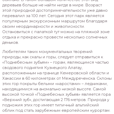
деревьев больше не найти нигде в мире. Возраст
этой природной достопримечательности уже давно
перевалил за 100 лет. Сегодня этот парк является
популярным экскурсионным маршрутом благодаря
своим неординарности и живописности.
Остановиться с палаткой тут можно на пляжной зоне
отдыха и прекрасно провести несколько солнечных
деньков.
Любителям таких монументальных творений
природы, как скалы и горы, следует отправиться к
«Поднебесным зубьям» – горам, являющимся частью
сводового поднятия Кузнецкого Алатау,
расположенным на границе Кемеровской области и
Хакассии в 60 километрах от Междуреченска. Склоны
этих гор покрыты белыми «наростами» – ледниками,
находящимися на аномально низкой высоте. Самой
высокой точкой «Поднебесных зубьев» является гора
«Верхний зуб», достигающая 2 176 метров. Природа у
подножия этих гор имеет типичный альпийский
облик под стать зарубежным европейским курортам.