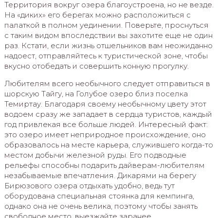
Территория вокруг озера благоустроена, но не везде.
На «диких» его берегах можно расположиться с
палаткой в полном уединении. Поверьте, проснуться
с таким видом впоследствии вы захотите еще не один
раз. Кстати, если жизнь отшельников вам неожиданно
надоест, отправляйтесь к туристической зоне, чтобы
вкусно отобедать и совершить конную прогулку.
Любителям всего необычного следует отправиться в
шорскую Тайгу, на Голубое озеро близ поселка
Темиртау. Благодаря своему необычному цвету этот
водоем сразу же западает в сердца туристов, каждый
год привлекая все больше людей. Интересный факт:
это озеро имеет неприродное происхождение, оно
образовалось на месте карьера, служившего когда-то
местом добычи железной руды. Его подводные
рельефы способны подарить дайверам-любителям
незабываемые впечатления. Дикарями на берегу
Бирюзового озера отдыхать удобно, ведь тут
оборудована специальная стоянка для кемпинга,
однако она не очень велика, поэтому чтобы занять
свободное место, выезжайте заранее.