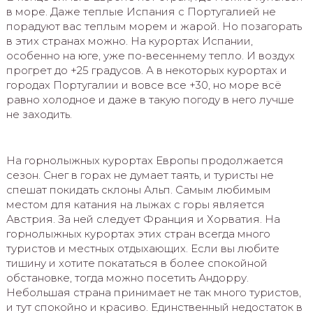
в море. Даже теплые Испания с Португалией не
порадуют вас теплым морем и жарой. Но позагорать
в этих странах можно. На курортах Испании,
особенно на юге, уже по-весеннему тепло. И воздух
прогрет до +25 градусов. А в некоторых курортах и
городах Португалии и вовсе все +30, но море всё
равно холодное и даже в такую погоду в него лучше
не заходить.
На горнолыжных курортах Европы продолжается
сезон. Снег в горах не думает таять, и туристы не
спешат покидать склоны Альп. Самым любимым
местом для катания на лыжах с горы является
Австрия. За ней следует Франция и Хорватия. На
горнолыжных курортах этих стран всегда много
туристов и местных отдыхающих. Если вы любите
тишину и хотите покататься в более спокойной
обстановке, тогда можно посетить Андорру.
Небольшая страна принимает не так много туристов,
и тут спокойно и красиво. Единственный недостаток в