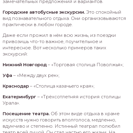
замечательных предложений и вариантов.
Городские автобусные экскурсии.
Это спокойный
вид познавательного отдыха. Они организовываются
практически в любом городе.
Даже если прожил в нём всю жизнь, из поездки
привозишь что-то важное, поучительное и
интересное. Вот несколько примеров таких
экскурсий:
Нижний Новгород
– «Торговая столица Поволжья»;
Уфа
– «Между двух рек»;
Краснодар
– «Столица казачьего края»;
Екатеринбург
– «Трёхсотлетняя история столицы
Урала».
Посещение театра.
Об этом виде отдыха в храме
искусств нужно говорить вполголоса, медленно,
вдумчиво и степенно. Истинный театрал полюбил
театр всей душой. Он стал частью его жизни. На