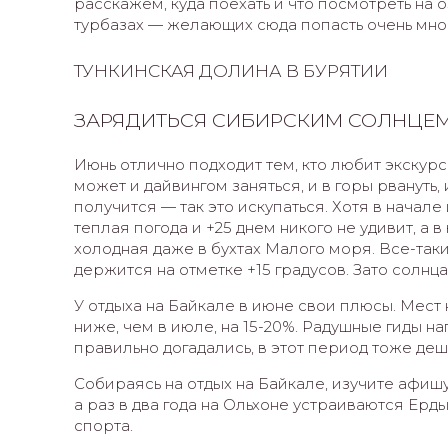
расскажем, куда поехать и что посмотреть на 
турбазах — желающих сюда попасть очень мно
ТУНКИНСКАЯ ДОЛИНА В БУРЯТИИ
ЗАРЯДИТЬСЯ СИБИРСКИМ СОЛНЦЕМ
Июнь отлично подходит тем, кто любит экскурси
может и дайвингом заняться, и в горы рвануть, 
получится — так это искупаться. Хотя в нача
теплая погода и +25 днем никого не удивит, а 
холодная даже в бухтах Малого моря. Все-так
держится на отметке +15 градусов. Зато солнц
У отдыха на Байкале в июне свои плюсы. Мест 
ниже, чем в июле, на 15-20%. Радушные гиды н
правильно догадались, в этот период тоже деш
Собираясь на отдых на Байкале, изучите афишу
а раз в два года на Ольхоне устраиваются Ер
спорта.