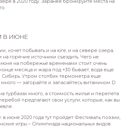
озере в 2020 году. Заранее бронируйте места на
го.
 В ИЮНЕ
и, хочет побывать и на юге, и на севере озера,
и на горячие источники съездить. Чего не
ле июня на побережье временами стоит очень
в конце месяца и жара под +30 бывает, вода еще
и Сибирь. Утром столбик термометра еще
а много — загорайте и запасайтесь витамином D.
на турбазах много, а стоимость жилья и перелета
аперебой предлагают свои услуги, которые, как вы
евле.
: в июне 2020 года тут пройдет Фестиваль поэзии,
дынские игры – Олимпиада национальных видов