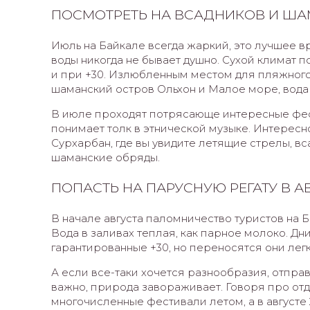
ПОСМОТРЕТЬ НА ВСАДНИКОВ И ША
Июль на Байкале всегда жаркий, это лучшее вр
воды никогда не бывает душно. Сухой климат п
и при +30. Излюбленным местом для пляжного
шаманский остров Ольхон и Малое море, вода
В июле проходят потрясающе интересные фести
понимает толк в этнической музыке. Интересн
Сурхарбан, где вы увидите летящие стрелы, вс
шаманские обряды.
ПОПАСТЬ НА ПАРУСНУЮ РЕГАТУ В А
В начале августа паломничество туристов на Б
Вода в заливах теплая, как парное молоко. Дн
гарантированные +30, но переносятся они легк
А если все-таки хочется разнообразия, отправ
важно, природа завораживает. Говоря про отд
многочисленные фестивали летом, а в августе