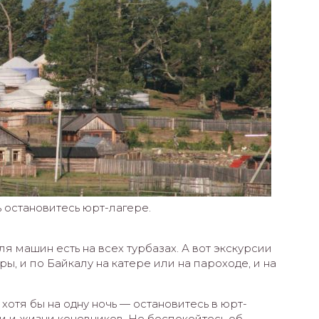
ь остановитесь юрт-лагере.
ля машин есть на всех турбазах. А вот экскурсии
ры, и по Байкалу на катере или на пароходе, и на
хотя бы на одну ночь — остановитесь в юрт-
пи и жизни кочевников. Не беспокойтесь об