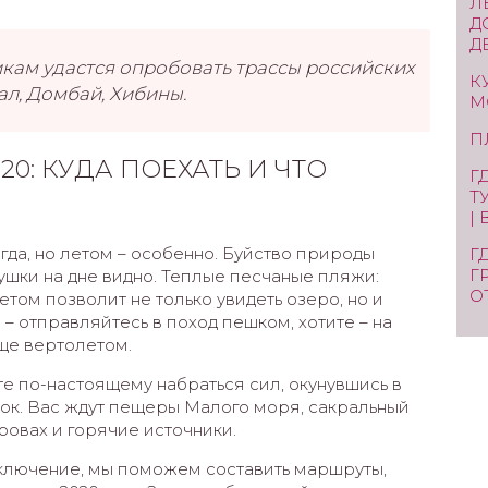
Л
Д
Д
кам удастся опробовать трассы российских
К
ал, Домбай, Хибины.
М
П
0: КУДА ПОЕХАТЬ И ЧТО
Г
Т
|
гда, но летом – особенно. Буйство природы
Г
Г
мушки на дне видно. Теплые песчаные пляжи:
О
етом позволит не только увидеть озеро, но и
 – отправляйтесь в поход пешком, хотите – на
ще вертолетом.
ите по-настоящему набраться сил, окунувшись в
здок. Вас ждут пещеры Малого моря, сакральный
ровах и горячие источники.
ключение, мы поможем составить маршруты,