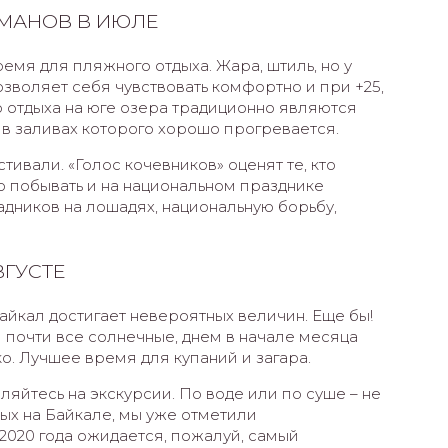
МАНОВ В ИЮЛЕ
емя для пляжного отдыха. Жара, штиль, но у
озволяет себя чувствовать комфортно и при +25,
 отдыха на юге озера традиционно являются
 в заливах которого хорошо прогревается.
вали. «Голос кочевников» оценят те, кто
о побывать и на национальном празднике
адников на лошадях, национальную борьбу,
ВГУСТЕ
айкал достигает невероятных величин. Еще бы!
и почти все солнечные, днем в начале месяца
о. Лучшее время для купаний и загара.
ляйтесь на экскурсии. По воде или по суше – не
ых на Байкале, мы уже отметили
 2020 года ожидается, пожалуй, самый