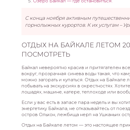
Озеро Байкал — где остановиться.
С конца ноября активным путешественни
горнолыжных курортов. К их услугам – Ур
ОТДЫХ НА БАЙКАЛЕ ЛЕТОМ 202
ПОСМОТРЕТЬ
Байкал невероятно красив и притягателен все
вокруг, прозрачная синева воды такая, что ка
можно загорать и купаться. Отдых на Байкале л
побывать на экскурсиях в окрестностях. Хотите
лошадях, машине, катере, теплоходе или вооб
Если у вас есть в запасе пара недель и вы хот
энергетику Байкала, не отказывайтесь от пое
остров Ольхон, лежбища нерп на Ушканьих ост
Отдых на Байкале летом — это настоящее при