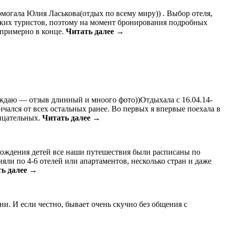
омогала Юлия Ласькова(отдых по всему миру)) . Выбор отеля,
сских туристов, поэтому на момент бронирования подробных
о примерно в конце.
Читать далее →
реждаю — отзыв длинный и мноого фото))Отдыхала с 16.04.14-
ичался от всех остальных ранее. Во первых я впервые поехала в
рицательных.
Читать далее →
 рождения детей все наши путешествия были расписаны по
яли по 4-6 отелей или апартаментов, несколько стран и даже
ь далее →
и. И если честно, бывает очень скучно без общения с