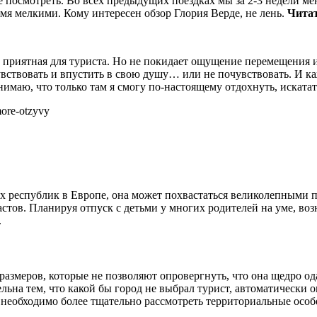
е посмотреть. Во всех предыдущих поездках мы за 2-3 недели мен
вумя мелкими. Кому интересен обзор Глория Верде, не лень.
Читат
приятная для туриста. Но не покидает ощущение перемещения из 
увствовать и впустить в свою душу… или не почувствовать. И ка
имаю, что только там я смогу по-настоящему отдохнуть, искатат
more-otzyvy
х республик в Европе, она может похвастаться великолепными п
стов. Планируя отпуск с детьми у многих родителей на уме, воз
.
х размеров, которые не позволяют опровергнуть, что она щедро 
льна тем, что какой бы город не выбрал турист, автоматически 
необходимо более тщательно рассмотреть территориальные особе