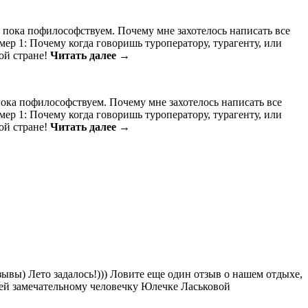
но пока пофилософствуем. Почему мне захотелось написать все
ер 1: Почему когда говоришь туроператору, турагенту, или
кой стране!
Читать далее →
 пока пофилософствуем. Почему мне захотелось написать все
ер 1: Почему когда говоришь туроператору, турагенту, или
кой стране!
Читать далее →
тзывы) Лето задалось!))) Ловите еще один отзыв о нашем отдыхе,
тей замечательному человечку Юлечке Ласьковой