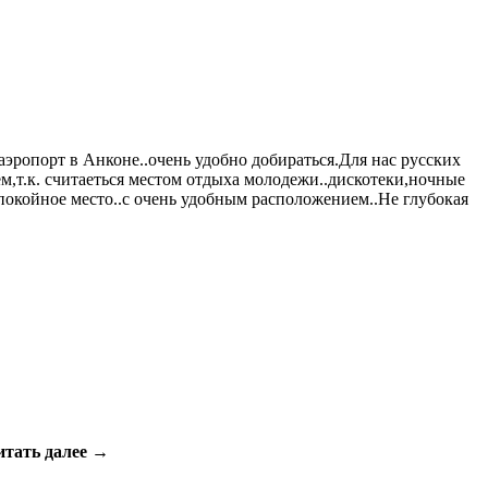
 аэропорт в Анконе..очень удобно добираться.Для нас русских
м,т.к. считаеться местом отдыха молодежи..дискотеки,ночные
покойное место..с очень удобным расположением..Не глубокая
итать далее →