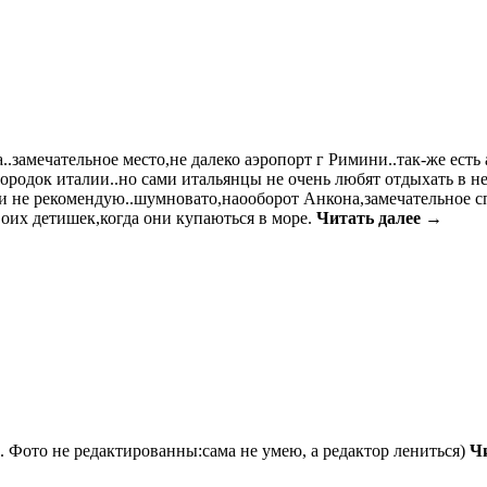
.замечательное место,не далеко аэропорт г Римини..так-же есть
родок италии..но сами итальянцы не очень любят отдыхать в не
ми не рекомендую..шумновато,наооборот Анкона,замечательное с
воих детишек,когда они купаються в море.
Читать далее →
м. Фото не редактированны:сама не умею, а редактор лениться)
Ч