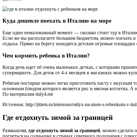
Куда дешевле поехать в Италию на море
Еще один немаловажный момент — сколько стоит тур в Италию 
Если же вы располагаете большим бюджетом, можно поехать и 
отдыха. Прямо на берегу находятся детские игровые площадки 
Чем кормить ребенка в Италии?
Когда речь идет об очень маленьких детках, с которыми приня
супермаркете. Для деток от 4-х месяцев в магазинах можно куп
Ребятам постарше можно легко приготовить пасту с вкусным то
основным блюдом которого является рис и мясная котлетка. А 
По материалам italy4.me
Источник: http://jitiem.ru/interesno/otdyx-na-more-s-rebenkom-v-itali
Где отдохнуть зимой за границей
Размышляя,
где отдохнуть зимой за границей
, можно сделать 
погреться на солнышке в странах северного полушария с плю