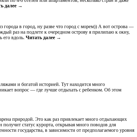
яли по 4-6 отелей или апартаментов, несколько стран и даже
ь далее →
города в город, ну разве что город с морем)) А вот острова —
ждый раз на подлете к очередном острову я прилипаю к окну,
ь его вдоль.
Читать далее →
ляжами и богатой историей. Тут находится много
никает вопрос — где лучше отдыхать с ребенком. Об этом
одарена природой. Это как раз привлекает много отдыхающих
он получит статус курорта, открывая много поводов для
нности государства, в зависимости от предполагаемого уровня