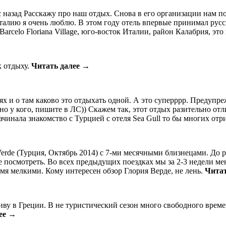
 назад Расскажу про наш отдых. Снова в его организации нам п
 Италию я очень люблю. В этом году отель впервые принимал ру
arcelo Floriana Village, юго-восток Италии, район Калабрия, эт
к отдыху.
Читать далее →
ях и о там каково это отдыхать одной. А это суперррр. Предуп
но у кого, пишите в ЛС)) Скажем так, этот отдых разительно отл
ачинала знакомство с Турцией с отеля Sea Gull то бы многих от
 Verde (Турция, Октябрь 2014) с 7-ми месячными близнецами. До
е посмотреть. Во всех предыдущих поездках мы за 2-3 недели мен
вумя мелкими. Кому интересен обзор Глория Верде, не лень.
Читат
ву в Греции. В не туристический сезон много свободного времен
ее →