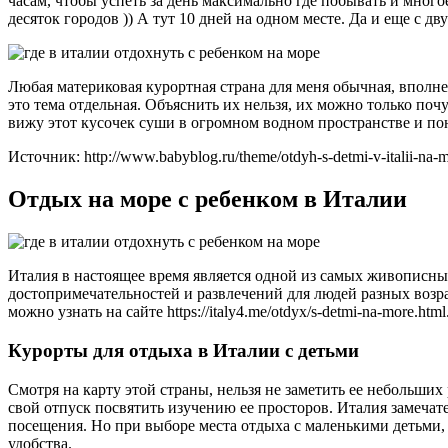
часам, чтобы успеть за день максимально где побывать и много
десяток городов )) А тут 10 дней на одном месте. Да и еще с д
Любая материковая курортная страна для меня обычная, вполне 
это тема отдельная. Объяснить их нельзя, их можно только поч
вижу этот кусочек суши в огромном водном пространстве и пон
Источник: http://www.babyblog.ru/theme/otdyh-s-detmi-v-italii-na-
Отдых на море с ребенком в Италии
Италия в настоящее время является одной из самых живописны
достопримечательностей и развлечений для людей разных возра
можно узнать на сайте https://italy4.me/otdyx/s-detmi-na-more.html
Курорты для отдыха в Италии с детьми
Смотря на карту этой страны, нельзя не заметить ее небольши
свой отпуск посвятить изучению ее просторов. Италия замечате
посещения. Но при выборе места отдыха с маленькими детьми, 
удобства.