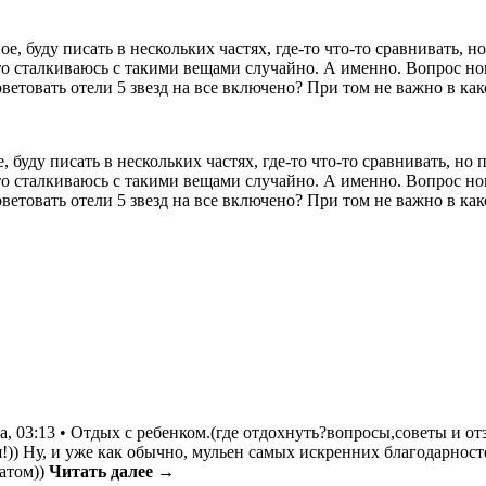
е, буду писать в нескольких частях, где-то что-то сравнивать, 
то сталкиваюсь с такими вещами случайно. А именно. Вопрос ном
ветовать отели 5 звезд на все включено? При том не важно в ка
 буду писать в нескольких частях, где-то что-то сравнивать, но
то сталкиваюсь с такими вещами случайно. А именно. Вопрос ном
ветовать отели 5 звезд на все включено? При том не важно в ка
ста, 03:13 • Отдых с ребенком.(где отдохнуть?вопросы,советы и о
!)) Ну, и уже как обычно, мульен самых искренних благодарнос
катом))
Читать далее →