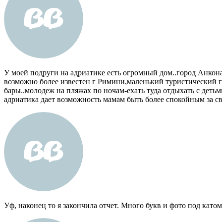
У моей подруги на адриатике есть огромный дом..город Анкона.
возможно более известен г Римини,маленький туристический го
бары..молодеж на пляжах по ночам-ехать туда отдыхать с деть
адриатика дает возможность мамам быть более спокойным за с
Уф, наконец то я закончила отчет. Много букв и фото под като