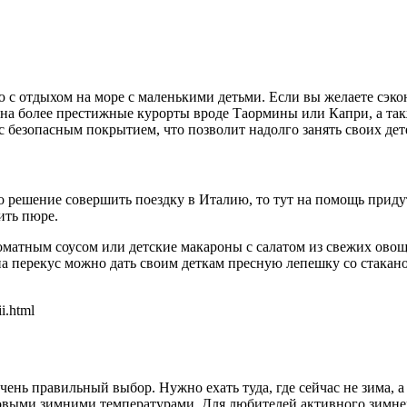
с отдыхом на море с маленькими детьми. Если вы желаете сэкон
на более престижные курорты вроде Таормины или Капри, а так
с безопасным покрытием, что позволит надолго занять своих дет
то решение совершить поездку в Италию, то тут на помощь прид
ить пюре.
матным соусом или детские макароны с салатом из свежих овоще
на перекус можно дать своим деткам пресную лепешку со стакан
i.html
очень правильный выбор. Нужно ехать туда, где сейчас не зима, 
совыми зимними температурами. Для любителей активного зимне