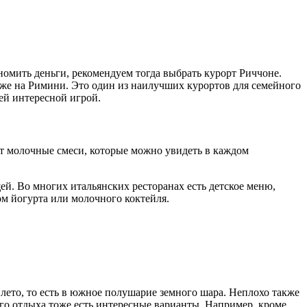
омить деньги, рекомендуем тогда выбрать курорт Риччоне.
же на Римини. Это один из наилучших курортов для семейного
ей интересной игрой.
ут молочные смеси, которые можно увидеть в каждом
й. Во многих итальянских ресторанах есть детское меню,
ом йогурта или молочного коктейля.
а лето, то есть в южное полушарие земного шара. Неплохо также
го отдыха тоже есть интересные варианты. Например, кроме