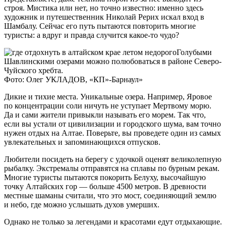
строя. Мистика или нет, но точно известно: именно здесь
художник и путешественник Николай Рерих искал вход в
Шамбалу. Сейчас его путь пытаются повторить многие
туристы: а вдруг и правда случится какое-то чудо?
Голубыми
Шавлинскими озерами можно полюбоваться в районе Северо-
Чуйского хребта.
Фото: Олег УКЛАДОВ, «КП»-Барнаул»
Дикие и тихие места. Уникальные озера. Например, Яровое
по концентрации соли ничуть не уступает Мертвому морю.
Да и сами жители привыкли называть его морем. Так что,
если вы устали от цивилизации и городского шума, вам точно
нужен отдых на Алтае. Поверьте, вы проведете один из самых
увлекательных и запоминающихся отпусков.
Любители посидеть на берегу с удочкой оценят великолепную
рыбалку. Экстремалы отправятся на сплавы по бурным рекам.
Многие туристы пытаются покорить Белуху, высочайшую
точку Алтайских гор — больше 4500 метров. В древности
местные шаманы считали, что это мост, соединяющий землю
и небо, где можно услышать духов умерших.
Однако не только за легендами и красотами едут отдыхающие.