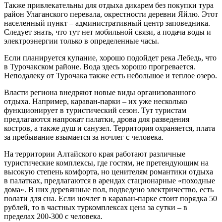
Также привлекательны для отдыха дикарем без покупки тура
район Улаганского перевала, окрестности деревни Яйлю. Этот
населенный пункт – административный центр заповедника.
Следует знать, что тут нет мобильной связи, а подача воды и
электроэнергии только в определенные часы.
Если планируется купание, хорошо подойдет река Лебедь, что
в Турочакском районе. Вода здесь хорошо прогревается.
Неподалеку от Турочака также есть небольшое и теплое озеро.
Власти региона внедряют новые виды организованного
отдыха. Например, караван-парки – их уже несколько
функционирует в туристический сезон. Тут туристам
предлагаются напрокат палатки, дрова для разведения
костров, а также душ и санузел. Территория охраняется, плата
за пребывание взымается за ночлег с человека.
На территории Алтайского края работают различные
туристические комплексы, где гостям, не претендующим на
высокую степень комфорта, но ценителям романтики отдыха
в палатках, предлагаются в арендах стационарные «походные
дома». В них деревянные пол, подведено электричество, есть
полати для сна. Если ночлег в караван-парке стоит порядка 50
рублей, то в частных туркомплексах цена за сутки – в
пределах 200-300 с человека.