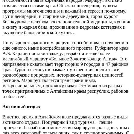
и особенности быта коренных народов. Маршрут активно
осваивается гостями края. Объекты посещения, пункты
программы многочисленны и каждый интересен по-своему.
Тут и дендрарий, и старинные деревушки, город-курорт
Белокуриха с центром восстановительной медицины, купание
в снегу и жаркая баня, проживание в кедровых коттеджах и
вкушение блюд сибирской кухни…
Популярность данного маршрута способствовала появлению
еще одного, ныне востребованного проекта. Губернатор края
А.Б. Карлин поставил задачу: разработать еще более
масштабный маршрут «Большое Золотое кольцо Алтая». Это
направление охватывает территорию 9 городов и 47 районов
края. Туристы смогут в рамках путешествия оценить все
разнообразие природных, историко-культурных ценностей
региона. Маршрут является трансграничным,
межрегиональным, поскольку начать его можно из разных
точек приграничных с Алтайским краем республик, районов
и областей.
Активный отдых
В летнее время в Алтайском крае предлагаются разные виды
активного отдыха. Популярный вид туризма – пешие
прогулки. Разработано множество маршрутов, как доступных
для всех категорий отдыхающих, так и труднопроходимых. С