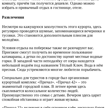
комнату, причём так получится дешевле. Однако можно
избрать и привычный отдых в гостинице, отеле.
Развлечения
Несмотря на кажущуюся захолустность этого курорта, здесь
регулярно проводятся шумные, запоминающиеся вечеринки и
тусовки. Это становится дополнительным плюсом для
молодёжи.
Условия отдыха на побережье также не разочаруют вас.
Приезжие смогут получить во временное пользование
катамараны, а детки по достоинству оценят местные водные
горки. В западной части неподалёку от озера находится
небольшой водоём под названием Тёплый Ключ. Вода в нём
пресная. Сюда устремляются многие любители порыбачить.
Специально для туристов в городе был организован
курортный комплекс «Причал». «Причал 42» – это
знаменитый городской пляж. В летнее время здесь
скапливается колоссальное количество людей.
Преимущественно это семьи с детьми. Вечером здесь царит
спокойная обстановка и играет живая музыка.
«Причал 22» включает в себя огромное кафе, несколько баров,