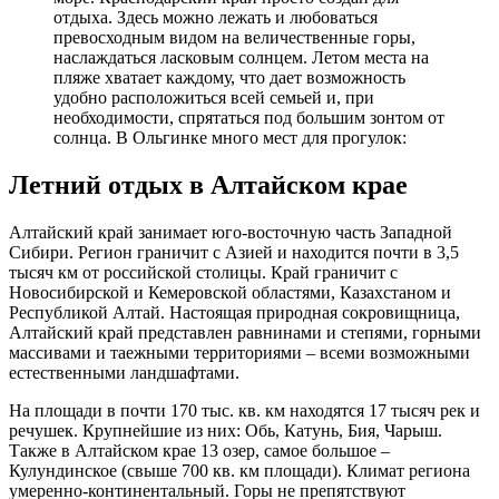
отдыха. Здесь можно лежать и любоваться
превосходным видом на величественные горы,
наслаждаться ласковым солнцем. Летом места на
пляже хватает каждому, что дает возможность
удобно расположиться всей семьей и, при
необходимости, спрятаться под большим зонтом от
солнца. В Ольгинке много мест для прогулок:
Летний отдых в Алтайском крае
Алтайский край занимает юго-восточную часть Западной
Сибири. Регион граничит с Азией и находится почти в 3,5
тысяч км от российской столицы. Край граничит с
Новосибирской и Кемеровской областями, Казахстаном и
Республикой Алтай. Настоящая природная сокровищница,
Алтайский край представлен равнинами и степями, горными
массивами и таежными территориями – всеми возможными
естественными ландшафтами.
На площади в почти 170 тыс. кв. км находятся 17 тысяч рек и
речушек. Крупнейшие из них: Обь, Катунь, Бия, Чарыш.
Также в Алтайском крае 13 озер, самое большое –
Кулундинское (свыше 700 кв. км площади). Климат региона
умеренно-континентальный. Горы не препятствуют