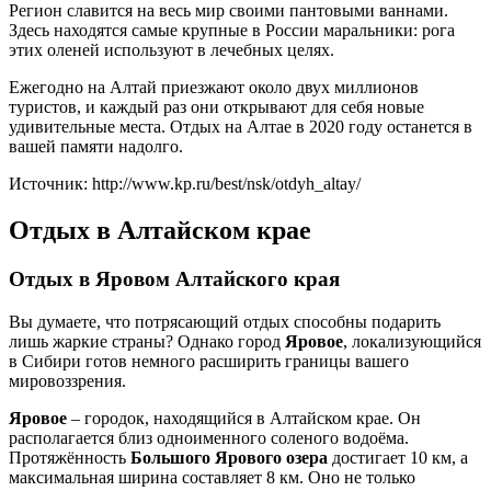
Регион славится на весь мир своими пантовыми ваннами.
Здесь находятся самые крупные в России маральники: рога
этих оленей используют в лечебных целях.
Ежегодно на Алтай приезжают около двух миллионов
туристов, и каждый раз они открывают для себя новые
удивительные места. Отдых на Алтае в 2020 году останется в
вашей памяти надолго.
Источник: http://www.kp.ru/best/nsk/otdyh_altay/
Отдых в Алтайском крае
Отдых
в Яровом Алтайского края
Вы думаете, что потрясающий отдых способны подарить
лишь жаркие страны? Однако город
Яровое
, локализующийся
в Сибири готов немного расширить границы вашего
мировоззрения.
Яровое
– городок, находящийся в Алтайском крае. Он
располагается близ одноименного соленого водоёма.
Протяжённость
Большого Ярового озера
достигает 10 км, а
максимальная ширина составляет 8 км. Оно не только