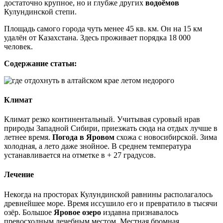
достаточно крупное, но и глубже других
водоёмов
Кулундинской степи.
Площадь самого города чуть менее 45 кв. км. Он на 15 км
удалён от Казахстана. Здесь проживает порядка 18 000
человек.
Содержание статьи:
Климат
Климат резко континентальный. Учитывая суровый нрав
природы Западной Сибири, приезжать сюда на отдых лучше в
летнее время.
Погода в Яровом
схожа с новосибирской. Зима
холодная, а лето даже знойное. В среднем температура
устанавливается на отметке в + 27 градусов.
Лечение
Некогда на просторах Кулундинской равнины располагалось
древнейшее море. Время иссушило его и превратило в тысячи
озёр. Большое
Яровое озеро
издавна признавалось
превосходным лечебным местом. Местная бромная,