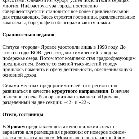
красотами. Однако этот курорт успел поселиться в сердцах
многих. Инфраструктура города постепенно
совершенствуется и становится все более привлекательной
для отдыхающих. Здесь строятся гостиницы, развлекательные
комплексы, баре, кафе и облагораживаются пляжи.
Сравнительно недавно
Статуса «города» Яровое удостоили лишь в 1993 году. До
этого в годы ВОВ здесь создали химический завод на
побережье озера. Потом этот комплекс стал градообразующим
предприятием. Вместе со сменой тысячелетий городу
пришлось поменять и сферу деятельности, обеспечивающую
основной доход.
Силами местных предпринимателей этот регион стал
развиваться в качестве
курортного направления
. В начале
нынешнего века был организован комплекс «Причал»,
разделённый на две секции: «42» и «22».
Отели, гостиницы
В
Яровом
представлен достаточно широкий спектр
вариантов для размещения приезжих: от номеров эконом-
класса до класса «люкс». Можно арендовать частный дом,