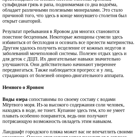
сульфидная грязь и рапа, поднимаемая со дна водоёма,
обладает различными полезными минералами. Это стало
причиной того, что здесь в конце минувшего столетия был
открыт санаторий.
Результат пребывания в Яровом для многих становится
поистине бесценным. Некоторые женщины сумели здесь
избавиться от бесплодия и осознать все прелести материнства.
Другим удалось получить исцеление от кожных недугов и
заболеваний мочеполовой системы. Полезен отдых здесь и
для деток с ДЦП. Их двигательные навыки значительно
улучшаются. Они действительно начинают увереннее
передвигаться. Также наблюдается прогресс и у лиц,
страдающих от болезней опорно-двигательного аппарата.
Немного о Яровом
Воды озера
сопоставимы по своему составу с водами
Мёртвого моря. Из-за высокого содержания соли человек,
находясь в воде, не тонет. Купание здесь тем, кто не умеет
плавать особенно понравится, ведь они получают
потрясающую возможность овладеть этим навыком.
Ландшафт городского пляжа может вас не впечатлить своими