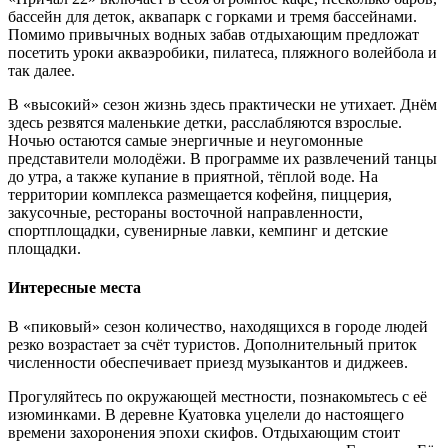
бассейн для деток, аквапарк с горками и тремя бассейнами.
Помимо привычных водных забав отдыхающим предложат
посетить уроки акваэробики, пилатеса, пляжного волейбола и
так далее.
В «высокий» сезон жизнь здесь практически не утихает. Днём
здесь резвятся маленькие детки, расслабляются взрослые.
Ночью остаются самые энергичные и неугомонные
представители молодёжи. В программе их развлечений танцы
до утра, а также купание в приятной, тёплой воде. На
территории комплекса размещается кофейня, пиццерия,
закусочные, рестораны восточной направленности,
спортплощадки, сувенирные лавки, кемпинг и детские
площадки.
Интересные места
В «пиковый» сезон количество, находящихся в городе людей
резко возрастает за счёт туристов. Дополнительный приток
численности обеспечивает приезд музыкантов и диджеев.
Прогуляйтесь по окружающей местности, познакомьтесь с её
изюминками. В деревне Куатовка уцелели до настоящего
времени захоронения эпохи скифов. Отдыхающим стоит