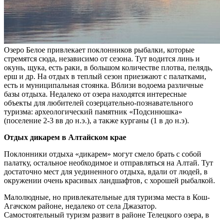
Озеро Белое привлекает поклонников рыбалки, которые
стремятся сюда, независимо от сезона. Тут водится линь и
окунь, щука, есть раки, в большом количестве плотва, пелядь,
ерш и др. На отдых в теплый сезон приезжают с палатками,
есть и муниципальная стоянка. Вблизи водоема различные
базы отдыха. Недалеко от озера находятся интересные
объекты для любителей созерцательно-познавательного
туризма: археологический памятник «Подсинюшка»
(поселение 2-3 вв до н.э.), а также курганы (1 в до н.э).
Отдых дикарем в Алтайском крае
Поклонники отдыха «дикарем» могут смело брать с собой
палатку, остальное необходимое и отправляться на Алтай. Тут
достаточно мест для уединенного отдыха, вдали от людей, в
окружении очень красивых ландшафтов, с хорошей рыбалкой.
Малолюдные, но привлекательные для туризма места в Кош-
Агачском районе, недалеко от села Джазатор.
Самостоятельный туризм развит в районе Телецкого озера, в