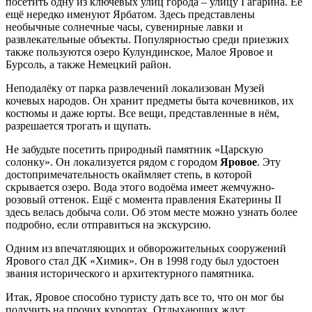
посетить одну из ключевых улиц города – улицу Гагарина. Её
ещё нередко именуют Ярбатом. Здесь представлены
необычные солнечные часы, сувенирные лавки и
развлекательные объекты. Популярностью среди приезжих
также пользуются озеро Кулундинское, Малое Яровое и
Бурсоль, а также Немецкий район.
Неподалёку от парка развлечений локализован Музей
кочевых народов. Он хранит предметы быта кочевников, их
костюмы и даже юрты. Все вещи, представленные в нём,
разрешается трогать и щупать.
Не забудьте посетить природный памятник «Царскую
солонку». Он локализуется рядом с городом
Яровое
. Эту
достопримечательность окаймляет степь, в которой
скрывается озеро. Вода этого водоёма имеет жемчужно-
розовый оттенок. Ещё с момента правления Екатерины II
здесь велась добыча соли. Об этом месте можно узнать более
подробно, если отправиться на экскурсию.
Одним из впечатляющих и обворожительных сооружений
Ярового стал ДК «Химик». Он в 1998 году был удостоен
звания исторического и архитектурного памятника.
Итак, Яровое способно туристу дать все то, что он мог бы
получить на прочих курортах. Отдыхающих ждут