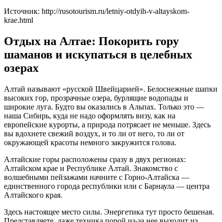
Источник: http://rusotourism.ru/letniy-otdyih-v-altayskom-
krae.html
Отдых на Алтае: Покорить гору
шаманов и искупаться в целебных
озерах
Алтай называют «русской Швейцарией». Белоснежные шапки
высоких гор, прозрачные озера, бурлящие водопады и
широкие луга. Будто вы оказались в Альпах. Только это —
наша Сибирь, куда не надо оформлять визу, как на
европейские курорты, а природа потрясает не меньше. Здесь
вы вдохнете свежий воздух, и то ли от него, то ли от
окружающей красоты немного закружится голова.
Алтайские горы расположены сразу в двух регионах:
Алтайском крае и Республике Алтай. Знакомство с
волшебными пейзажами начните с Горно-Алтайска —
единственного города республики или с Барнаула — центра
Алтайского края.
Здесь настоящее место силы. Энергетика тут просто бешеная.
Представляете, даже техника порой из-за нее выходит из