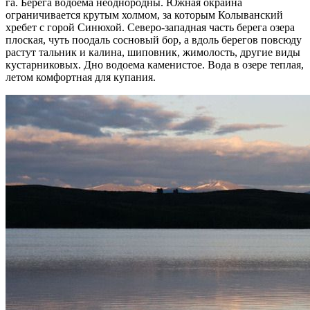
га. Берега водоема неоднородны. Южная окраина
ограничивается крутым холмом, за которым Колыванский
хребет с горой Синюхой. Северо-западная часть берега озера
плоская, чуть поодаль сосновый бор, а вдоль берегов повсюду
растут тальник и калина, шиповник, жимолость, другие виды
кустарниковых. Дно водоема каменистое. Вода в озере теплая,
летом комфортная для купания.