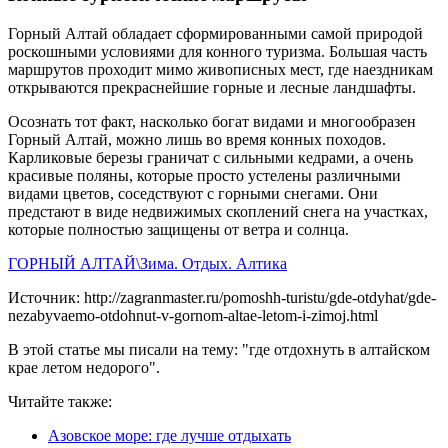
Горный Алтай обладает сформированными самой природой
роскошными условиями для конного туризма. Большая часть
маршрутов проходит мимо живописных мест, где наездникам
открываются прекраснейшие горные и лесные ландшафты.
Осознать тот факт, насколько богат видами и многообразен
Горный Алтай, можно лишь во время конных походов.
Карликовые березы граничат с сильными кедрами, а очень
красивые поляны, которые просто устелены различными
видами цветов, соседствуют с горными снегами. Они
предстают в виде недвижимых скоплений снега на участках,
которые полностью защищены от ветра и солнца.
ГОРНЫЙ АЛТАЙ\Зима. Отдых. Алтика
Источник: http://zagranmaster.ru/pomoshh-turistu/gde-otdyhat/gde-
nezabyvaemo-otdohnut-v-gornom-altae-letom-i-zimoj.html
В этой статье мы писали на тему: "где отдохнуть в алтайском
крае летом недорого".
Читайте также:
Азовское море: где лучше отдыхать