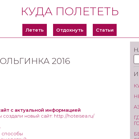
КУДА ПОЛЕТЕТЬ
Лететь
Отдохнуть
Статьи
Н
 ОЛЬГИНКА 2016
И
К
Н
А
сайт с актуальной информацией
оздали новый сайт: http://hoteisea.ru/
Г
Г
е
е способы
Б