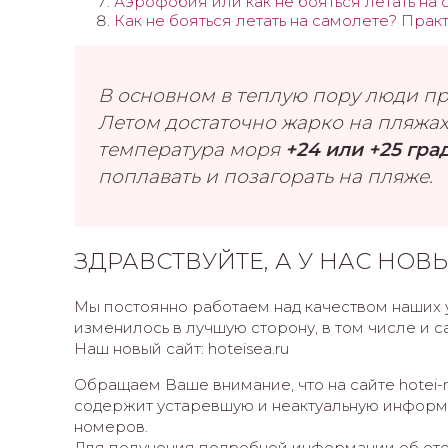
Аэрофобия или как не бояться летать на 
Как не бояться летать на самолете? Пра
В основном в теплую пору люди пр
Летом достаточно жарко на пляжах,
температура моря
+24 или +25 гра
поплавать и позагорать на пляже.
ЗДРАВСТВУЙТЕ, А У НАС НОВ
Мы постоянно работаем над качеством наших у
изменилось в лучшую сторону, в том числе и са
Наш новый сайт: hoteisea.ru
Обращаем Ваше внимание, что на сайте hotei-m
содержит устаревшую и неактуальную информа
номеров.
Для получения подробной информации об оте