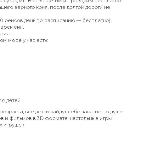
0 суток, мы Вас встретим и проводим бесплатно.
Вашего верного коня, после долгой дороги не
20 рейсов день по расписанию — бесплатно).
 времени.
рия .
ом море у нас есть:
ля детей
озраста, все детки найдут себе занятие по душе:
в и фильмов в 3D формате, настольные игры,
х игрушек