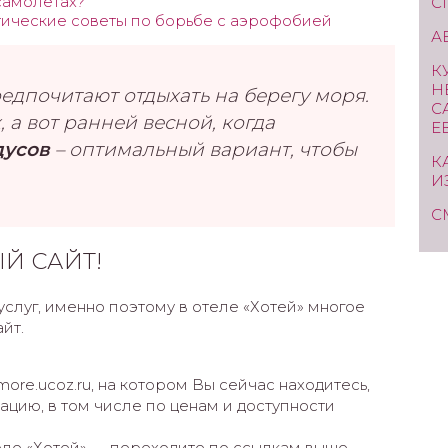
самолетах?
С
ктические советы по борьбе с аэрофобией
А
К
Н
едпочитают отдыхать на берегу моря.
С
 а вот ранней весной, когда
Е
дусов
– оптимальный вариант, чтобы
К
И
С
ЫЙ САЙТ!
слуг, именно поэтому в отеле «Хотей» многое
йт.
ore.ucoz.ru, на котором Вы сейчас находитесь,
цию, в том числе по ценам и доступности
ле «Хотей» — переходите по ссылкам выше