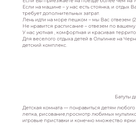
Если Вы приезжаете на поезде более чем на 1
Если на машине – у нас есть стоянка, и отдых 
требует дополнительных затрат.
Лень идти на море пешком – мы Вас отвезем (
Не нравится расписание – отвезем по вашему
У нас уютная , комфортная и красивая террито
Для веселого отдыха детей в Ольгинке на Черн
детский комплекс.
Батуты д
Детская комната — понравиться детям любого в
лепка, рисование,просмотр любимых мультико
игровые приставки и конечно множество ярки