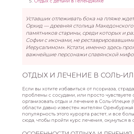
Отдых с детьми в Геленджике
Уставших отлеживать бока на пляже жде
Орхид — древняя столица Македонского 
памятников старины, среди которых и ра
Софии с иконами, не реставрировавшимис
Иерусалимом». Кстати, именно здесь пр
важнейшие персонажи славянской мифол
ОТДЫХ И ЛЕЧЕНИЕ В СОЛЬ-ИЛ
Если вы хотите избавиться от псориаза, стра
проблемы с сосудами, или просто чувствуете с
организовать отдых и лечение в Соль-Илецке (
области давно известен жителям Оренбуржья 
популярность этого курорта растет, и все бол
сюда, чтобы пройти курс лечения, окунуться в
ОСОБЕННОСТИ ОТДЫХА И ЛЕЧЕНИЯ 