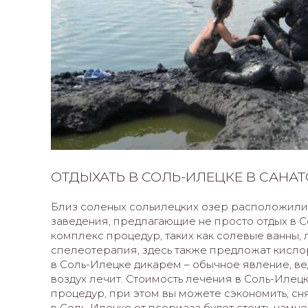
ОТДЫХАТЬ В СОЛЬ-ИЛЕЦКЕ В САНА
Близ соленых сольилецких озер расположил
заведения, предлагающие не просто отдых в Со
комплекс процедур, таких как солевые ванны,
спелеотерапия, здесь также предложат кисло
в Соль-Илецке дикарем – обычное явление, ведь
воздух лечит. Стоимость лечения в Соль-Илецк
процедур, при этом вы можете сэкономить, сн
в Соль-Илецке от псориаза будет стоить намно