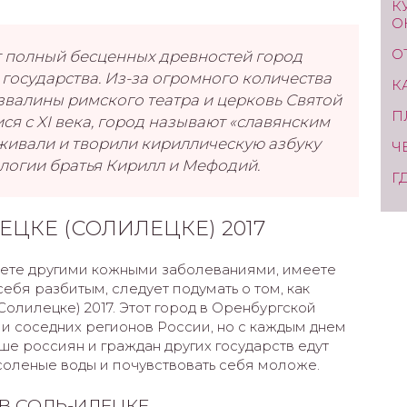
К
О
О
т полный бесценных древностей город
государства. Из-за огромного количества
К
звалины римского театра и церковь Святой
П
я с XI века, город называют «славянским
оживали и творили кириллическую азбуку
Ч
огии братья Кирилл и Мефодий.
Г
ЕЦКЕ (СОЛИЛЕЦКЕ) 2017
даете другими кожными заболеваниями, имеете
ебя разбитым, следует подумать о том, как
Солилецке) 2017. Этот город в Оренбургской
и соседних регионов России, но с каждым днем
ьше россиян и граждан других государств едут
 соленые воды и почувствовать себя моложе.
В СОЛЬ-ИЛЕЦКЕ