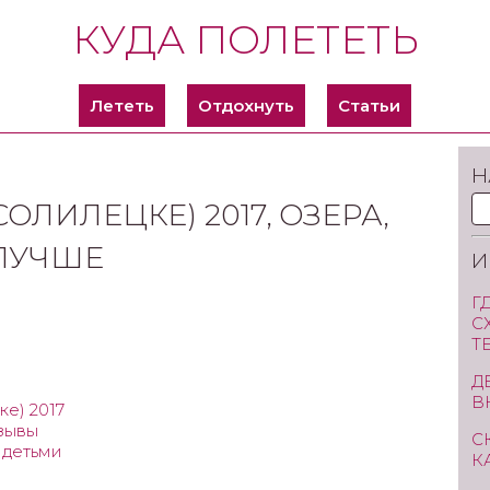
КУДА ПОЛЕТЕТЬ
Лететь
Отдохнуть
Статьи
Н
ОЛИЛЕЦКЕ) 2017, ОЗЕРА,
 ЛУЧШЕ
И
Г
С
Т
Д
В
е) 2017
тзывы
С
 детьми
К