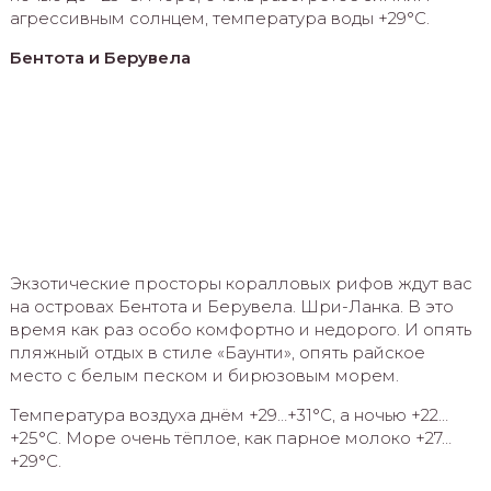
агрессивным солнцем, температура воды +29°C.
Бентота и Берувела
Экзотические просторы коралловых рифов ждут вас
на островах Бентота и Берувела. Шри-Ланка. В это
время как раз особо комфортно и недорого. И опять
пляжный отдых в стиле «Баунти», опять райское
место с белым песком и бирюзовым морем.
Температура воздуха днём +29…+31°C, а ночью +22…
+25°C. Море очень тёплое, как парное молоко +27…
+29°C.