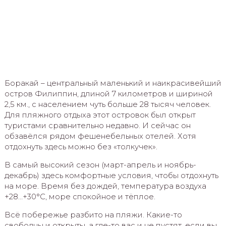
Боракай – центральный маленький и наикрасивейший
остров Филиппин, длиной 7 километров и шириной
2,5 км., с населением чуть больше 28 тысяч человек.
Для пляжного отдыха этот островок был открыт
туристами сравнительно недавно. И сейчас он
обзавёлся рядом фешенебельных отелей. Хотя
отдохнуть здесь можно без «толкучек».
В самый высокий сезон (март-апрель и ноябрь-
декабрь) здесь комфортные условия, чтобы отдохнуть
на море. Время без дождей, температура воздуха
+28…+30°С, море спокойное и тёплое.
Всё побережье разбито на пляжи. Какие-то
свободны и открыты, а где-то вас и не пустят, если вы