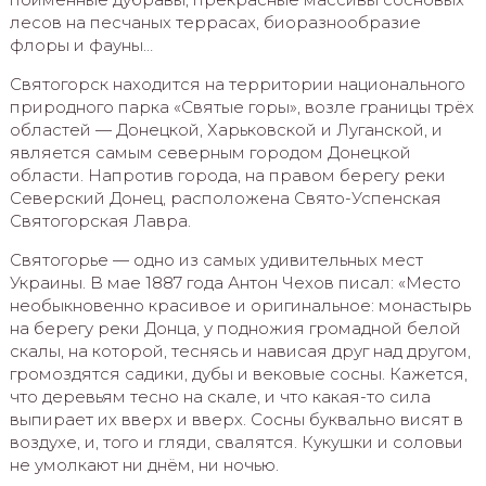
лесов на песчаных террасах, биоразнообразие
флоры и фауны…
Святогорск находится на территории национального
природного парка «Святые горы», возле границы трёх
областей — Донецкой, Харьковской и Луганской, и
является самым северным городом Донецкой
области. Напротив города, на правом берегу реки
Северский Донец, расположена Свято-Успенская
Святогорская Лавра.
Святогорье — одно из самых удивительных мест
Украины. В мае 1887 года Антон Чехов писал: «Место
необыкновенно красивое и оригинальное: монастырь
на берегу реки Донца, у подножия громадной белой
скалы, на которой, теснясь и нависая друг над другом,
громоздятся садики, дубы и вековые сосны. Кажется,
что деревьям тесно на скале, и что какая-то сила
выпирает их вверх и вверх. Сосны буквально висят в
воздухе, и, того и гляди, свалятся. Кукушки и соловьи
не умолкают ни днём, ни ночью.