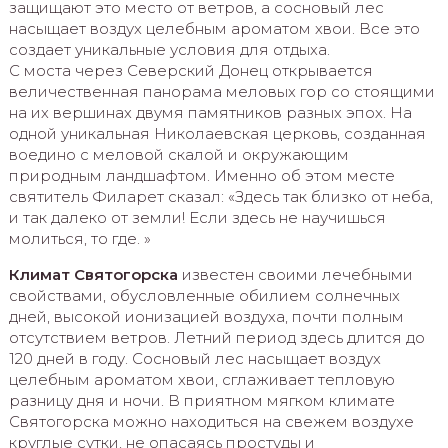
защищают это место от ветров, а сосновый лес
насыщает воздух целебным ароматом хвои. Все это
создает уникальные условия для отдыха.
С моста через Северский Донец открывается
величественная панорама меловых гор со стоящими
на их вершинах двумя памятников разных эпох. На
одной уникальная Николаевская церковь, созданная
воедино с меловой скалой и окружающим
природным ландшафтом. Именно об этом месте
святитель Филарет сказал: «Здесь так близко от неба,
и так далеко от земли! Если здесь не научишься
молиться, то где. »
Климат Святогорска
известен своими лечебными
свойствами, обусловленные обилием солнечных
дней, высокой ионизацией воздуха, почти полным
отсутствием ветров. Летний период здесь длится до
120 дней в году. Сосновый лес насыщает воздух
целебным ароматом хвои, сглаживает тепловую
разницу дня и ночи. В приятном мягком климате
Святогорска можно находиться на свежем воздухе
круглые сутки, не опасаясь простуды и