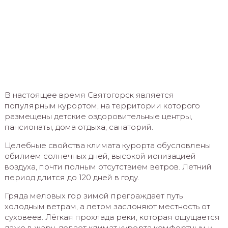
В настоящее время Святогорск является
популярным курортом, на территории которого
размещены детские оздоровительные центры,
пансионаты, дома отдыха, санаторий.
Целебные свойства климата курорта обусловлены
обилием солнечных дней, высокой ионизацией
воздуха, почти полным отсутствием ветров. Летний
период длится до 120 дней в году.
Гряда меловых гор зимой преграждает путь
холодным ветрам, а летом заслоняют местность от
суховеев. Лёгкая прохлада реки, которая ощущается
даже в жару, делает климат курорта комфортным и