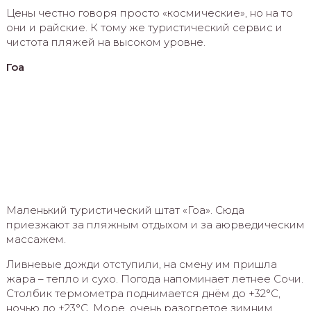
Цены честно говоря просто «космические», но на то
они и райские. К тому же туристический сервис и
чистота пляжей на высоком уровне.
Гоа
Маленький туристический штат «Гоа». Сюда
приезжают за пляжным отдыхом и за аюрведическим
массажем.
Ливневые дожди отступили, на смену им пришла
жара – тепло и сухо. Погода напоминает летнее Сочи.
Столбик термометра поднимается днём до +32°C,
ночью до +23°C. Море, очень разогретое зимним