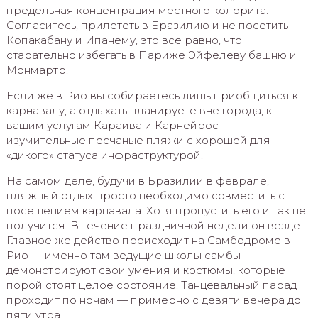
предельная концентрация местного колорита.
Согласитесь, прилететь в Бразилию и не посетить
Копакабану и Ипанему, это все равно, что
старательно избегать в Париже Эйфелеву башню и
Монмартр.
Если же в Рио вы собираетесь лишь приобщиться к
карнавалу, а отдыхать планируете вне города, к
вашим услугам Караива и Карнейрос —
изумительные песчаные пляжи с хорошей для
«дикого» статуса инфраструктурой.
На самом деле, будучи в Бразилии в феврале,
пляжный отдых просто необходимо совместить с
посещением карнавала. Хотя пропустить его и так не
получится. В течение праздничной недели он везде.
Главное же действо происходит на Самбодроме в
Рио — именно там ведущие школы самбы
демонстрируют свои умения и костюмы, которые
порой стоят целое состояние. Танцевальный парад
проходит по ночам — примерно с девяти вечера до
пяти утра.