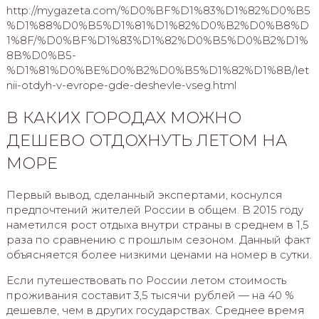
http://mygazeta.com/%D0%BF%D1%83%D1%82%D0%B5
%D1%88%D0%B5%D1%81%D1%82%D0%B2%D0%B8%D
1%8F/%D0%BF%D1%83%D1%82%D0%B5%D0%B2%D1%
8B%D0%B5-
%D1%81%D0%BE%D0%B2%D0%B5%D1%82%D1%8B/let
nii-otdyh-v-evrope-gde-deshevle-vseg.html
В КАКИХ ГОРОДАХ МОЖНО
ДЕШЕВО ОТДОХНУТЬ ЛЕТОМ НА
МОРЕ
Первый вывод, сделанный экспертами, коснулся
предпочтений жителей России в общем. В 2015 году
наметился рост отдыха внутри страны в среднем в 1,5
раза по сравнению с прошлым сезоном. Данный факт
объясняется более низкими ценами на номер в сутки.
Если путешествовать по России летом стоимость
проживания составит 3,5 тысячи рублей — на 40 %
дешевле, чем в других государствах. Среднее время