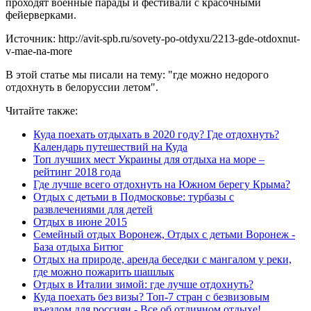
проходят военные парады и фестивали с красочными
фейерверками.
Источник: http://avit-spb.ru/sovety-po-otdyxu/2213-gde-otdoxnut-
v-mae-na-more
В этой статье мы писали на тему: "где можно недорого
отдохнуть в белоруссии летом".
Читайте также:
Куда поехать отдыхать в 2020 году? Где отдохнуть?
Календарь путешествий на Куда
Топ лучших мест Украины для отдыха на море –
рейтинг 2018 года
Где лучше всего отдохнуть на Южном берегу Крыма?
Отдых с детьми в Подмосковье: турбазы с
развлечениями для детей
Отдых в июне 2015
Семейный отдых Воронеж, Отдых с детьми Воронеж -
База отдыха Битюг
Отдых на природе, аренда беседки с мангалом у реки,
где можно пожарить шашлык
Отдых в Италии зимой: где лучше отдохнуть?
Куда поехать без визы? Топ-7 стран с безвизовым
въездом для россиян - Все об отличном отдыхе!