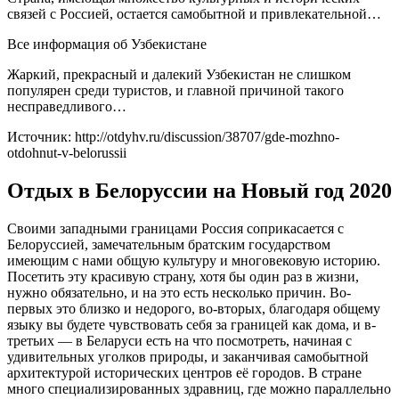
связей с Россией, остается самобытной и привлекательной…
Все информация об Узбекистане
Жаркий, прекрасный и далекий Узбекистан не слишком
популярен среди туристов, и главной причиной такого
несправедливого…
Источник: http://otdyhv.ru/discussion/38707/gde-mozhno-
otdohnut-v-belorussii
Отдых в Белоруссии на Новый год 2020
Своими западными границами Россия соприкасается с
Белоруссией, замечательным братским государством
имеющим с нами общую культуру и многовековую историю.
Посетить эту красивую страну, хотя бы один раз в жизни,
нужно обязательно, и на это есть несколько причин. Во-
первых это близко и недорого, во-вторых, благодаря общему
языку вы будете чувствовать себя за границей как дома, и в-
третьих — в Беларуси есть на что посмотреть, начиная с
удивительных уголков природы, и заканчивая самобытной
архитектурой исторических центров её городов. В стране
много специализированных здравниц, где можно параллельно