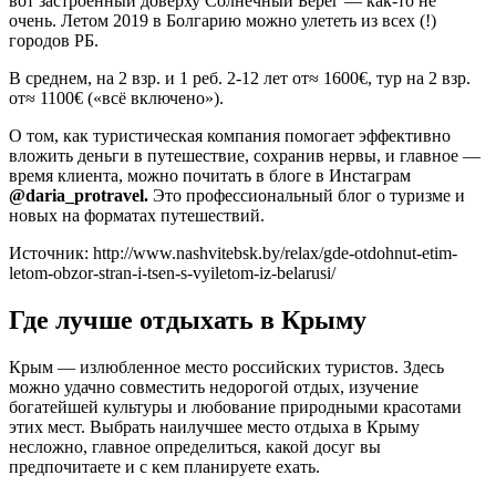
вот застроенный доверху Солнечный Берег — как-то не
очень. Летом 2019 в Болгарию можно улететь из всех (!)
городов РБ.
В среднем, на 2 взр. и 1 реб. 2-12 лет от≈ 1600€, тур на 2 взр.
от≈ 1100€ («всё включено»).
О том, как туристическая компания помогает эффективно
вложить деньги в путешествие, сохранив нервы, и главное —
время клиента, можно почитать в блоге в Инстаграм
@daria_protravel.
Это профессиональный блог о туризме и
новых на форматах путешествий.
Источник: http://www.nashvitebsk.by/relax/gde-otdohnut-etim-
letom-obzor-stran-i-tsen-s-vyiletom-iz-belarusi/
Где лучше отдыхать в Крыму
Крым — излюбленное место российских туристов. Здесь
можно удачно совместить недорогой отдых, изучение
богатейшей культуры и любование природными красотами
этих мест. Выбрать наилучшее место отдыха в Крыму
несложно, главное определиться, какой досуг вы
предпочитаете и с кем планируете ехать.