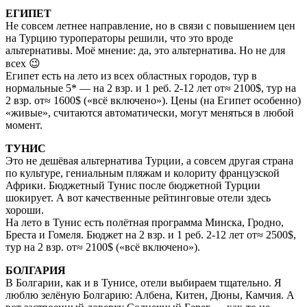
ЕГИПЕТ
Не совсем летнее направление, но в связи с повышением цен
на Турцию туроператоры решили, что это вроде
альтернативы. Моё мнение: да, это альтернатива. Но не для
всех 😉
Египет есть на лето из всех областных городов, тур в
нормальные 5* — на 2 взр. и 1 реб. 2-12 лет от≈ 2100$, тур на
2 взр. от≈ 1600$ («всё включено»). Цены (на Египет особенно)
«живые», считаются автоматически, могут меняться в любой
момент.
ТУНИС
Это не дешёвая альтернатива Турции, а совсем другая страна
по культуре, гениальным пляжам и колориту французской
Африки. Бюджетный Тунис после бюджетной Турции
шокирует. А вот качественные рейтинговые отели здесь
хороши.
На лето в Тунис есть полётная программа Минска, Гродно,
Бреста и Гомеля. Бюджет на 2 взр. и 1 реб. 2-12 лет от≈ 2500$,
тур на 2 взр. от≈ 2100$ («всё включено»).
БОЛГАРИЯ
В Болгарии, как и в Тунисе, отели выбираем тщательно. Я
люблю зелёную Болгарию: Албена, Китен, Дюны, Камчия. А