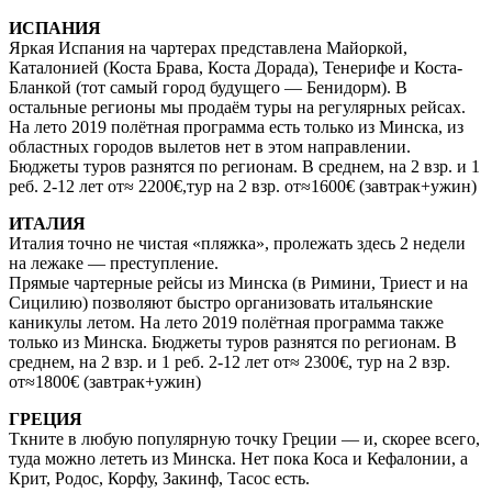
ИСПАНИЯ
Яркая Испания на чартерах представлена Майоркой,
Каталонией (Коста Брава, Коста Дорада), Тенерифе и Коста-
Бланкой (тот самый город будущего — Бенидорм). В
остальные регионы мы продаём туры на регулярных рейсах.
На лето 2019 полётная программа есть только из Минска, из
областных городов вылетов нет в этом направлении.
Бюджеты туров разнятся по регионам. В среднем, на 2 взр. и 1
реб. 2-12 лет от≈ 2200€,тур на 2 взр. от≈1600€ (завтрак+ужин)
ИТАЛИЯ
Италия точно не чистая «пляжка», пролежать здесь 2 недели
на лежаке — преступление.
Прямые чартерные рейсы из Минска (в Римини, Триест и на
Сицилию) позволяют быстро организовать итальянские
каникулы летом. На лето 2019 полётная программа также
только из Минска. Бюджеты туров разнятся по регионам. В
среднем, на 2 взр. и 1 реб. 2-12 лет от≈ 2300€, тур на 2 взр.
от≈1800€ (завтрак+ужин)
ГРЕЦИЯ
Ткните в любую популярную точку Греции — и, скорее всего,
туда можно лететь из Минска. Нет пока Коса и Кефалонии, а
Крит, Родос, Корфу, Закинф, Тасос есть.