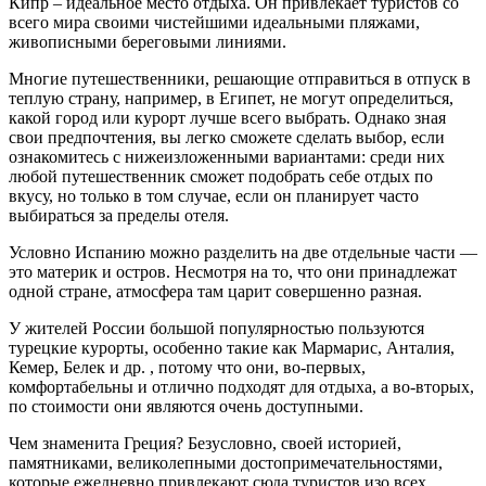
Кипр – идеальное место отдыха. Он привлекает туристов со
всего мира своими чистейшими идеальными пляжами,
живописными береговыми линиями.
Многие путешественники, решающие отправиться в отпуск в
теплую страну, например, в Египет, не могут определиться,
какой город или курорт лучше всего выбрать. Однако зная
свои предпочтения, вы легко сможете сделать выбор, если
ознакомитесь с нижеизложенными вариантами: среди них
любой путешественник сможет подобрать себе отдых по
вкусу, но только в том случае, если он планирует часто
выбираться за пределы отеля.
Условно Испанию можно разделить на две отдельные части —
это материк и остров. Несмотря на то, что они принадлежат
одной стране, атмосфера там царит совершенно разная.
У жителей России большой популярностью пользуются
турецкие курорты, особенно такие как Мармарис, Анталия,
Кемер, Белек и др. , потому что они, во-первых,
комфортабельны и отлично подходят для отдыха, а во-вторых,
по стоимости они являются очень доступными.
Чем знаменита Греция? Безусловно, своей историей,
памятниками, великолепными достопримечательностями,
которые ежедневно привлекают сюда туристов изо всех