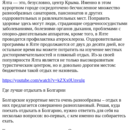
Ялта — это, безусловно, центр Крыма. Именно в этом
курортном городе сосредоточено бесчисленное множество
разнообразных санаториев, пансионатов и других
оздоровительных и развлекательных мест. Поправить
здоровье здесь могут люди, страдающие сердечнососудистыми
заболеваниями, болезнями органов дыхания, проблемами с
опорно-двигательным аппаратом, кроме того, в Ялте
проводится профилактика атеросклероза. Оздоровительные
программы в Ялте продолжаются от двух до десяти дней, все
остальное время вы можете потратить на изучение местных
достопримечательностей и пляжный отдых. Из-за своей
популярности Ялта является не только высокоразвитым
туристическим центром, но и довольно дорогим местом:
бюджетным такой отдых не назовешь.
https://youtube.com/watch?v=kZXx0Unvulg
Где лучше отдыхать в Болгарии
Болгарские курортные места очень разнообразны – отдых в
них предлагается совершенно разноплановый. Решая, куда
поехать отдыхать в Болгарию, нужно ответить для себя на
несколько вопросов: во-первых, с кем именно вы собираетесь
ехать.