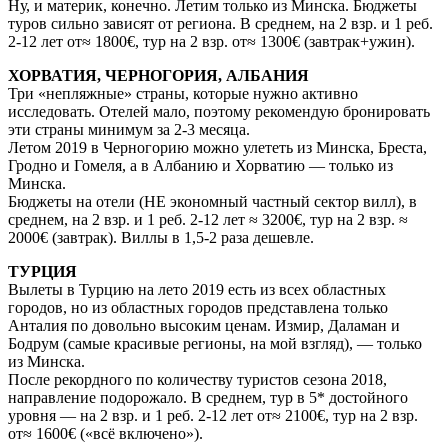
Ну, и материк, конечно. Летим только из Минска. Бюджеты
туров сильно зависят от региона. В среднем, на 2 взр. и 1 реб.
2-12 лет от≈ 1800€, тур на 2 взр. от≈ 1300€ (завтрак+ужин).
ХОРВАТИЯ, ЧЕРНОГОРИЯ, АЛБАНИЯ
Три «непляжные» страны, которые нужно активно
исследовать. Отелей мало, поэтому рекомендую бронировать
эти страны минимум за 2-3 месяца.
Летом 2019 в Черногорию можно улететь из Минска, Бреста,
Гродно и Гомеля, а в Албанию и Хорватию — только из
Минска.
Бюджеты на отели (НЕ экономный частный сектор вилл), в
среднем, на 2 взр. и 1 реб. 2-12 лет ≈ 3200€, тур на 2 взр. ≈
2000€ (завтрак). Виллы в 1,5-2 раза дешевле.
ТУРЦИЯ
Вылеты в Турцию на лето 2019 есть из всех областных
городов, но из областных городов представлена только
Анталия по довольно высоким ценам. Измир, Даламан и
Бодрум (самые красивые регионы, на мой взгляд), — только
из Минска.
После рекордного по количеству туристов сезона 2018,
направление подорожало. В среднем, тур в 5* достойного
уровня — на 2 взр. и 1 реб. 2-12 лет от≈ 2100€, тур на 2 взр.
от≈ 1600€ («всё включено»).