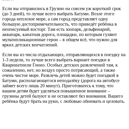
Если вы отправились в Грузию на совсем уж короткий срок
(до 3 дней), то лучше всего выбрать Батуми. Возле этого
города неплохое море, а сам город представляет одну
большую достопримечательность, что приведёт ребёнка в
неописуемый восторг. Там есть зоопарк, дельфинарий,
аквапарк, канатная дорога, площадки, по которым гуляют
мультипликационные герои – в общем всё, что нужно для
ярких детских впечатлений.
Если вы из числа отдыхающих, отправляющихся в поездку на
1-3 недели, то лучше всего выбрать вариант поездки в
Кварниатиили Гонио. Особых детских развлечений там, к
сожалению, нет, но воздух просто потрясающий, а также
очень чистое море. Развлечь детей можно будет поездкой в
Батуми, располагающегося неподалёку (дорога на автобусе
займет всего лишь 20 минут). Приготовьтесь к тому, что
вашим детям будет уделяться повышенное внимание –
грузины детей балуют и не оставляют без внимания. Вашего
ребёнка будут брать на руки, с любовью обнимать и целовать.