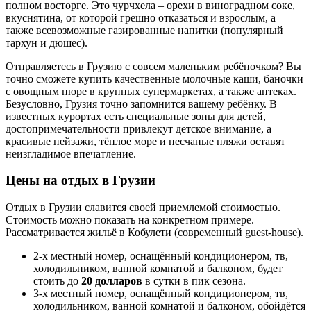
полном восторге. Это чурчхела – орехи в виноградном соке,
вкуснятина, от которой грешно отказаться и взрослым, а
также всевозможные газированные напитки (популярный
тархун и дюшес).
Отправляетесь в Грузию с совсем маленьким ребёночком? Вы
точно сможете купить качественные молочные каши, баночки
с овощным пюре в крупных супермаркетах, а также аптеках.
Безусловно, Грузия точно запомнится вашему ребёнку. В
известных курортах есть специальные зоны для детей,
достопримечательности привлекут детское внимание, а
красивые пейзажи, тёплое море и песчаные пляжи оставят
неизгладимое впечатление.
Цены на отдых в Грузии
Отдых в Грузии славится своей приемлемой стоимостью.
Стоимость можно показать на конкретном примере.
Рассматривается жильё в Кобулети (современный guest-house).
2-х местный номер, оснащённый кондиционером, тв,
холодильником, ванной комнатой и балконом, будет
стоить до
20 долларов
в сутки в пик сезона.
3-х местный номер, оснащённый кондиционером, тв,
холодильником, ванной комнатой и балконом, обойдётся