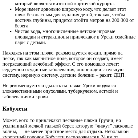
который является визитной карточкой курорта.
Море имеет довольно широкую косу, что делает этот
пляж безопасным для купания детей, так как, чтобы
достичь глубины, придется отойти метров на 200-300 от
берега.
Чистая вода, многочисленные детские игровые
площадки и аттракционы привлекают в Уреки семейные
пары с детьми.
Находясь на этом пляже, рекомендуется лежать прямо на
песке, так как магнитное поле, которое он создает, имеет
потрясающий лечебный эффект. С его помощью лечат:
сердечно-сосудистые заболевания, опорно-двигательную
систему, нервную систему, детские болезни – рахит, ДЦП.
Не рекомендуется отдыхать на пляже Уреки людям со
злокачественными опухолями, туберкулезом, астмой и
заболеваниями крови.
Кобулети
Может, кого-то привлекают песчаные пляжи Грузии, но
усыпанный мелкой галькой берег, которую “лижут” ласковые
волны, — не менее приятное место для отдыха. Небольшой
курортный городок Кобулети расположился в 24 км от