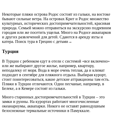
Некоторые пляжи острова Родос состоят из гальки, на востоке
бывают сильные ветра. На островах Крит и Родос множество
культурных, исторических достопримечательностей, красивая
природа. Семьей можно отправиться на экскурсию подревним
городам или же посетить ущелья. Много на Родосе аквапарков
и других развлечений для детей. Сдаются в аренду яхты и
катера. Поиск тура в Грецию с детьми→
Турция
В Турции с ребенком едут в отели с системой «все включено»
или же выбирают другое жилье, например, квартиру,
неподалеку от моря. Вода в море очень теплая, да и климат
подходит в сентябре для пляжного отдыха. Выбирая курорт,
стоит поинтересоваться, какие детские аттракционы там есть.
Пляжи в Турции отличаются. Одни песчаные, например, в
Белеке, а в Кемере состоят из гальки.
Много старинных достопримечательностей в Турции – это
замки и руины. На курортах работают многочисленные
океанариумы, аквапарки. Никого не оставят равнодушным
белоснежные термальные источники в Памуккале.