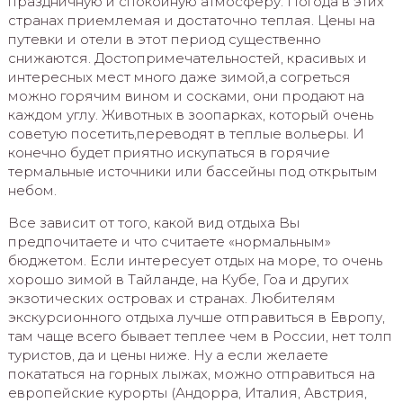
праздничную и спокойную атмосферу. Погода в этих
странах приемлемая и достаточно теплая. Цены на
путевки и отели в этот период существенно
снижаются. Достопримечательностей, красивых и
интересных мест много даже зимой,а согреться
можно горячим вином и сосками, они продают на
каждом углу. Животных в зоопарках, который очень
советую посетить,переводят в теплые вольеры. И
конечно будет приятно искупаться в горячие
термальные источники или бассейны под открытым
небом.
Все зависит от того, какой вид отдыха Вы
предпочитаете и что считаете «нормальным»
бюджетом. Если интересует отдых на море, то очень
хорошо зимой в Тайланде, на Кубе, Гоа и других
экзотических островах и странах. Любителям
экскурсионного отдыха лучше отправиться в Европу,
там чаще всего бывает теплее чем в России, нет толп
туристов, да и цены ниже. Ну а если желаете
покататься на горных лыжах, можно отправиться на
европейские курорты (Андорра, Италия, Австрия,