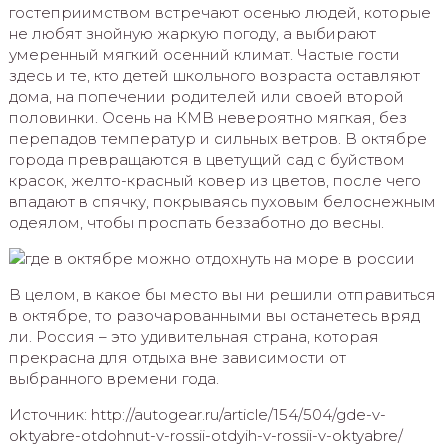
гостеприимством встречают осенью людей, которые
не любят знойную жаркую погоду, а выбирают
умеренный мягкий осенний климат. Частые гости
здесь и те, кто детей школьного возраста оставляют
дома, на попечении родителей или своей второй
половинки. Осень на КМВ невероятно мягкая, без
перепадов температур и сильных ветров. В октябре
города превращаются в цветущий сад с буйством
красок, желто-красный ковер из цветов, после чего
впадают в спячку, покрываясь пуховым белоснежным
одеялом, чтобы проспать беззаботно до весны.
В целом, в какое бы место вы ни решили отправиться
в октябре, то разочарованными вы останетесь вряд
ли. Россия – это удивительная страна, которая
прекрасна для отдыха вне зависимости от
выбранного времени года.
Источник: http://autogear.ru/article/154/504/gde-v-
oktyabre-otdohnut-v-rossii-otdyih-v-rossii-v-oktyabre/