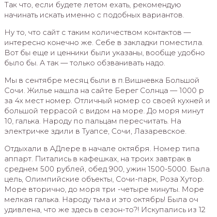
Так что, если будете летом ехать, рекомендую
начинать искать именно с подобных вариантов.
Ну то, что сайт с таким количеством контактов —
интересно конечно же. Себе в закладки поместила.
Вот бы еще и ценники были указаны, вообще удобно
было бы. А так — только обзванивать надо.
Мы в сентябре месяц были в п.Вишневка Большой
Сочи. Жилье нашла на сайте Берег Солнца — 1000 р
за 4х мест номер. Отличный номер со своей кухней и
большой террасой с видом на море. До моря минут
10, галька. Народу по пальцам пересчитать. На
электричке здили в Туапсе, Сочи, Лазаревское.
Отдыхали в АДлере в начале октября. Номер типа
аппарт. Питались в кафешках, на троих завтрак в
среднем 500 рублей, обед 900, ужин 1500-5000. Была
цель, Олимпийские объекты, Сочи-парк, Роза Хутор.
Море вторично, до моря три -четыре минуты. Море
мелкая галька. Народу тьма и это октябрь! Была оч
удивлена, что же здесь в сезон-то?! Искупались из 12