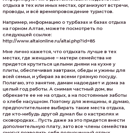
отдыха в тех или иных местах, организуют встречи,
проводы, и всё времяпровождение туристов.
Например, информацию о турбазах и базах отдыха
на горном Алтае, можете посмотреть по
следующей ссылке:
http://www.altaionline.ru/altai.php?id=85
Мне лично кажется, что отдыхать лучше в тех
местах, где женщине – матери семейства не
придется крутиться целыми днями на кухне у
плиты, обеспечивая завтраки, обеды и ужины для
всей семьи, и убирая за всеми грязную посуду.
Полагаю, это занятие, дамам надоедает и дома за
целый год работы. А снимая частный дом, вы
обрекаете ее не на отдых, а на постоянные заботы
о хлебе насущном. Поэтому для женщины, я думаю,
предпочтительнее выбирать такие места отдыха,
где кто-нибудь другой думал бы о кастрюлях и
сковородках… Пусть даже за это придется внести
дополнительную плату, зато все члены семейства
смогут позволить себе полноценный отдых.