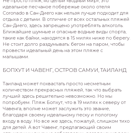
Не просто пляж, но целый «водный мир», это
идеальное песчаное побережье около отеля
Coronado в Сан-Диего как нельзя лучше подходит для
отдыха с детьми. В отличие от всех остальных пляжей
Сан-Диего, здесь запрещено употреблять алкоголь.
Ближайшие шумные и опасные водные виды спорта,
такие как байки, находятся в 15 милях ниже по берегу.
Не стоит долго раздумывать: бегом на паром, чтобы
провести идеальный день на этом пляже с
малышами.
БОПХУТ И ЧАВЕНГ, ОСТРОВ САМУИ, ТАИЛАНД
Таиланд может похвастать просто несметным
количеством прекрасных пляжей, так что выбрать
лучший здесь решительно невозможно. Но мы
попробуем. Пляж Бопхут, что в 19 милях к северу от
Чавенга, вполне может заслужить это звание,
благодаря своему идеальному песку и пологому
входу в воду. Но все же здесь, пожалуй, слишком тихо
для детей. А вот Чавенг, предлагающий своим