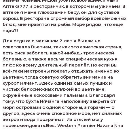
замечательный. Рядом уже полюбившееся нами
Аптека777 и ресторанчик, в котором мы ужинаем. В
аптеке я маме глюкозамин беру, он для суставов
хорош. В ресторане огромный выбор всевозможных
блюд, мне нравятся из рыбы. Море рядом, что еще
надо?!
Для отдыха с малышом 2 лет я бы вам не
советовала Вьетнам, так как это азиатская страна,
есть риск заболеть какой-нибудь тропической
болезнью, а также весьма специфическая кухня,
плюс ко всему длительный перелёт. Но если Вы
всё-таки настроены поехать отдыхать именно во
Вьетнам, тогда советую обратить внимание на
курорт Нячанг. Здесь одни из самых лучших и
чистых белоснежных пляжей во Вьетнаме,
окружённые кокосовыми пальмами. Благодаря
тому, что бухта Нячанга наполовину закрыта от
моря островами с одной стороны, а горами — с
другой, здесь очень спокойное море, нет сильных
ветров и вода прозрачная. Из отелей могу
порекомендовать:Best Western Premier Havana Nha