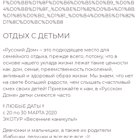
F%D0%BB%D1%8F%D0%B6%D0%B5%D0%B9_%D0%B
4%D0%BB%D1%8F_%D0%BE%D1%82%D0%B4%D1%8B
%D1%85%D0%B0_%D1%81_%D0%B4%D0%B5%D1%82%
D1%8C%D0%BC%D0%B8
ОТДЫХ С ДЕТЬМИ
«Русский Дом» – это подходящее место для
семейного отдыха, прежде всего, потому, что в
основе нашего уклада жизни лежат такие ценности
как: дом, семья, преемственность поколений,
активный и здоровый образ жизни. Мы знаем, что нет
на свете большей радости, чем слышать счастливый
смех своих детей! Приезжайте к нам, в «Русском
Доме» детки смеются часто.
!! ЛЮБЫЕ ДАТЫ !!
с 20 по 30 МАРТА 2020
ЭКОТУР «Весенние каникулы!»
Девчонки и мальчишки, а также их родители
(бабушки, дедушки и все-все-все :-)!