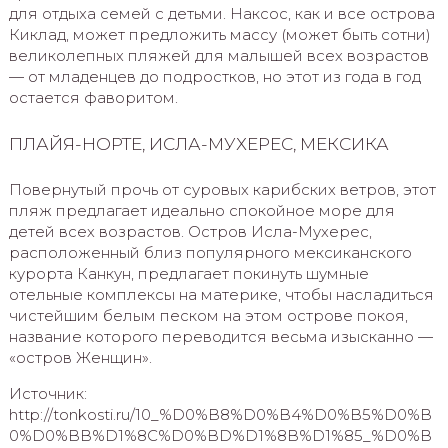
для отдыха семей с детьми. Наксос, как и все острова
Киклад, может предложить массу (может быть сотни)
великолепных пляжей для малышей всех возрастов
— от младенцев до подростков, но этот из года в год
остается фаворитом.
ПЛАЙЯ-НОРТЕ, ИСЛА-МУХЕРЕС, МЕКСИКА
Повернутый прочь от суровых карибских ветров, этот
пляж предлагает идеально спокойное море для
детей всех возрастов. Остров Исла-Мухерес,
расположенный близ популярного мексиканского
курорта Канкун, предлагает покинуть шумные
отельные комплексы на материке, чтобы насладиться
чистейшим белым песком на этом острове покоя,
название которого переводится весьма изысканно —
«остров Женщин».
Источник:
http://tonkosti.ru/10_%D0%B8%D0%B4%D0%B5%D0%B
0%D0%BB%D1%8C%D0%BD%D1%8B%D1%85_%D0%B