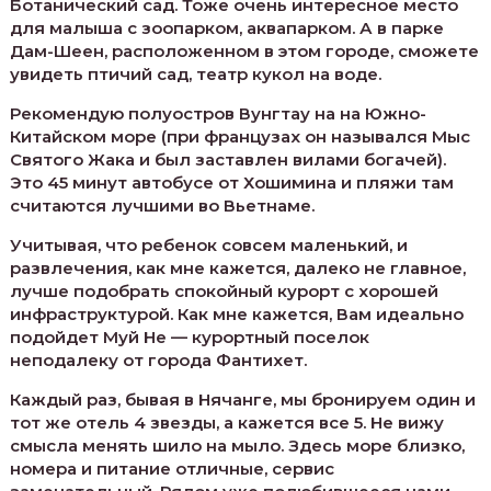
Ботанический сад. Тоже очень интересное место
для малыша с зоопарком, аквапарком. А в парке
Дам-Шеен, расположенном в этом городе, сможете
увидеть птичий сад, театр кукол на воде.
Рекомендую полуостров Вунгтау на на Южно-
Китайском море (при французах он назывался Мыс
Святого Жака и был заставлен вилами богачей).
Это 45 минут автобусе от Хошимина и пляжи там
считаются лучшими во Вьетнаме.
Учитывая, что ребенок совсем маленький, и
развлечения, как мне кажется, далеко не главное,
лучше подобрать спокойный курорт с хорошей
инфраструктурой. Как мне кажется, Вам идеально
подойдет Муй Не — курортный поселок
неподалеку от города Фантихет.
Каждый раз, бывая в Нячанге, мы бронируем один и
тот же отель 4 звезды, а кажется все 5. Не вижу
смысла менять шило на мыло. Здесь море близко,
номера и питание отличные, сервис