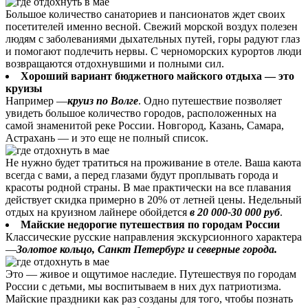
Большое количество санаториев и пансионатов ждет своих
посетителей именно весной. Свежий морской воздух полезен
людям с заболеваниями дыхательных путей, горы радуют глаз
и помогают подлечить нервы. С черноморских курортов люди
возвращаются отдохнувшими и полными сил.
Хороший вариант бюджетного майского отдыха — это
круизы
Например —
круиз по Волге
. Одно путешествие позволяет
увидеть большое количество городов, расположенных на
самой знаменитой реке России. Новгород, Казань, Самара,
Астрахань — и это еще не полный список.
Не нужно будет тратиться на проживание в отеле. Ваша каюта
всегда с вами, а перед глазами будут проплывать города и
красоты родной страны. В мае практически на все плавания
действует скидка примерно в 20% от летней цены. Недельный
отдых на круизном лайнере обойдется
в 20 000-30 000 руб
.
Майские недорогие путешествия по городам России
Классические русские направления экскурсионного характера
—
Золотое кольцо, Санкт Петербург и северные города.
Это — живое и ощутимое наследие. Путешествуя по городам
России с детьми, мы воспитываем в них дух патриотизма.
Майские праздники как раз созданы для того, чтобы познать