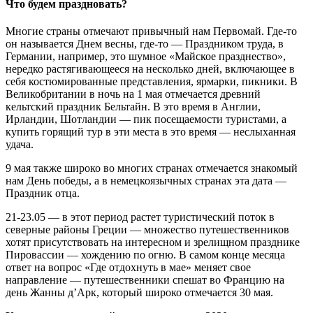
Что будем праздновать?
Многие страны отмечают привычный нам Первомай. Где-то
он называется Днем весны, где-то — Праздником труда, в
Германии, например, это шумное «Майское празднество»,
нередко растягивающееся на несколько дней, включающее в
себя костюмированные представления, ярмарки, пикники. В
Великобритании в ночь на 1 мая отмечается древний
кельтский праздник Бельтайн. В это время в Англии,
Ирландии, Шотландии — пик посещаемости туристами, а
купить горящий тур в эти места в это время — неслыханная
удача.
9 мая также широко во многих странах отмечается знакомый
нам День победы, а в немецкоязычных странах эта дата —
Праздник отца.
21-23.05 — в этот период растет туристический поток в
северные районы Греции — множество путешественников
хотят присутствовать на интересном и зрелищном празднике
Пировассии — хождению по огню. В самом конце месяца
ответ на вопрос «Где отдохнуть в мае» меняет свое
направление — путешественники спешат во Францию на
день Жанны д’Арк, который широко отмечается 30 мая.