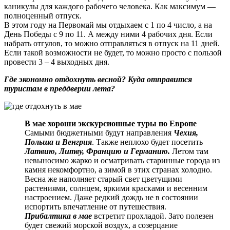
каникулы для каждого рабочего человека. Как максимум —
полноценный отпуск.
В этом году на Первомай мы отдыхаем с 1 по 4 число, а на
День Победы с 9 по 11. А между ними 4 рабочих дня. Если
набрать отгулов, то можно отправляться в отпуск на 11 дней.
Если такой возможности не будет, то можно просто с пользой
провести 3 – 4 выходных дня.
Где экономно отдохнуть весной? Куда отправится
туристам в преддверии лета?
В мае хороши экскурсионные туры по Европе
Самыми бюджетными будут направления
Чехия,
Польша и Венгрия
. Также неплохо будет посетить
Латвию, Литву, Францию и Германию.
Летом там
невыносимо жарко и осматривать старинные города из
камня некомфортно, а зимой в этих странах холодно.
Весна же наполняет старый свет цветущими
растениями, солнцем, яркими красками и весенним
настроением. Даже редкий дождь не в состоянии
испортить впечатление от путешествия.
Прибалтика в мае
встретит прохладой. Зато полезен
будет свежий морской воздух, а созерцание