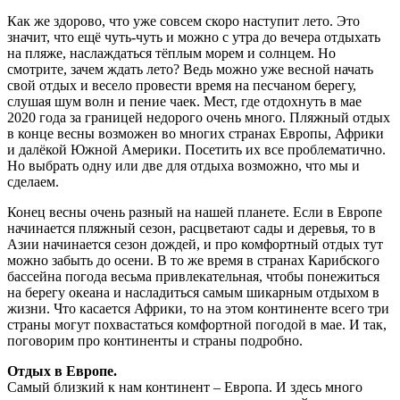
Как же здорово, что уже совсем скоро наступит лето. Это
значит, что ещё чуть-чуть и можно с утра до вечера отдыхать
на пляже, наслаждаться тёплым морем и солнцем. Но
смотрите, зачем ждать лето? Ведь можно уже весной начать
свой отдых и весело провести время на песчаном берегу,
слушая шум волн и пение чаек. Мест, где отдохнуть в мае
2020 года за границей недорого очень много. Пляжный отдых
в конце весны возможен во многих странах Европы, Африки
и далёкой Южной Америки. Посетить их все проблематично.
Но выбрать одну или две для отдыха возможно, что мы и
сделаем.
Конец весны очень разный на нашей планете. Если в Европе
начинается пляжный сезон, расцветают сады и деревья, то в
Азии начинается сезон дождей, и про комфортный отдых тут
можно забыть до осени. В то же время в странах Карибского
бассейна погода весьма привлекательная, чтобы понежиться
на берегу океана и насладиться самым шикарным отдыхом в
жизни. Что касается Африки, то на этом континенте всего три
страны могут похвастаться комфортной погодой в мае. И так,
поговорим про континенты и страны подробно.
Отдых в Европе.
Самый близкий к нам континент – Европа. И здесь много