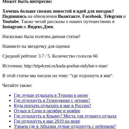
Может быть интересно:
Хочешь больше свежих новостей и идей для поездок?
Подпишись
на обновления
Вконтакте
,
Facebook
,
Telegram
и
Youtube
. Также читай рассказы о наших путешествиях в
Instagram
и
Яндекс.Дзен
.
Насколько была полезна данная статья?
Нажмите на звездочку для оценки
Средний рейтинг 3.7 / 5. Количество голосов 66
Источник: http://trip4cent.ru/kuda-poehat-otdyhat-v-mae/
В этой статье мы писали на тему: "где отдохнуть в мае".
Читайте также:
Где лучше отдыхать в Турции в июне
Где отдохнуть в Геленджике с детьми?
Куда поехать отдыхать в мае в России?
Отдых в Сочи в октябре и ноябре
Где отдохнуть в Крыму? Места для лучшего отдыха
Где отдохнуть в мае 2019 на море
Узнаем где в Абхазии лучше отдохнуть с ребенком?