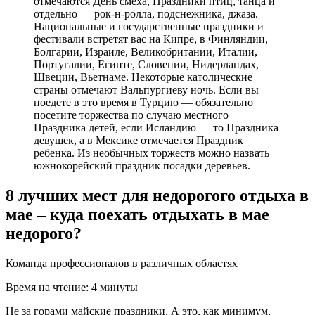
отмечаются День смеха, Праздники птиц, танца и
отдельно — рок-н-ролла, подснежника, джаза.
Национальные и государственные праздники и
фестивали встретят вас на Кипре, в Финляндии,
Болгарии, Израиле, Великобритании, Италии,
Португалии, Египте, Словении, Нидерландах,
Швеции, Вьетнаме. Некоторые католические
страны отмечают Вальпургиеву ночь. Если вы
поедете в это время в Турцию — обязательно
посетите торжества по случаю местного
Праздника детей, если Исландию — то Праздника
девушек, а в Мексике отмечается Праздник
ребенка. Из необычных торжеств можно назвать
южнокорейский праздник посадки деревьев.
8 лучших мест для недорогого отдыха в
мае – куда поехать отдыхать в мае
недорого?
Команда профессионалов в различных областях
Время на чтение: 4 минуты
Не за горами майские праздники. А это, как минимум,