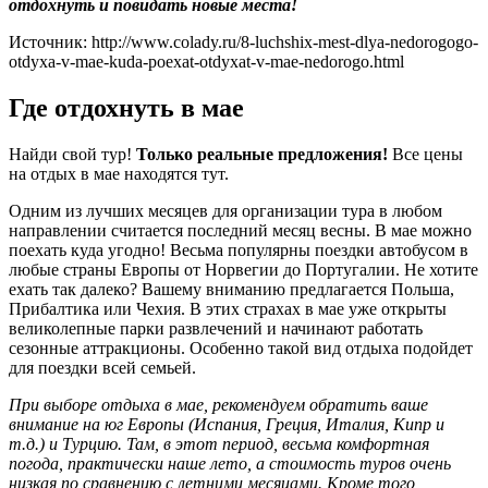
отдохнуть и повидать новые места!
Источник: http://www.colady.ru/8-luchshix-mest-dlya-nedorogogo-
otdyxa-v-mae-kuda-poexat-otdyxat-v-mae-nedorogo.html
Где отдохнуть в мае
Найди свой тур!
Только реальные предложения!
Все цены
на отдых в мае находятся тут.
Одним из лучших месяцев для организации тура в любом
направлении считается последний месяц весны. В мае можно
поехать куда угодно! Весьма популярны поездки автобусом в
любые страны Европы от Норвегии до Португалии. Не хотите
ехать так далеко? Вашему вниманию предлагается Польша,
Прибалтика или Чехия. В этих страхах в мае уже открыты
великолепные парки развлечений и начинают работать
сезонные аттракционы. Особенно такой вид отдыха подойдет
для поездки всей семьей.
При выборе отдыха в мае, рекомендуем обратить ваше
внимание на юг Европы (Испания, Греция, Италия, Кипр и
т.д.) и Турцию. Там, в этот период, весьма комфортная
погода, практически наше лето, а стоимость туров очень
низкая по сравнению с летними месяцами. Кроме того