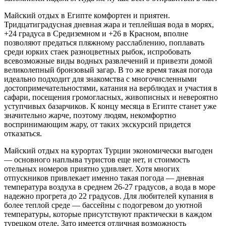
Майский отдых в Египте комфортен и приятен.
Тридцатиградусная дневная жара и теплейшая вода в морях,
+24 градуса в Средиземном и +26 в Красном, вполне
позволяют предаться пляжному расслаблению, поплавать
среди юрких стаек разноцветных рыбок, испробовать
всевозможные виды водных развлечений и привезти домой
великолепный бронзовый загар. В то же время такая погода
идеально подходит для знакомства с многочисленными
достопримечательностями, катания на верблюдах и участия в
сафари, посещения громогласных, живописных и невероятно
уступчивых базарчиков. К концу месяца в Египте станет уже
значительно жарче, поэтому людям, некомфортно
воспринимающим жару, от таких экскурсий придется
отказаться.
Майский отдых на курортах Турции экономически выгоден
— основного наплыва туристов еще нет, и стоимость
отельных номеров приятно удивляет. Хотя многих
отпускников привлекает именно такая погода — дневная
температура воздуха в среднем 26-27 градусов, а вода в море
надежно прогрета до 22 градусов. Для любителей купания в
более теплой среде — бассейны с подогревом до уютной
температуры, которые присутствуют практически в каждом
турецком отеле. Зато имеется отличная возможность