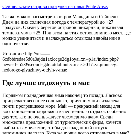
Сейшельские острова прогулка на пляж Petite Anse.
Также можно рассмотреть остров Мальдивы и Сейшелы.
Днём на них солнечная погода с температурой до +27
градусов. Океан у берегов островов шикарный, показывая
температуру в +25. При этом на этих островах много мест, где
можно уединиться и наслаждаться отдыхом вдвоём или в
одиночестве.
Источник: http://xn——
6cdbbiredae5d0a0ajdn1axlccge2dg1oyai.xn--p1ai/index.php?
newsid=553&seourl=gde-otdohnut-v-mae-2017-za-granicey-
nedorogo-plyazhnyy-otdyh-v-mae
Где лучше отдохнуть в мае
Порядком поднадоевшая зима наконец-то позади. Ласково
пригревает весеннее солнышко, приятно манит издалека
почти прогревшееся море. Май — прекрасный месяц для
восстановления здоровья и качественного отдыха, особенно
для тех, кто не очень жалует чрезмерную жару. Среди
множества предложений от туристических фирм, хочется
выбрать самое-самое, чтобы долгожданный отпуск
запомнился надолго. Куда же лучше всего отправиться в мае?