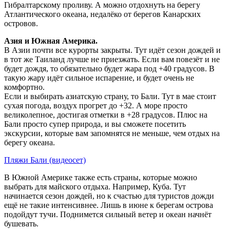
Гибралтарскому проливу. А можно отдохнуть на берегу
Атлантического океана, недалёко от берегов Канарских
островов.
Азия и Южная Америка.
В Азии почти все курорты закрыты. Тут идёт сезон дождей и
в тот же Таиланд лучше не приезжать. Если вам повезёт и не
будет дождя, то обязательно будет жара под +40 градусов. В
такую жару идёт сильное испарение, и будет очень не
комфортно.
Если и выбирать азиатскую страну, то Бали. Тут в мае стоит
сухая погода, воздух прогрет до +32. А море просто
великолепное, достигая отметки в +28 градусов. Плюс на
Бали просто супер природа, и вы сможете посетить
экскурсии, которые вам запомнятся не меньше, чем отдых на
берегу океана.
Пляжи Бали (видеосет)
В Южной Америке также есть страны, которые можно
выбрать для майского отдыха. Например, Куба. Тут
начинается сезон дождей, но к счастью для туристов дожди
ещё не такие интенсивнее. Лишь в июне к берегам острова
подойдут тучи. Поднимется сильный ветер и океан начнёт
бушевать.