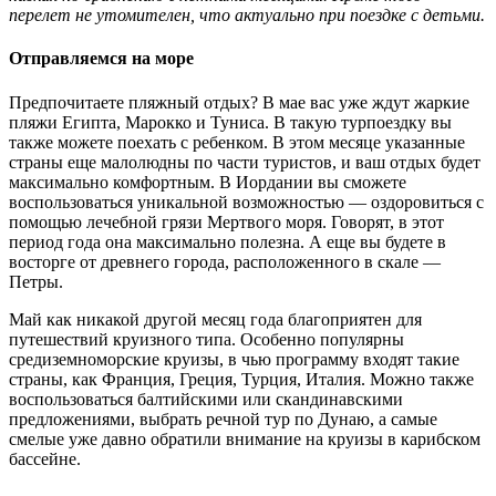
перелет не утомителен, что актуально при поездке с детьми.
Отправляемся на море
Предпочитаете пляжный отдых? В мае вас уже ждут жаркие
пляжи Египта, Марокко и Туниса. В такую турпоездку вы
также можете поехать с ребенком. В этом месяце указанные
страны еще малолюдны по части туристов, и ваш отдых будет
максимально комфортным. В Иордании вы сможете
воспользоваться уникальной возможностью — оздоровиться с
помощью лечебной грязи Мертвого моря. Говорят, в этот
период года она максимально полезна. А еще вы будете в
восторге от древнего города, расположенного в скале —
Петры.
Май как никакой другой месяц года благоприятен для
путешествий круизного типа. Особенно популярны
средиземноморские круизы, в чью программу входят такие
страны, как Франция, Греция, Турция, Италия. Можно также
воспользоваться балтийскими или скандинавскими
предложениями, выбрать речной тур по Дунаю, а самые
смелые уже давно обратили внимание на круизы в карибском
бассейне.