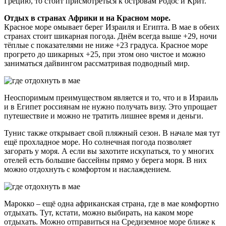
Грецию, то стоит присмотреться к островам Родос и Крит.
Отдых в странах Африки и на Красном море.
Красное море омывает берег Израиля и Египта. В мае в обеих
странах стоит шикарная погода. Днём всегда выше +29, ночи
тёплые с показателями не ниже +23 градуса. Красное море
прогрето до шикарных +25, при этом оно чистое и можно
заниматься дайвингом рассматривая подводный мир.
Неоспоримым преимуществом является и то, что и в Израиль
и в Египет россиянам не нужно получать визу. Это упрощает
путешествие и можно не тратить лишнее время и деньги.
Тунис также открывает свой пляжный сезон. В начале мая тут
ещё прохладное море. Но солнечная погода позволяет
загорать у моря. А если вы захотите искупаться, то у многих
отелей есть большие бассейны прямо у берега моря. В них
можно отдохнуть с комфортом и наслаждением.
Марокко – ещё одна африканская страна, где в мае комфортно
отдыхать. Тут, кстати, можно выбирать, на каком море
отдыхать. Можно отправиться на Средиземное море ближе к