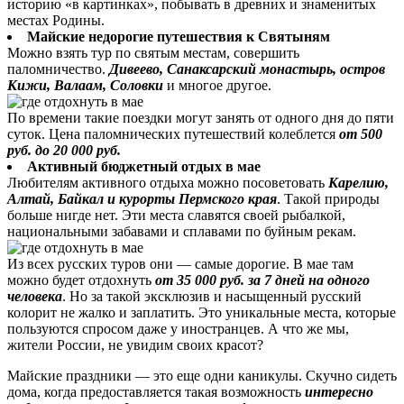
историю «в картинках», побывать в древних и знаменитых
местах Родины.
Майские недорогие путешествия к Святыням
Можно взять тур по святым местам, совершить
паломничество.
Дивеево, Санаксарский монастырь, остров
Кижи, Валаам, Соловки
и многое другое.
По времени такие поездки могут занять от одного дня до пяти
суток. Цена паломнических путешествий колеблется
от 500
руб. до 20 000 руб.
Активный бюджетный отдых в мае
Любителям активного отдыха можно посоветовать
Карелию,
Алтай, Байкал и курорты Пермского края
. Такой природы
больше нигде нет. Эти места славятся своей рыбалкой,
национальными забавами и сплавами по буйным рекам.
Из всех русских туров они — самые дорогие. В мае там
можно будет отдохнуть
от 35 000 руб. за 7 дней на одного
человека
. Но за такой эксклюзив и насыщенный русский
колорит не жалко и заплатить. Это уникальные места, которые
пользуются спросом даже у иностранцев. А что же мы,
жители России, не увидим своих красот?
Майские праздники — это еще одни каникулы. Скучно сидеть
дома, когда предоставляется такая возможность
интересно