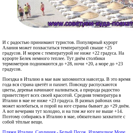
И с радостью принимают туристов. Популярный курорт
Алания может похвастаться температурой свыше +25
градусов. И морем с температурой не ниже +22 градуса. На
курорте Белек немного теплее. Тут днём столбики
термометров поднимаются до +28, ночи +20, а море до +23
градусов.
Поездка в Италию в мае вам запомнится навсегда. В это время
года вся страна цветёт и пахнет. Повсюду распускаются
цветы, деревья начинают наливаться, а природа радостно
приветствует всех своей красотой. Средняя температура в
Италии в мае не ниже +23 градуса. В разных районах она
может колебаться, и порой на юге страны бывает до +29 днём.
А вот вечерами тут холодно, и на том же юге не выше +14.
Поэтому собираясь в Италию в мае, обязательно захватите с
собой тёплые вещи.
Пляжи Италии. Сардиния - Белый Песок, Изумрудное Море.