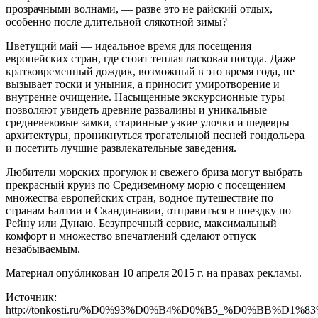
прозрачными волнами, — разве это не райский отдых,
особенно после длительной слякотной зимы?
Цветущий май — идеальное время для посещения
европейских стран, где стоит теплая ласковая погода. Даже
кратковременный дождик, возможный в это время года, не
вызывает тоски и уныния, а приносит умиротворение и
внутренне очищение. Насыщенные экскурсионные туры
позволяют увидеть древние развалины и уникальные
средневековые замки, старинные узкие улочки и шедевры
архитектуры, проникнуться трогательной песней гондольера
и посетить лучшие развлекательные заведения.
Любители морских прогулок и свежего бриза могут выбрать
прекрасный круиз по Средиземному морю с посещением
множества европейских стран, водное путешествие по
странам Балтии и Скандинавии, отправиться в поездку по
Рейну или Дунаю. Безупречный сервис, максимальный
комфорт и множество впечатлений сделают отпуск
незабываемым.
Материал опубликован 10 апреля 2015 г. на правах рекламы.
Источник:
http://tonkosti.ru/%D0%93%D0%B4%D0%B5_%D0%B