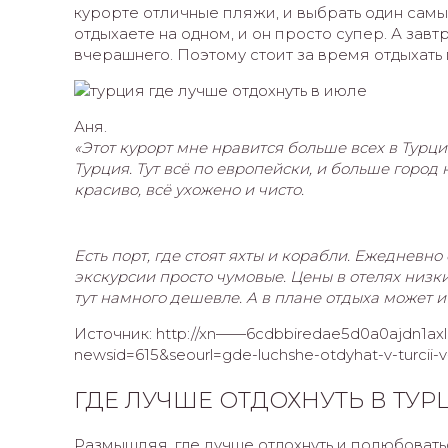
курорте отличные пляжи, и выбрать один самы
отдыхаете на одном, и он просто супер. А завт
вчерашнего. Поэтому стоит за время отдыхать 
Аня.
«Этот курорт мне нравится больше всех в Турци
Турция. Тут всё по европейски, и больше город
красиво, всё ухожено и чисто.
Есть порт, где стоят яхты и корабли. Ежедневн
экскурсии просто чумовые. Цены в отелях низки
тут намного дешевле. А в плане отдыха может и
Источник: http://xn——6cdbbiredae5d0a0ajdn1axlc
newsid=615&seourl=gde-luchshe-otdyhat-v-turcii-v
ГДЕ ЛУЧШЕ ОТДОХНУТЬ В ТУ
Размышляя, где лучше отдохнуть и полюбоватьс