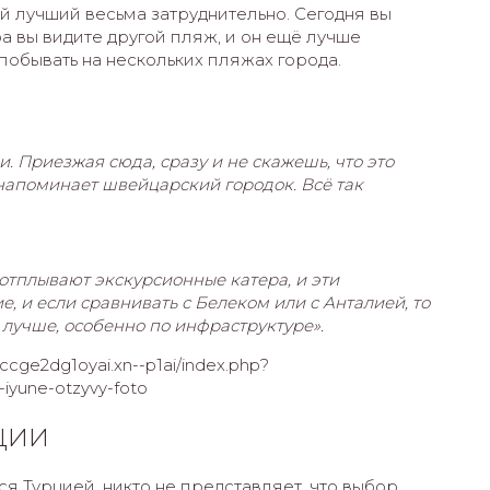
й лучший весьма затруднительно. Сегодня вы
ра вы видите другой пляж, и он ещё лучше
побывать на нескольких пляжах города.
и. Приезжая сюда, сразу и не скажешь, что это
 напоминает швейцарский городок. Всё так
о отплывают экскурсионные катера, и эти
е, и если сравнивать с Белеком или с Анталией, то
 лучше, особенно по инфраструктуре».
cge2dg1oyai.xn--p1ai/index.php?
-iyune-otzyvy-foto
РЦИИ
я Турцией, никто не представляет, что выбор