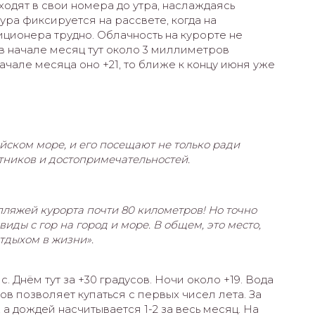
уходят в свои номера до утра, наслаждаясь
ура фиксируется на рассвете, когда на
диционера трудно. Облачность на курорте не
 в начале месяц тут около 3 миллиметров
ачале месяца оно +21, то ближе к концу июня уже
йском море, и его посещают не только ради
тников и достопримечательностей.
 пляжей курорта почти 80 километров! Но точно
иды с гор на город и море. В общем, это место,
отдыхом в жизни».
 Днём тут за +30 градусов. Ночи около +19. Вода
ров позволяет купаться с первых чисел лета. За
а дождей насчитывается 1-2 за весь месяц. На