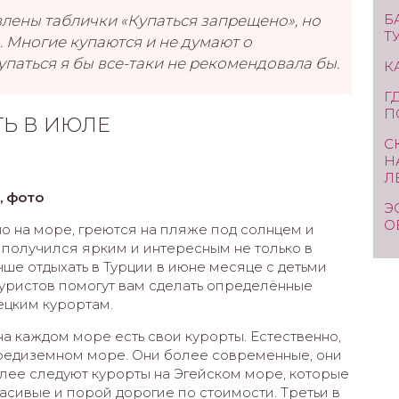
Б
овлены таблички «Купаться запрещено», но
Т
з. Многие купаются и не думают о
купаться я бы все-таки не рекомендовала бы.
К
Г
П
ТЬ В ИЮЛЕ
С
Н
Л
, фото
Э
О
о на море, греются на пляже под солнцем и
х получился ярким и интересным не только в
учше отдыхать в Турции в июне месяце с детьми
 туристов помогут вам сделать определённые
ецким курортам.
на каждом море есть свои курорты. Естественно,
редиземном море. Они более современные, они
алее следуют курорты на Эгейском море, которые
асивые и порой дорогие по стоимости. Третьи в