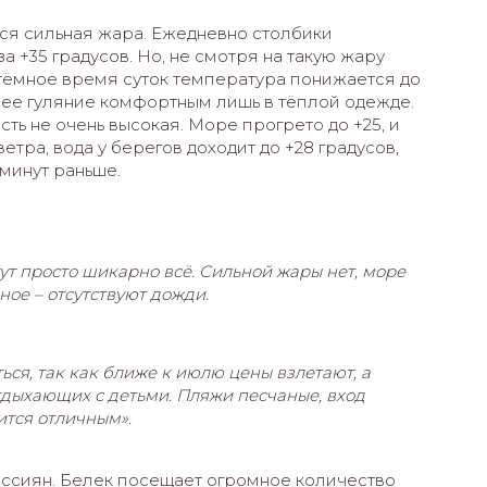
тся сильная жара. Ежедневно столбики
а +35 градусов. Но, не смотря на такую жару
В тёмное время суток температура понижается до
рнее гуляние комфортным лишь в тёплой одежде.
сть не очень высокая. Море прогрето до +25, и
ветра, вода у берегов доходит до +28 градусов,
 минут раньше.
тут просто шикарно всё. Сильной жары нет, море
ное – отсутствуют дожди.
ься, так как ближе к июлю цены взлетают, а
тдыхающих с детьми. Пляжи песчаные, вход
ится отличным».
оссиян. Белек посещает огромное количество