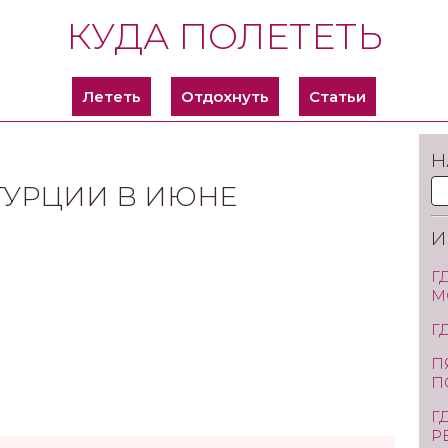
КУДА ПОЛЕТЕТЬ
Лететь
Отдохнуть
Статьи
Н
 ТУРЦИИ В ИЮНЕ
И
Г
М
Г
П
П
Г
Р