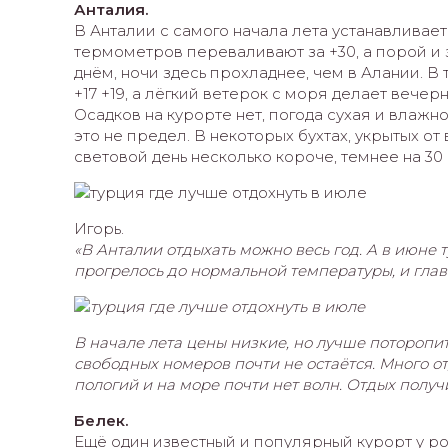
Анталия.
В Анталии с самого начала лета устанавливае
термометров переваливают за +30, а порой и з
днём, ночи здесь прохладнее, чем в Алании. 
+17 +19, а лёгкий ветерок с моря делает вече
Осадков на курорте нет, погода сухая и влажно
это не предел. В некоторых бухтах, укрытых от 
световой день несколько короче, темнее на 30
Игорь.
«В Анталии отдыхать можно весь год. А в июне 
прогрелось до нормальной температуры, и глав
В начале лета цены низкие, но лучше поторопит
свободных номеров почти не остаётся. Много о
пологий и на море почти нет волн. Отдых получ
Белек.
Ещё один известный и популярный курорт у р