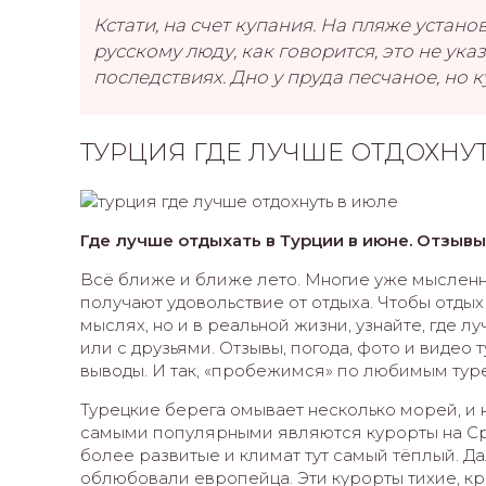
Кстати, на счет купания. На пляже устан
русскому люду, как говорится, это не ука
последствиях. Дно у пруда песчаное, но 
ТУРЦИЯ ГДЕ ЛУЧШЕ ОТДОХНУ
Где лучше отдыхать в Турции в июне. Отзывы
Всё ближе и ближе лето. Многие уже мысленн
получают удовольствие от отдыха. Чтобы отды
мыслях, но и в реальной жизни, узнайте, где л
или с друзьями. Отзывы, погода, фото и видео
выводы. И так, «пробежимся» по любимым тур
Турецкие берега омывает несколько морей, и 
самыми популярными являются курорты на С
более развитые и климат тут самый тёплый. Д
облюбовали европейца. Эти курорты тихие, кр