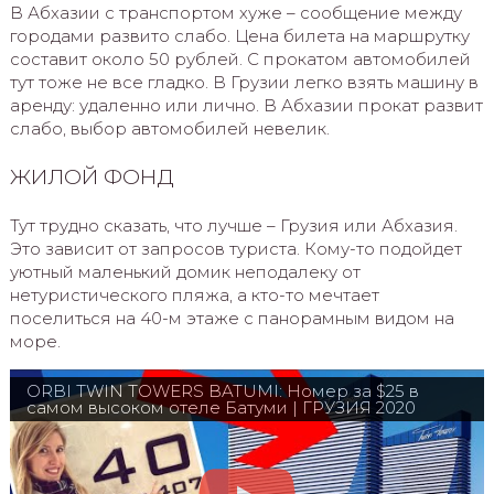
В Абхазии с транспортом хуже – сообщение между
городами развито слабо. Цена билета на маршрутку
составит около 50 рублей. С прокатом автомобилей
тут тоже не все гладко. В Грузии легко взять машину в
аренду: удаленно или лично. В Абхазии прокат развит
слабо, выбор автомобилей невелик.
ЖИЛОЙ ФОНД
Тут трудно сказать, что лучше – Грузия или Абхазия.
Это зависит от запросов туриста. Кому-то подойдет
уютный маленький домик неподалеку от
нетуристического пляжа, а кто-то мечтает
поселиться на 40-м этаже с панорамным видом на
море.
ORBI TWIN TOWERS BATUMI: Номер за $25 в
самом высоком отеле Батуми | ГРУЗИЯ 2020