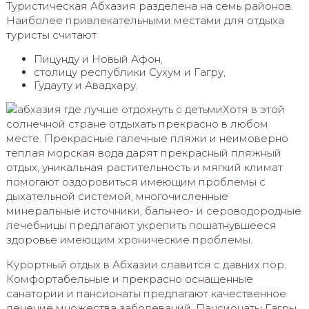
Туристическая Абхазия разделена на семь районов.
Наиболее привлекательными местами для отдыха
туристы считают
Пицунду и Новый Афон,
столицу республики Сухум и Гагру,
Гудауту и Авадхару.
Хотя в этой
солнечной стране отдыхать прекрасно в любом
месте. Прекрасные галечные пляжи и неимоверно
теплая морская вода дарят прекрасный пляжный
отдых, уникальная растительность и мягкий климат
помогают оздоровиться имеющим проблемы с
дыхательной системой, многочисленные
минеральные источники, бальнео- и сероводородные
лечебницы предлагают укрепить пошатнувшееся
здоровье имеющим хронические проблемы.
Курортный отдых в Абхазии славится с давних пор.
Комфортабельные и прекрасно оснащенные
санатории и пансионаты предлагают качественное
лечение множества заболеваний. Пансионаты Гагры,