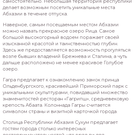
самостоятельно. Небольшая территория республики
делает возможным посетить уникальные места
Абхазии в течение отпуска.
Наверное, самым посещаемым местом Абхазии
можно назвать прекрасное озеро Рица. Самое
большой высокогорный водоем поражает своей
изысканной красотой и таинственностью глубин.
Здесь же предоставляется возможность прогуляться
возле бывших владений Брежнева и Сталина, а чуть
дальше расположено не менее красивое Голубое
озеро.
Гагра предлагает к ознакомлению замок принца
Ольденбургского, красивейший Приморский парк с
уникальными скульптурами, повидавший множество
знаменитостей ресторан «Гагрипш», средневековую
крепость Абаата. Колоннада Гагры считается
символом страны и визитной карточкой города.
Столица Республики Абхазия Сухум предлагает
гостям города столько интересных
достопримечательностей, что вряд ли для