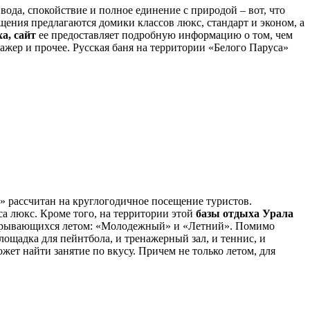
ода, спокойствие и полное единение с природой – вот, что
щения предлагаются домики классов люкс, стандарт и эконом, а
а,
сайт
ее предоставляет подробную информацию о том, чем
нажер и прочее. Русская баня на территории «Белого Паруса»
т» рассчитан на круглогодичное посещение туристов.
са люкс. Кроме того, на территории этой
базы
отдыха
Урала
открывающихся летом: «Молодежный» и «Летний». Помимо
ощадка для пейнтбола, и тренажерный зал, и теннис, и
жет найти занятие по вкусу. Причем не только летом, для