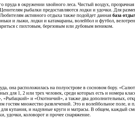
 пруда в окружении хвойного леса. Чистый воздух, прозрачная в
. Ценителям рыбалки предоставляются лодки и удочки. Для разме
. Любителям активного отдыха также подойдет данная
база
отдых
коньки и лыжи, лодки и катамараны, волейбол и футбол, велотре
париться с пихтовым, березовым или дубовым веником.
уда, она расположилась на полуострове в сосновом бору. «Салю
ых для 1, 2 или трех человек, среди которых есть и номера клас
ый», «Рыбацкий» и «Охотничий», а также два дополнительных, 
м гостям множество развлечений. Это и волейбольное поле, и пл
и для купания, и надувные круги и матрасы. В общем, каждый смо
ки, удочки, коловорот и прочее снаряжение.