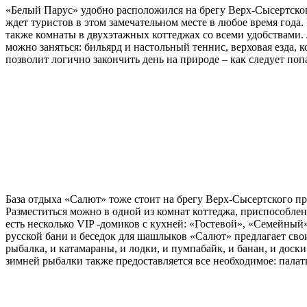
«Белый Парус» удобно расположился на брегу Верх-Сысертского
ждет туристов в этом замечательном месте в любое время года
также комнаты в двухэтажных коттеджах со всеми удобствами
можно заняться: бильярд и настольный теннис, верховая езда, 
позволит логично закончить день на природе – как следует по
База отдыха «Салют» тоже стоит на брегу Верх-Сысертского пр
Разместиться можно в одной из комнат коттеджа, приспособленн
есть несколько VIP -домиков с кухней: «Гостевой», «Семейн
русской бани и беседок для шашлыков «Салют» предлагает свои
рыбалка, и катамараны, и лодки, и пумпабайк, и банан, и доск
зимней рыбалки также предоставляется все необходимое: палат