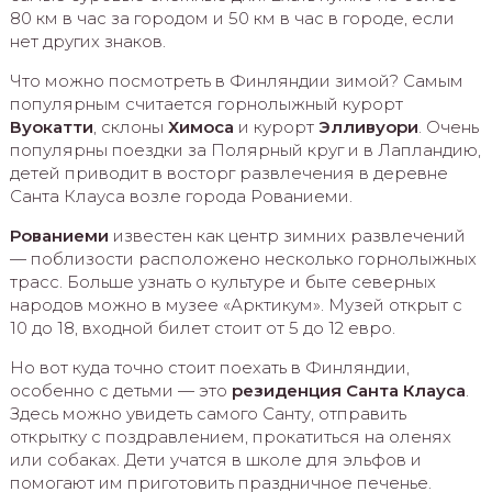
80 км в час за городом и 50 км в час в городе, если
нет других знаков.
Что можно посмотреть в Финляндии зимой? Самым
популярным считается горнолыжный курорт
Вуокатти
, склоны
Химоса
и курорт
Элливуори
. Очень
популярны поездки за Полярный круг и в Лапландию,
детей приводит в восторг развлечения в деревне
Санта Клауса возле города Рованиеми.
Рованиеми
известен как центр зимних развлечений
— поблизости расположено несколько горнолыжных
трасс. Больше узнать о культуре и быте северных
народов можно в музее «Арктикум». Музей открыт с
10 до 18, входной билет стоит от 5 до 12 евро.
Но вот куда точно стоит поехать в Финляндии,
особенно с детьми — это
резиденция Санта Клауса
.
Здесь можно увидеть самого Санту, отправить
открытку с поздравлением, прокатиться на оленях
или собаках. Дети учатся в школе для эльфов и
помогают им приготовить праздничное печенье.