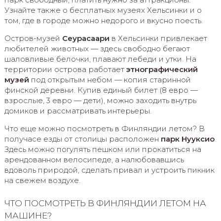
Узнайте также о бесплатных музеях Хельсинки и о
том, где в городе можно недорого и вкусно поесть.
Остров-музей
Сеурасаари
в Хельсинки привлекает
любителей животных — здесь свободно бегают
шаловливые белочки, плавают лебеди и утки. На
территории острова работает
этнографический
музей
под открытым небом — копия старинной
финской деревни. Купив единый билет (8 евро —
взрослые, 3 евро — дети), можно заходить внутрь
домиков и рассматривать интерьеры.
Что еще можно посмотреть в Финляндии летом? В
получасе езды от столицы расположен
парк Нууксио
.
Здесь можно погулять пешком или прокатиться на
арендованном велосипеде, а налюбовавшись
вдоволь природой, сделать привал и устроить пикник
на свежем воздухе.
ЧТО ПОСМОТРЕТЬ В ФИНЛЯНДИИ ЛЕТОМ НА
МАШИНЕ?