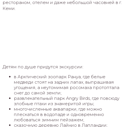
рестораном, отелем и даже небольшой часовней в г.
Кеми.
Детям по душе придутся экскурсии:
в Арктический зоопарк Рануа, где белые
медведи стоят на задних лапах, выпрашивая
угощения, а неутомимая росомаха протоптала
снег до самой земли;
развлекательный парк Angry Birds, где повсюду
злобные птахи из знамеритой игры;
многочисленные аквапарки, где можно
плескаться в водопаде и одновременно
любоваться зимним пейзажем;
сказочную деревню Лайнио в Лапландии;