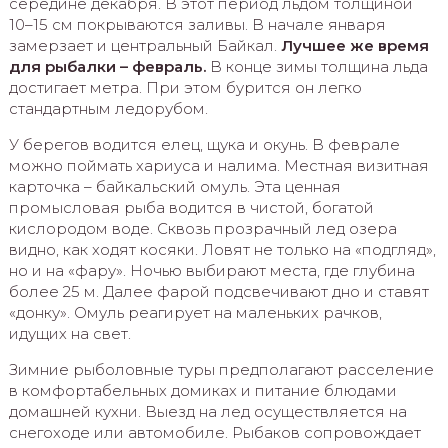
середине декабря. В этот период льдом толщиной
10–15 см покрываются заливы. В начале января
замерзает и центральный Байкал.
Лучшее же время
для рыбалки – февраль.
В конце зимы толщина льда
достигает метра. При этом бурится он легко
стандартным ледорубом.
У берегов водится елец, щука и окунь. В феврале
можно поймать хариуса и налима. Местная визитная
карточка – байкальский омуль. Эта ценная
промысловая рыба водится в чистой, богатой
кислородом воде. Сквозь прозрачный лед озера
видно, как ходят косяки. Ловят не только на «подгляд»,
но и на «фару». Ночью выбирают места, где глубина
более 25 м. Далее фарой подсвечивают дно и ставят
«донку». Омуль реагирует на маленьких рачков,
идущих на свет.
Зимние рыболовные туры предполагают расселение
в комфортабельных домиках и питание блюдами
домашней кухни. Выезд на лед осуществляется на
снегоходе или автомобиле. Рыбаков сопровождает