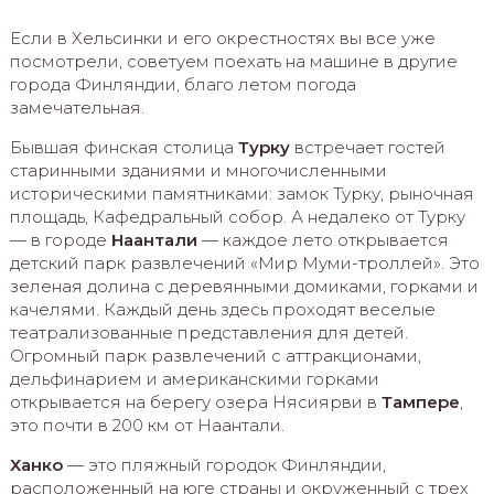
Если в Хельсинки и его окрестностях вы все уже
посмотрели, советуем поехать на машине в другие
города Финляндии, благо летом погода
замечательная.
Бывшая финская столица
Турку
встречает гостей
старинными зданиями и многочисленными
историческими памятниками: замок Турку, рыночная
площадь, Кафедральный собор. А недалеко от Турку
— в городе
Наантали
— каждое лето открывается
детский парк развлечений «Мир Муми-троллей». Это
зеленая долина с деревянными домиками, горками и
качелями. Каждый день здесь проходят веселые
театрализованные представления для детей.
Огромный парк развлечений с аттракционами,
дельфинарием и американскими горками
открывается на берегу озера Нясиярви в
Тампере
,
это почти в 200 км от Наантали.
Ханко
— это пляжный городок Финляндии,
расположенный на юге страны и окруженный с трех