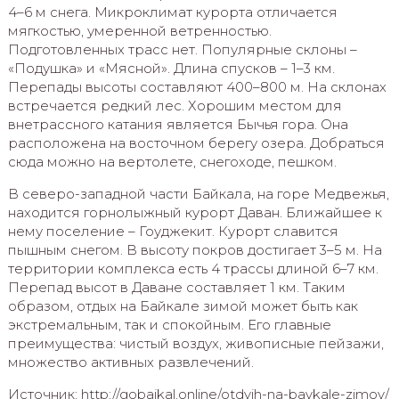
4–6 м снега. Микроклимат курорта отличается
мягкостью, умеренной ветренностью.
Подготовленных трасс нет. Популярные склоны –
«Подушка» и «Мясной». Длина спусков – 1–3 км.
Перепады высоты составляют 400–800 м. На склонах
встречается редкий лес. Хорошим местом для
внетрассного катания является Бычья гора. Она
расположена на восточном берегу озера. Добраться
сюда можно на вертолете, снегоходе, пешком.
В северо-западной части Байкала, на горе Медвежья,
находится горнолыжный курорт Даван. Ближайшее к
нему поселение – Гоуджекит. Курорт славится
пышным снегом. В высоту покров достигает 3–5 м. На
территории комплекса есть 4 трассы длиной 6–7 км.
Перепад высот в Даване составляет 1 км. Таким
образом, отдых на Байкале зимой может быть как
экстремальным, так и спокойным. Его главные
преимущества: чистый воздух, живописные пейзажи,
множество активных развлечений.
Источник: http://gobaikal.online/otdyih-na-baykale-zimoy/