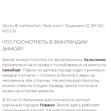
(Фото © IceNineJon / flickr.com / Лицензия CC BY-NC-
ND 2.0)
ЧТО ПОСМОТРЕТЬ В ФИНЛЯНДИИ
ЗИМОЙ?
Зимой можно погулять по заснеженному
Хельсинки
,
прокатиться на острова и полюбоваться на крепость
Свеаборг
. Паром из центра города ходит примерно
каждые полчаса — стоимость билета 5 евро на
человека в обе стороны. На неспешную прогулку
можно отвести полдня, правда, зимой почти все
музеи на острове закрыты.
В 50 км от Хельсинки расположился уютный
скромный городок
Порвоо
. Зимой здесь работает
горнолыжный курорт, а в новогодние праздники