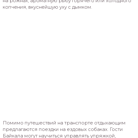
на рожнах, ароматную рыбу горячего или холодного
копчения, вкуснейшую уху с дымком.
Помимо путешествий на транспорте отдыхающим
предлагаются поездки на ездовых собаках. Гости
Байкала могут научиться управлять упряжкой,