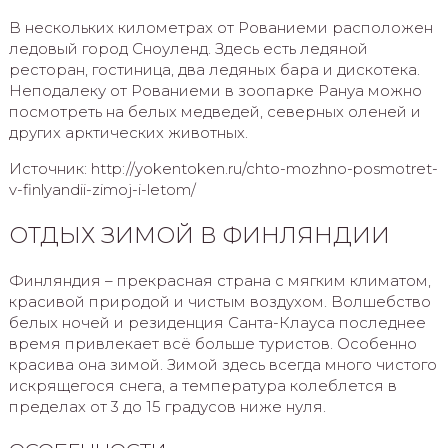
В нескольких километрах от Рованиеми расположен
ледовый город Сноуленд. Здесь есть ледяной
ресторан, гостиница, два ледяных бара и дискотека.
Неподалеку от Рованиеми в зоопарке Рануа можно
посмотреть на белых медведей, северных оленей и
других арктических животных.
Источник: http://yokentoken.ru/chto-mozhno-posmotret-
v-finlyandii-zimoj-i-letom/
ОТДЫХ ЗИМОЙ В ФИНЛЯНДИИ
Финляндия – прекрасная страна с мягким климатом,
красивой природой и чистым воздухом. Волшебство
белых ночей и резиденция Санта-Клауса последнее
время привлекает всё больше туристов. Особенно
красива она зимой. Зимой здесь всегда много чистого
искрящегося снега, а температура колеблется в
пределах от 3 до 15 градусов ниже нуля.