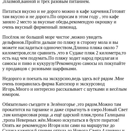
,плазмой,ванной и трех разовым питанием.
Питаться вкусно и не дорого можно в кафе харчевня.Готовят
там вкусно и не дорого.По опросам в этом году , это кафе
заняло 2 место за вкусные обеды,рекомендую окрошку и
очень вкусный фирменный лимонад.
Посёлок не большой море чистое ,можно увидеть
дельфинов.Пройти дальше по пляжу в сторону мола и вы
можете насладиться одиночеством.Длинна пляжа около 7
километров,если сравнить ,что в Судаке пляж 2 километра,то
есть над чем подумать.По пляжу ходит народ предлагая и
самосы и пиво и кукурузу!Рекомендую самосы их покупайте
у продавцов с розовыми шарфиками.
Недорого и поехать на экскурсию,ведь здесь всё рядом .Мне
очень понравилась фирма Капсихор и экскурсовод
Игорь.Много и интересно рассказывает с шутками и весёлым
юмором.
Обязательно съездите в Зелёногорье ,это рядом.Можно там
прокатится на тарзанке и даже спрыгнуть в озеро.Новый Свет
,там кипарисовая роща ,а ещё царский пляж,тропа Галицына
,тропа Неверных жён.Можно искупаться в бухте пиратов!
Опять же рекомендую Игоря или сами на маршрутке до
Судака кажется 6 гривен оттуда до Нового Света 4 гривны и