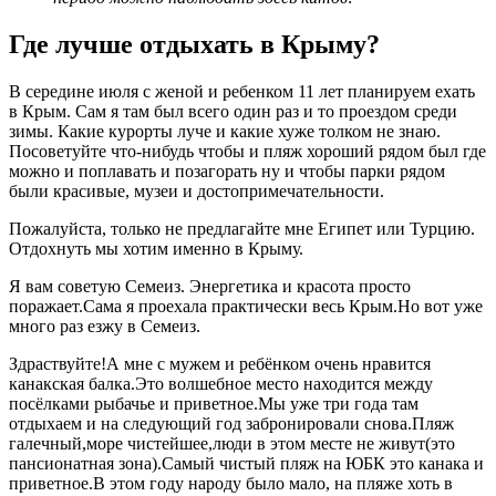
Где лучше отдыхать в Крыму?
В середине июля с женой и ребенком 11 лет планируем ехать
в Крым. Сам я там был всего один раз и то проездом среди
зимы. Какие курорты луче и какие хуже толком не знаю.
Посоветуйте что-нибудь чтобы и пляж хороший рядом был где
можно и поплавать и позагорать ну и чтобы парки рядом
были красивые, музеи и достопримечательности.
Пожалуйста, только не предлагайте мне Египет или Турцию.
Отдохнуть мы хотим именно в Крыму.
Я вам советую Семеиз. Энергетика и красота просто
поражает.Сама я проехала практически весь Крым.Но вот уже
много раз езжу в Семеиз.
Здраствуйте!А мне с мужем и ребёнком очень нравится
канакская балка.Это волшебное место находится между
посёлками рыбачье и приветное.Мы уже три года там
отдыхаем и на следующий год забронировали снова.Пляж
галечный,море чистейшее,люди в этом месте не живут(это
пансионатная зона).Самый чистый пляж на ЮБК это канака и
приветное.В этом году народу было мало, на пляже хоть в