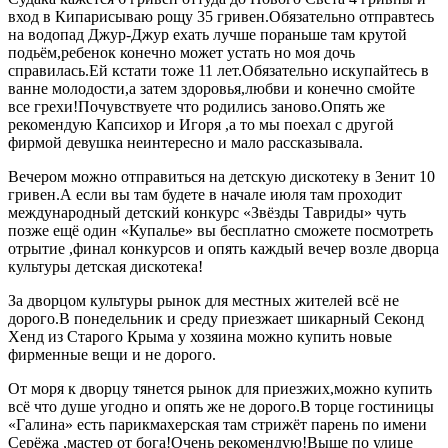
вход в Кипарисываю рощу 35 гривен.Обязательно отправтесь
на водопад Джур-Джур ехать лучше пораньше там крутой
подьём,ребенок конечно может устать но моя дочь
справилась.Ей кстати тоже 11 лет.Обязательно искупайтесь в
ванне молодости,а затем здоровья,любви и конечно смойте
все грехи!Почувствуете что родились заново.Опять же
рекомендую Капсихор и Игоря ,а то мы поехал с другой
фирмой девушка неинтересно и мало рассказывала.
Вечером можно отправиться на детскую дискотеку в Зенит 10
гривен.А если вы там будете в начале июля там проходит
международный детский конкурс «Звёзды Тавриды» чуть
позже ещё один «Купалье» вы бесплатно сможете посмотреть
отрытие ,финал конкурсов и опять каждый вечер возле дворца
культуры детская дискотека!
За дворцом культуры рынок для местных жителей всё не
дорого.В понедельник и среду приезжает шикарный Секонд
Хенд из Старого Крыма у хозяина можно купить новые
фирменные вещи и не дорого.
От моря к дворцу тянется рынок для приезжих,можно купить
всё что душе угодно и опять же не дорого.В торце гостиницы
«Галина» есть парикмахерская там стрижёт парень по имени
Серёжа ,мастер от бога!Очень рекомендую!Выше по улице