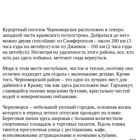
Курортный поселок Черноморское расположен в северо-
западной части крымского полуострова. Добраться до него
можно двумя способами: из Симферополя – около 200 км (3
часа езды на автобусе) или из Джанкоя – 160 км (2 часа езды
на автобусе). Несмотря на удаленность этого района, все, кто
хоть раз здесь побывал, мечтают сюда вернуться.
Море в этом месте неглубокое, чистое и теплое, поэтому оно
отлично подходит для отдыха с маленькими детьми. Кроме
того, Черноморский район – это одно из лучших мест для
дайвинга в Крыму, так как здесь расположен мыс Тарханкут,
славящийся тихими морскими бухтами, кристально чистой
водой и невероятными пейзажами.
Черноморск – небольшой уютный городок, основная жизнь
которого в период летних отпусков проходит на пляже.
Береговая линия здесь широкая с большим количеством
спортивных площадок и торговых палаток. Вдоль пляжа
тянется прогулочная улица с ресторанами, кафе,
всевозможными аттракционами и ночными клубами.