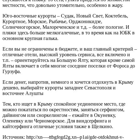
местности, что довольно утомительно, особенно в жару.
Юго-восточные курорты – Судак, Новый Свет, Коктебель,
Курортное, Морское, Рыбачье, Орджоникидзе,
Солнечногорское, Малореченское и т.д. – более пологие. И
пляжи здесь больше мелкогалечные, в то время как на ЮБК в
основном крупная галька.
Если вы не ограничены в бюджете, и ваш главный критерий –
отличные отели, высокий уровень сервиса, все включено и
т.п. – ориентируйтесь на Большую Ялту, которая кроме самой
Ялты включает в себя многие соседние поселки от Фороса до
Гурзуфа.
Если денег, напротив, немного и хочется отдохнуть в Крыму
дешево, выбирайте курорты западнее Севастополя и
восточнее Алушты
Тем, кто ищет в Крыму спокойное уединенное место, где
можно покататься по окрестностям, заняться серфингом,
дайвингом или сноркелингом – езжайте в Окуневку,
Оленевку или Черноморское. Для виндсерфинга и
кайтсерфинга отличные условия также в Щелкино.
Источник: http://xn—-ttbgfegd2g.xn--p1ai/gde-otdokhnut-v-