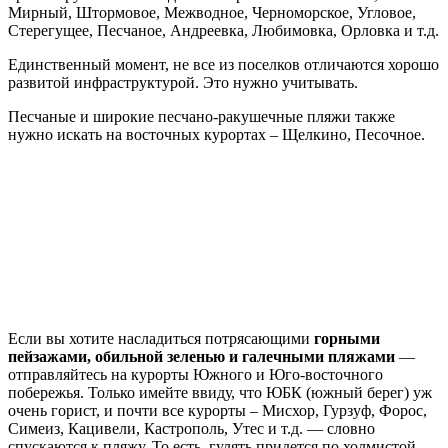
Мирный, Штормовое, Межводное, Черноморское, Угловое,
Стерегущее, Песчаное, Андреевка, Любимовка, Орловка и т.д.
Единственный момент, не все из поселков отличаются хорошо
развитой инфраструктурой. Это нужно учитывать.
Песчаные и широкие песчано-ракушечные пляжи также
нужно искать на восточных курортах – Щелкино, Песочное.
Если вы хотите насладиться потрясающими
горными
пейзажами, обильной зеленью и галечными пляжами
—
отправляйтесь на курорты Южного и Юго-восточного
побережья. Только имейте ввиду, что ЮБК (южный берег) уж
очень горист, и почти все курорты – Мисхор, Гурзуф, Форос,
Симеиз, Кацивели, Кастрополь, Утес и т.д. — словно
спускаются к пляжу. То есть, гулять придется по холмистой