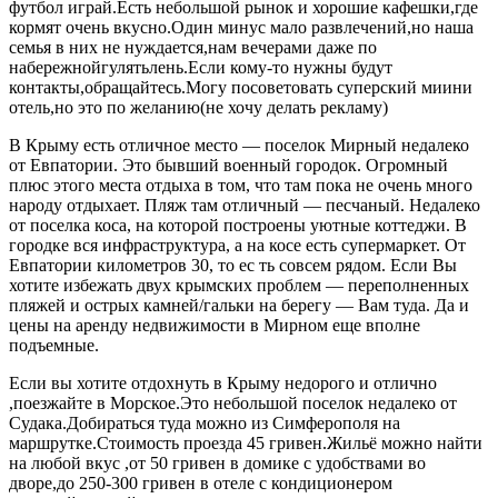
футбол играй.Есть небольшой рынок и хорошие кафешки,где
кормят очень вкусно.Один минус мало развлечений,но наша
семья в них не нуждается,нам вечерами даже по
набережнойгулятьлень.Если кому-то нужны будут
контакты,обращайтесь.Могу посоветовать суперский миини
отель,но это по желанию(не хочу делать рекламу)
В Крыму есть отличное место — поселок Мирный недалеко
от Евпатории. Это бывший военный городок. Огромный
плюс этого места отдыха в том, что там пока не очень много
народу отдыхает. Пляж там отличный — песчаный. Недалеко
от поселка коса, на которой построены уютные коттеджи. В
городке вся инфраструктура, а на косе есть супермаркет. От
Евпатории километров 30, то ес ть совсем рядом. Если Вы
хотите избежать двух крымских проблем — переполненных
пляжей и острых камней/гальки на берегу — Вам туда. Да и
цены на аренду недвижимости в Мирном еще вполне
подъемные.
Если вы хотите отдохнуть в Крыму недорого и отлично
,поезжайте в Морское.Это небольшой поселок недалеко от
Судака.Добираться туда можно из Симферополя на
маршрутке.Стоимость проезда 45 гривен.Жильё можно найти
на любой вкус ,от 50 гривен в домике с удобствами во
дворе,до 250-300 гривен в отеле с кондиционером