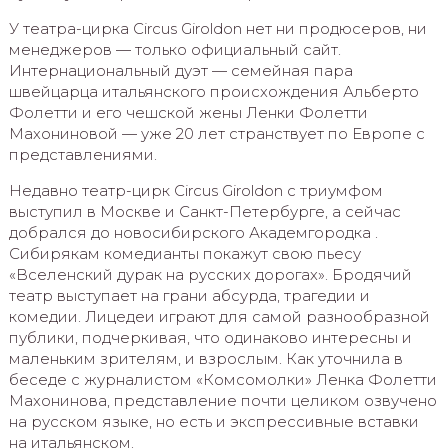
У театра-цирка Circus Giroldon нет ни продюсеров, ни
менеджеров — только официальный сайт.
Интернациональный дуэт — семейная пара
швейцарца итальянского происхождения Альберто
Фолетти и его чешской жены Ленки Фолетти
Махониновой — уже 20 лет странствует по Европе с
представлениями.
Недавно театр-цирк Circus Giroldon с триумфом
выступил в Москве и Санкт-Петербурге, а сейчас
добрался до новосибирского Академгородка .
Сибирякам комедианты покажут свою пьесу
«Вселенский дурак на русских дорогах». Бродячий
театр выступает на грани абсурда, трагедии и
комедии. Лицедеи играют для самой разнообразной
публики, подчеркивая, что одинаково интересны и
маленьким зрителям, и взрослым. Как уточнила в
беседе с журналистом «Комсомолки» Ленка Фолетти
Махонинова, представление почти целиком озвучено
на русском языке, но есть и экспрессивные вставки
на итальянском.