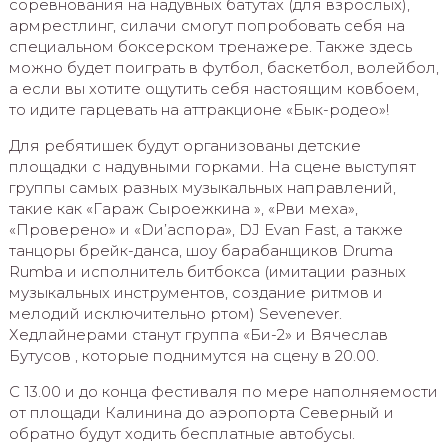
соревнования на надувных батутах (для взрослых),
армрестлинг, силачи смогут попробовать себя на
специальном боксерском тренажере. Также здесь
можно будет поиграть в футбол, баскетбол, волейбол,
а если вы хотите ощутить себя настоящим ковбоем,
то идите гарцевать на аттракционе «Бык-родео»!
Для ребятишек будут организованы детские
площадки с надувными горками. На сцене выступят
группы самых разных музыкальных направлений,
такие как «Гараж Сыроежкина », «Рви меха»,
«Проверено» и «Dи’аспора», DJ Evan Fast, а также
танцоры брейк-данса, шоу барабанщиков Druma
Rumba и исполнитель битбокса (имитации разных
музыкальных инструментов, создание ритмов и
мелодий исключительно ртом) Sevenever.
Хедлайнерами станут группа «Би-2» и Вячеслав
Бутусов , которые поднимутся на сцену в 20.00.
С 13.00 и до конца фестиваля по мере наполняемости
от площади Калинина до аэропорта Северный и
обратно будут ходить бесплатные автобусы.