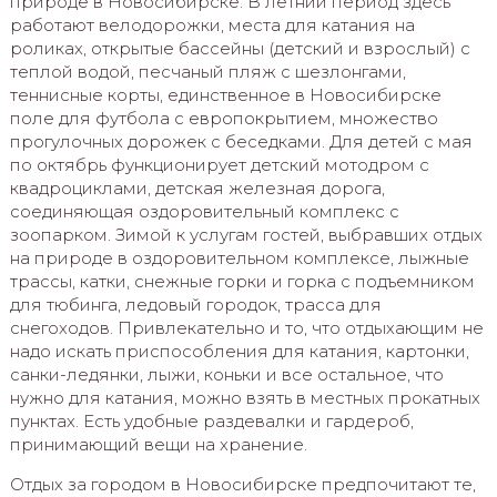
природе в Новосибирске. В летний период здесь
работают велодорожки, места для катания на
роликах, открытые бассейны (детский и взрослый) с
теплой водой, песчаный пляж с шезлонгами,
теннисные корты, единственное в Новосибирске
поле для футбола с европокрытием, множество
прогулочных дорожек с беседками. Для детей с мая
по октябрь функционирует детский мотодром с
квадроциклами, детская железная дорога,
соединяющая оздоровительный комплекс с
зоопарком. Зимой к услугам гостей, выбравших отдых
на природе в оздоровительном комплексе, лыжные
трассы, катки, снежные горки и горка с подъемником
для тюбинга, ледовый городок, трасса для
снегоходов. Привлекательно и то, что отдыхающим не
надо искать приспособления для катания, картонки,
санки-ледянки, лыжи, коньки и все остальное, что
нужно для катания, можно взять в местных прокатных
пунктах. Есть удобные раздевалки и гардероб,
принимающий вещи на хранение.
Отдых за городом в Новосибирске предпочитают те,