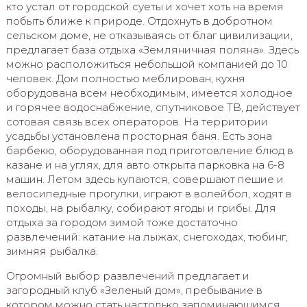
кто устал от городской суеты и хочет хоть на время
побыть ближе к природе. Отдохнуть в добротном
сельском доме, не отказываясь от благ цивилизации,
предлагает база отдыха «Земляничная поляна». Здесь
можно расположиться небольшой компанией до 10
человек. Дом полностью меблирован, кухня
оборудована всем необходимым, имеется холодное
и горячее водоснабжение, спутниковое ТВ, действует
сотовая связь всех операторов. На территории
усадьбы установлена просторная баня. Есть зона
барбекю, оборудованная под приготовление блюд в
казане и на углях, для авто открыта парковка на 6-8
машин. Летом здесь купаются, совершают пешие и
велосипедные прогулки, играют в волейбол, ходят в
походы, на рыбалку, собирают ягоды и грибы. Для
отдыха за городом зимой тоже достаточно
развлечений: катание на лыжах, снегоходах, тюбинг,
зимняя рыбалка.
Огромный выбор развлечений предлагает и
загородный клуб «Зеленый дом», пребывание в
котором можно стать настолько запоминающимся,