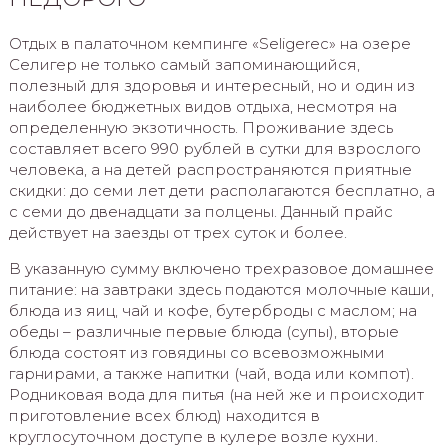
Отдых в палаточном кемпинге «Seligerec» на озере
Селигер не только самый запоминающийся,
полезный для здоровья и интересный, но и один из
наиболее бюджетных видов отдыха, несмотря на
определенную экзотичность. Проживание здесь
составляет всего 990 рублей в сутки для взрослого
человека, а на детей распространяются приятные
скидки: до семи лет дети располагаются бесплатно, а
с семи до двенадцати за полцены. Данный прайс
действует на заезды от трех суток и более.
В указанную сумму включено трехразовое домашнее
питание: на завтраки здесь подаются молочные каши,
блюда из яиц, чай и кофе, бутерброды с маслом; на
обеды – различные первые блюда (супы), вторые
блюда состоят из говядины со всевозможными
гарнирами, а также напитки (чай, вода или компот).
Родниковая вода для питья (на ней же и происходит
приготовление всех блюд) находится в
круглосуточном доступе в кулере возле кухни.