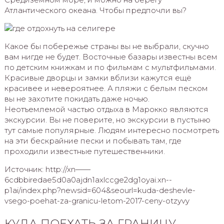
Атлантического океана. Чтобы предпочли вы?
Какое бы побережье страны вы не выбрали, скучно
вам нигде не будет. Восточные базары известны всем
по детским книжкам и по фильмам с мультфильмами.
Красивые дворцы и замки вблизи кажутся ещё
красивее и невероятнее. А пляжи с белым песком
вы не захотите покидать даже ночью.
Неотъемлемой частью отдыха в Марокко являются
экскурсии. Вы не поверите, но экскурсии в пустыню
тут самые популярные. Людям интересно посмотреть
на эти бескрайние пески и побывать там, где
проходили известные путешественники.
Источник: http://xn——
6cdbbiredae5d0a0ajdn1axlccge2dg1oyai.xn--
p1ai/index.php?newsid=604&seourl=kuda-deshevle-
vsego-poehat-za-granicu-letom-2017-ceny-otzyvy
КУДА ПОЕХАТЬ ЗА ГРАНИЦУ