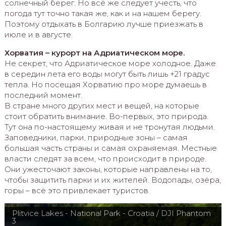
солнечный берег. Но всё же следует учесть, что
погода тут точно такая же, как и на нашем берегу.
Поэтому отдыхать в Болгарию лучше приезжать в
июле и в августе.
Хорватия – курорт на Адриатическом море.
Не секрет, что Адриатическое море холодное. Даже
в середин лета его воды могут быть лишь +21 градус
тепла. Но посещая Хорватию про море думаешь в
последний момент.
В стране много других мест и вещей, на которые
стоит обратить внимание. Во-первых, это природа.
Тут она по-настоящему живая и не тронутая людьми.
Заповедники, парки, природные зоны – самая
большая часть страны и самая охраняемая. Местные
власти следят за всем, что происходит в природе.
Они ужесточают законы, которые направлены на то,
чтобы защитить парки и их жителей. Водопады, озёра,
горы – всё это привлекает туристов.
Plitvice Lakes - National Park - Croatia / DJI Phantom
3