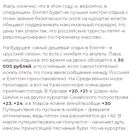
Жаль, конечно, что в этом году, и, вероятно, в
следующем, Египет будет не лучшим местом отдыха с
точки зрения безопасности (хотя на курортах власти
обещают поддерживать максимальный порядок). Но
цены там упали так, что российские туристы летят «к
революционерам» по-прежнему массово…
На будущее: самый дешёвый отдых в Египте – в
«русский сезон», то есть с ноября по апрель. Пара
недель отдыха в это время на двоих обойдётся в
30
000 рублей
, а то и меньше, если самостоятельно
искать отель. Но пока авиасообщение между Россией
и Египтом приостановлено. На Средиземном море
прохладно, а вот на Красном море очень даже
приятная погода. В Хургаде
+20, +21
, в Шарм-эль-
Шейхе и на других курортах Синайского полуострова
+23, +24
, а в Марса-Аламе зимой вообще
+30
.
Путешествия по пустыне в ноябре – феврале
оптимальны, ведь летом она раскаляется до +40. В
марте путешествовать не получится – начинает дуть
хамсин, приносящий песчаные бури. Но на курортах,