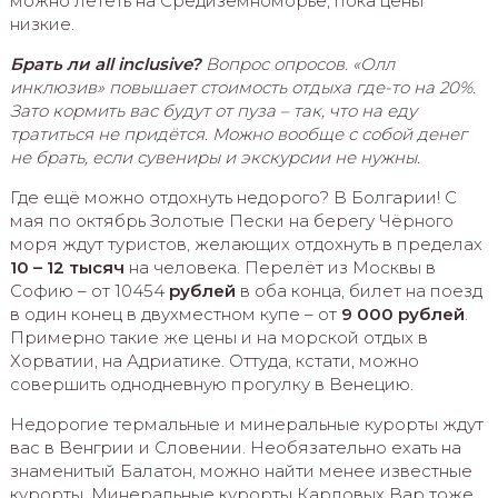
можно лететь на Средиземноморье, пока цены
низкие.
Брать ли all inclusive?
Вопрос опросов. «Олл
инклюзив» повышает стоимость отдыха где-то на 20%.
Зато кормить вас будут от пуза – так, что на еду
тратиться не придётся. Можно вообще с собой денег
не брать, если сувениры и экскурсии не нужны.
Где ещё можно отдохнуть недорого? В Болгарии! С
мая по октябрь Золотые Пески на берегу Чёрного
моря ждут туристов, желающих отдохнуть в пределах
10 – 12 тысяч
на человека. Перелёт из Москвы в
Софию – от 10454
рублей
в оба конца, билет на поезд
в один конец в двухместном купе – от
9 000 рублей
.
Примерно такие же цены и на морской отдых в
Хорватии, на Адриатике. Оттуда, кстати, можно
совершить однодневную прогулку в Венецию.
Недорогие термальные и минеральные курорты ждут
вас в Венгрии и Словении. Необязательно ехать на
знаменитый Балатон, можно найти менее известные
курорты. Минеральные курорты Карловых Вар тоже