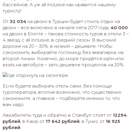
бассейнов. А уж all inclusive как нравится нашему
туристу!
От
32 034
на двоих в Турции будет стоить отдых на
двоих – всё включено в начале лета 2017 года,
40 000
на двоих в Египте – такова стоимость туров в отели 3 –
4 звёзд, с all inclusive, в средний сезон. В высокий
дороже на 20 – 30%, в низкий – дешевле. Чтобы
сэкономить, выбирайте гостиницу без аквапарка, на
второй линии. Конечно, до моря придётся идти или
ехать на автобусе – зато дешевле процентов на 20%.
Если будете выбирать отель сами, без помощи
туроператора, вполне возможно, что существенно
сэкономите, а главное – подберёте именно то, что
вам надо.
Авиабилеты туда и обратно в Стамбул стоят от
12294
рублей
, в Каир от
17 642 рублей
, в Тунис от
16 925
рублей
.