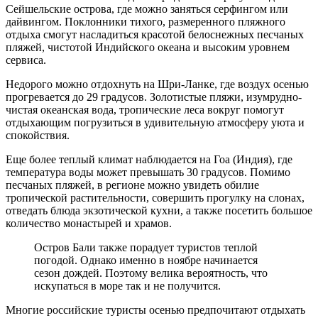
Сейшельские острова, где можно заняться серфингом или
дайвингом. Поклонники тихого, размеренного пляжного
отдыха смогут насладиться красотой белоснежных песчаных
пляжей, чистотой Индийского океана и высоким уровнем
сервиса.
Недорого можно отдохнуть на Шри-Ланке, где воздух осенью
прогревается до 29 градусов. Золотистые пляжи, изумрудно-
чистая океанская вода, тропические леса вокруг помогут
отдыхающим погрузиться в удивительную атмосферу уюта и
спокойствия.
Еще более теплый климат наблюдается на Гоа (Индия), где
температура воды может превышать 30 градусов. Помимо
песчаных пляжей, в регионе можно увидеть обилие
тропической растительности, совершить прогулку на слонах,
отведать блюда экзотической кухни, а также посетить большое
количество монастырей и храмов.
Остров Бали также порадует туристов теплой
погодой. Однако именно в ноябре начинается
сезон дождей. Поэтому велика вероятность, что
искупаться в море так и не получится.
Многие российские туристы осенью предпочитают отдыхать