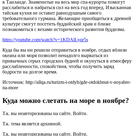
в Таиланде. Знаменитые на весь мир спа-курорты помогут
расслабиться и набраться сил на весь год вперед. Изысканная
тайская кухня не оставит равнодушным самого
требовательного гурмана. Желающие приобщиться к древней
культуре смогут посетить буддийский храм и ближе
познакомиться с вехами исторического развития буддизма.
https://youtube.com/watch?v=1KDAlLyqr5s
Куда бы вы ни решили отправиться в ноябре, отдых вблизи
океана или моря позволит ненадолго вырваться из
привычных серых городских будней и окунуться в атмосферу
расслабленности, спокойствия, чтобы получить заряд
бодрости на долгое время.
Источник: http://allqa.ru/turizm-i-otdyh/gde-otdokhnut-v-noyabre-
na-more
Куда можно слетать на море в ноябре?
Т.к. вы неавторизованы на сайте. Войти.
Т.к. тема является архивной.
Т.к. вы неавторизованы на сайте. Войти.