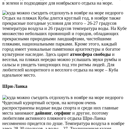
в зелени и подходящее для ноябрьского отдыха на море.
Отдых на пляжах Кубы длится круглый год, в ноябре также
прекрасные погодные условия для этого – 26-27 градусов
температура воздуха и 26 градусов температура воды. На Кубе
множество небольших провинций и городов, обладающих
прекрасными природными ландшафтами, чистейшими
пляжами, национальными парками. Кроме этого, каждый
город имеет уникальные памятники архитектуры и богатое
культурное наследие. Здесь царит
атмосфера свободы
и
веселья, на пляжах нередко можно услышать звуки румбы и
сальсы и увидеть танцующих под эти ритмы людей. Для
любителей колоритного и веселого отдыха на море – Куба
идеальное место.
Шри-Ланка
Чудесный курортный остров, на котором очень
распространены водные виды спорта и среди них главные
места занимают
дайвинг
,
серфинг
и другие, поэтому
любителям активного пляжного отдыха Шри-Ланка
несомненно придется по душе. Температура воздуха в ноябре
здесь 28-30 градусов, а воды – 27. Традиционная кухня