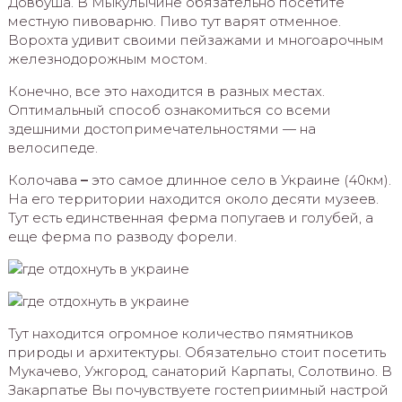
Довбуша. В Мыкулычине обязательно посетите
местную пивоварню. Пиво тут варят отменное.
Ворохта удивит своими пейзажами и многоарочным
железнодорожным мостом.
Конечно, все это находится в разных местах.
Оптимальный способ ознакомиться со всеми
здешними достопримечательностями — на
велосипеде.
Колочава
–
это самое длинное село в Украине (40км).
На его территории находится около десяти музеев.
Тут есть единственная ферма попугаев и голубей, а
еще ферма по разводу форели.
Тут находится огромное количество пямятников
природы и архитектуры. Обязательно стоит посетить
Мукачево, Ужгород, санаторий Карпаты, Солотвино. В
Закарпатье Вы почувствуете гостеприимный настрой