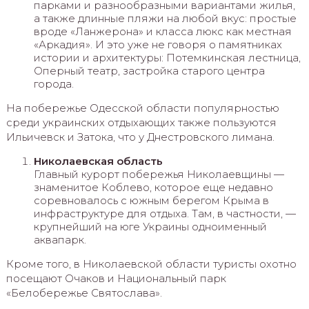
парками и разнообразными вариантами жилья,
а также длинные пляжи на любой вкус: простые
вроде «Ланжерона» и класса люкс как местная
«Аркадия». И это уже не говоря о памятниках
истории и архитектуры: Потемкинская лестница,
Оперный театр, застройка старого центра
города.
На побережье Одесской области популярностью
среди украинских отдыхающих также пользуются
Ильичевск и Затока, что у Днестровского лимана.
Николаевская область
Главный курорт побережья Николаевщины —
знаменитое Коблево, которое еще ​​недавно
соревновалось с южным берегом Крыма в
инфраструктуре для отдыха. Там, в частности, —
крупнейший на юге Украины одноименный
аквапарк.
Кроме того, в Николаевской области туристы охотно
посещают Очаков и Национальный парк
«Белобережье Святослава».