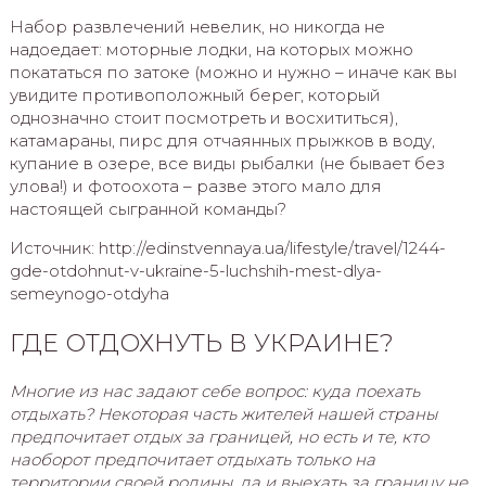
Набор развлечений невелик, но никогда не
надоедает: моторные лодки, на которых можно
покататься по затоке (можно и нужно – иначе как вы
увидите противоположный берег, который
однозначно стоит посмотреть и восхититься),
катамараны, пирс для отчаянных прыжков в воду,
купание в озере, все виды рыбалки (не бывает без
улова!) и фотоохота – разве этого мало для
настоящей сыгранной команды?
Источник: http://edinstvennaya.ua/lifestyle/travel/1244-
gde-otdohnut-v-ukraine-5-luchshih-mest-dlya-
semeynogo-otdyha
ГДЕ ОТДОХНУТЬ В УКРАИНЕ?
Многие из нас задают себе вопрос: куда поехать
отдыхать? Некоторая часть жителей нашей страны
предпочитает отдых за границей, но есть и те, кто
наоборот предпочитает отдыхать только на
территории своей родины, да и выехать за границу не