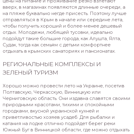
цены на питание и проживание резко взлетают
вверх, в магазинах появляются длинные очереди, а
на пляже буквально негде присесть. Поэтому лучше
отправляться в Крым в начале или середине лета,
чтобы получить хороший и более-менее дешевый
отдых. Молодежи, любящей тусовки, идеально
подойдут такие большие города, как Алушта, Ялта,
Судак, тогда как семьям с детьми комфортнее
отдыхать в крымских санаториях и пансионатах.
РЕГИОНАЛЬНЫЕ КОМПЛЕКСЫ И
ЗЕЛЕНЫЙ ТУРИЗМ
Хорошо можно провести лето на Украине, посетив
Полтавскую, Черкасскую, Винницкую или
Черниговскую область. Они издавна славятся своими
природными красотами, тихими и спокойными
городками, вкусной украинской кухней и
приветливостью хозяев усадеб. Для рыбалки и
катания на лодке отлично подойдет берег реки
Южный Буг в Винницкой области, где можно отдыхать