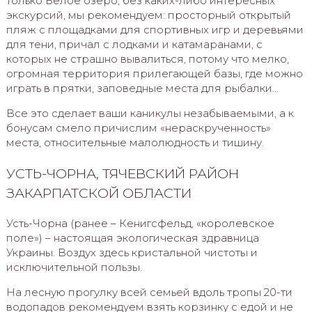
только Белое озеро, без каких-либо интересных
экскурсий, мы рекомендуем: просторный открытый
пляж с площадками для спортивных игр и деревьями
для тени, причал с лодками и катамаранами, с
которых не страшно вывалиться, потому что мелко,
огромная территория прилегающей базы, где можно
играть в прятки, заповедные места для рыбалки…
Все это сделает ваши каникулы незабываемыми, а к
бонусам смело причислим «нераскрученность»
места, относительные малолюдность и тишину.
УСТЬ-ЧОРНА, ТЯЧЕВСКИЙ РАЙОН
ЗАКАРПАТСКОЙ ОБЛАСТИ
Усть-Чорна (ранее – Кенигсфельд, «королевское
поле») – настоящая экологическая здравница
Украины. Воздух здесь кристальной чистоты и
исключительной пользы.
На лесную прогулку всей семьей вдоль тропы 20-ти
водопадов рекомендуем взять корзинку с едой и не