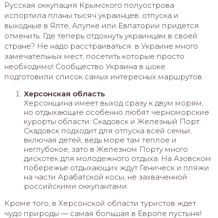
Русская оккупация Крымского полуострова
испортила планы тысяч украинцев: отпуска и
выходные в Ялте, Алупке или Евпатории придется
отменить. Где теперь отдохнуть украинцам в своей
стране? Не надо расстраиваться: в Украине много
замечательных мест, посетить которые просто
необходимо! Сообщество Украина в шоке
подготовили список самых интересных маршрутов.
Херсонская область
Херсонщина имеет выход сразу к двум морям,
но отдыхающие особенно любят черноморские
курорты области: Скадовск и Железный Порт.
Скадовск подходит для отпуска всей семьи,
включая детей, ведь море там теплое и
неглубокое, зато в Железном Порту много
дискотек для молодежного отдыха. На Азовском
побережье отдыхающих ждут Геническ и пляжи
на части Арабатской косы, не захваченной
российскими оккупантами.
Кроме того, в Херсонской области туристов ждет
чудо природы — самая большая в Европе пустыня!