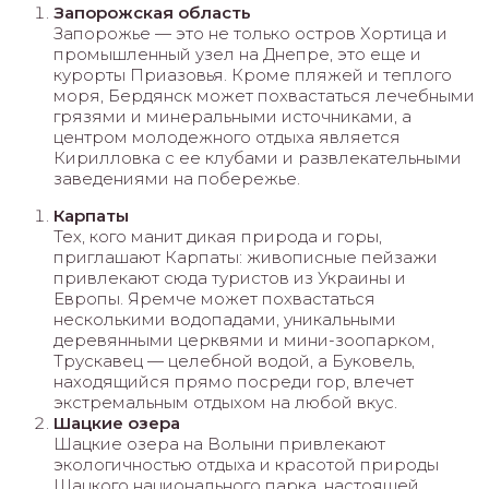
Запорожская область
Запорожье — это не только остров Хортица и
промышленный узел на Днепре, это еще и
курорты Приазовья. Кроме пляжей и теплого
моря, Бердянск может похвастаться лечебными
грязями и минеральными источниками, а
центром молодежного отдыха является
Кирилловка с ее клубами и развлекательными
заведениями на побережье.
Карпаты
Тех, кого манит дикая природа и горы,
приглашают Карпаты: живописные пейзажи
привлекают сюда туристов из Украины и
Европы. Яремче может похвастаться
несколькими водопадами, уникальными
деревянными церквями и мини-зоопарком,
Трускавец — целебной водой, а Буковель,
находящийся прямо посреди гор, влечет
экстремальным отдыхом на любой вкус.
Шацкие озера
Шацкие озера на Волыни привлекают
экологичностью отдыха и красотой природы
Шацкого национального парка, настоящей