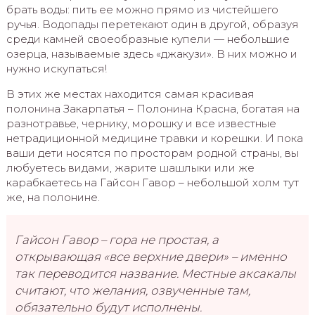
брать воды: пить ее можно прямо из чистейшего
ручья. Водопады перетекают один в другой, образуя
среди камней своеобразные купели — небольшие
озерца, называемые здесь «джакузи». В них можно и
нужно искупаться!
В этих же местах находится самая красивая
полонина Закарпатья – Полонина Красна, богатая на
разнотравье, чернику, морошку и все известные
нетрадиционной медицине травки и корешки. И пока
ваши дети носятся по просторам родной страны, вы
любуетесь видами, жарите шашлыки или же
карабкаетесь на Гайсон Гавор – небольшой холм тут
же, на полонине.
Гайсон Гавор – гора не простая, а
открывающая «все верхние двери» – именно
так переводится название. Местные аксакалы
считают, что желания, озвученные там,
обязательно будут исполнены.