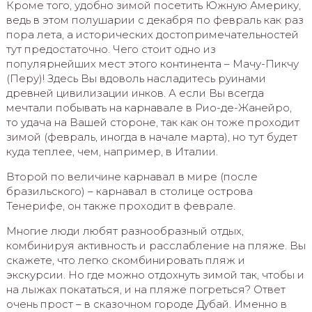
Кроме того, удобно зимой посетить Южную Америку,
ведь в этом полушарии с декабря по февраль как раз
пора лета, а исторических достопримечательностей
тут предостаточно. Чего стоит одно из
популярнейших мест этого континента – Мачу-Пикчу
(Перу)! Здесь Вы вдоволь насладитесь руинами
древней цивилизации инков. А если Вы всегда
мечтали побывать на карнавале в Рио-де-Жанейро,
то удача на Вашей стороне, так как он тоже проходит
зимой (февраль, иногда в начале марта), но тут будет
куда теплее, чем, например, в Италии.
Второй по величине карнавал в мире (после
бразильского) – карнавал в столице острова
Тенерифе, он также проходит в феврале.
Многие люди любят разнообразный отдых,
комбинируя активность и расслабление на пляже. Вы
скажете, что легко скомбинировать пляж и
экскурсии. Но где можно отдохнуть зимой так, чтобы и
на лыжах покататься, и на пляже погреться? Ответ
очень прост – в сказочном городе Дубай. Именно в