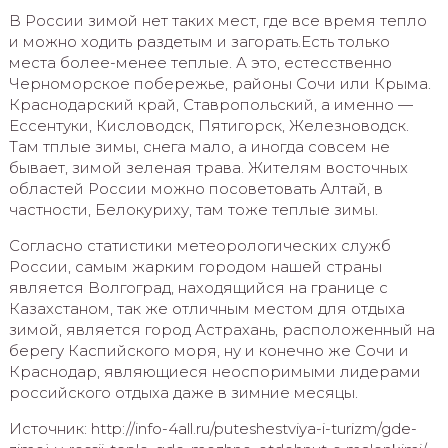
В России зимой нет таких мест, где все время тепло
и можно ходить раздетым и загорать.Есть только
места более-менее теплые. А это, естесственно
Черноморское побережье, районы Сочи или Крыма.
Краснодарский край, Ставропольский, а именно —
Ессентуки, Кисловодск, Пятигорск, Железноводск.
Там тплые зимы, снега мало, а иногда совсем не
бывает, зимой зеленая трава. Жителям восточных
областей России можно посоветовать Алтай, в
частности, Белокуриху, там тоже теплые зимы.
Согласно статистики метеорологических служб
России, самым жарким городом нашей страны
является Волгоград, находящийся на границе с
Казахстаном, так же отличным местом для отдыха
зимой, является город Астрахань, расположенный на
берегу Каспийского моря, ну и конечно же Сочи и
Краснодар, являющиеся неоспоримыми лидерами
российского отдыха даже в зимние месяцы.
Источник: http://info-4all.ru/puteshestviya-i-turizm/gde-