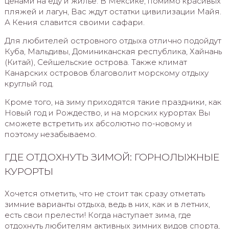
ценами на еду и жилье. В Мексике, помимо красивых
пляжей и лагун, Вас ждут остатки цивилизации Майя.
А Кения славится своими сафари.
Для любителей островного отдыха отлично подойдут
Куба, Мальдивы, Доминиканская республика, Хайнань
(Китай), Сейшельские острова. Также климат
Канарских островов благоволит морскому отдыху
круглый год.
Кроме того, на зиму приходятся такие праздники, как
Новый год и Рождество, и на морских курортах Вы
сможете встретить их абсолютно по-новому и
поэтому незабываемо.
ГДЕ ОТДОХНУТЬ ЗИМОЙ: ГОРНОЛЫЖНЫЕ
КУРОРТЫ
Хочется отметить, что не стоит так сразу отметать
зимние варианты отдыха, ведь в них, как и в летних,
есть свои прелести! Когда наступает зима, где
отдохнуть любителям активных зимних видов спорта,