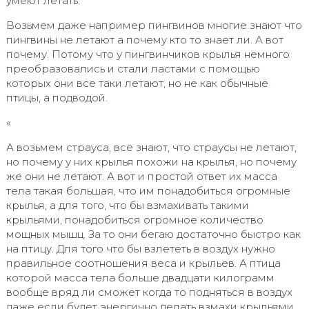
умеют летать.
Возьмем даже например пингвинов многие знают что
пингвины не летают а почему кто то знает ли. А вот
почему. Потому что у пингвинчиков крылья немного
преобразовались и стали ластами с помощью
которых они все таки летают, но не как обычные
птицы, а подводой.
«
А возьмем страуса, все знают, что страусы не летают,
но почему у них крылья похожи на крылья, но почему
же они не летают. А вот и простой ответ их масса
тела такая большая, что им понадобиться огромные
крылья, а для того, что бы взмахивать такими
крыльями, понадобиться огромное количество
мощных мышц. За то они бегаю достаточно быстро как
на птицу. Для того что бы взлететь в воздух нужно
правильное соотношения веса и крыльев. А птица
которой масса тела больше двадцати килограмм
вообще вряд ли сможет когда то подняться в воздух
даже если будет энергично делать взмахи крыльями.