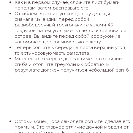
Как и в первом случае, сложите лист бумаги
пополам, затем расправьте его
Отгибаем верхние углы к центру дважды –
сначала мы видим перед собой
равнобедренный треугольник с углами 45
градусов, затем угол уменьшается и становится
острее. Вы видите перед собой сооружение,
напоминающее космическую ракету
Теперь согните к середине листа верхний угол,
то есть носовую часть самолета
Мысленно отмерьте два сантиметра от линии
сгиба и отогните треугольник обратно. В
результате должен получиться небольшой загиб
Острый конец носа самолета согните, сделав его
прямым. Это главное отличие данной модели от
самолета «Стрела». Его носовая часть не