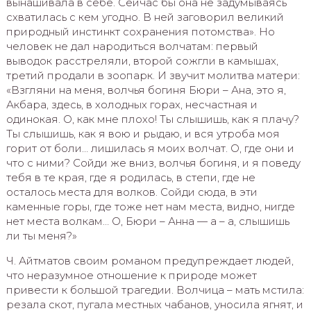
вынашивала в себе. Сейчас бы она не задумываясь
схватилась с кем угодно. В ней заговорил великий
природный инстинкт сохранения потомства». Но
человек не дал народиться волчатам: первый
выводок расстреляли, второй сожгли в камышах,
третий продали в зоопарк. И звучит молитва матери:
«Взгляни на меня, волчья богиня Бюри – Ана, это я,
Акбара, здесь, в холодных горах, несчастная и
одинокая. О, как мне плохо! Ты слышишь, как я плачу?
Ты слышишь, как я вою и рыдаю, и вся утроба моя
горит от боли… лишилась я моих волчат. О, где они и
что с ними? Сойди же вниз, волчья богиня, и я поведу
тебя в те края, где я родилась, в степи, где не
осталось места для волков. Сойди сюда, в эти
каменные горы, где тоже нет нам места, видно, нигде
нет места волкам… О, Бюри – Анна — а – а, слышишь
ли ты меня?»
Ч. Айтматов своим романом предупреждает людей,
что неразумное отношение к природе может
привести к большой трагедии. Волчица – мать мстила:
резала скот, пугала местных чабанов, уносила ягнят, и