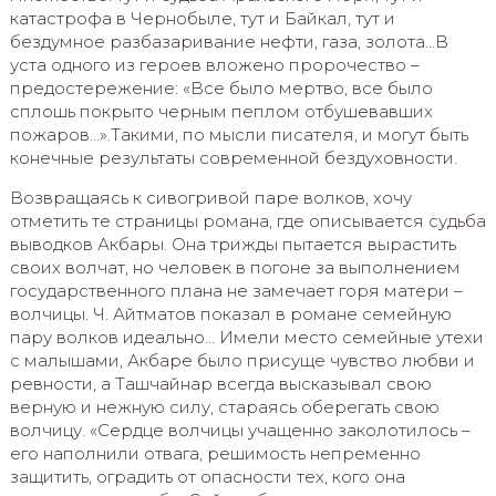
катастрофа в Чернобыле, тут и Байкал, тут и
бездумное разбазаривание нефти, газа, золота…В
уста одного из героев вложено пророчество –
предостережение: «Все было мертво, все было
сплошь покрыто черным пеплом отбушевавших
пожаров…».Такими, по мысли писателя, и могут быть
конечные результаты современной бездуховности.
Возвращаясь к сивогривой паре волков, хочу
отметить те страницы романа, где описывается судьба
выводков Акбары. Она трижды пытается вырастить
своих волчат, но человек в погоне за выполнением
государственного плана не замечает горя матери –
волчицы. Ч. Айтматов показал в романе семейную
пару волков идеально… Имели место семейные утехи
с малышами, Акбаре было присуще чувство любви и
ревности, а Ташчайнар всегда высказывал свою
верную и нежную силу, стараясь оберегать свою
волчицу. «Сердце волчицы учащенно заколотилось –
его наполнили отвага, решимость непременно
защитить, оградить от опасности тех, кого она