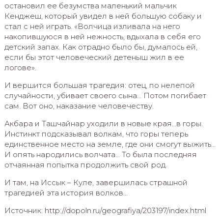
остановил ее безумства маленький мальчик
Кенджеш, который увидел в ней большую собаку и
стал с ней играть. «Волчица изливала на него
накопившуюся в ней нежность, вдыхала в себя его
детский запах. Как отрадно было бы, думалось ей,
если бы этот человеческий детеныш жил в ее
логове».
И вершится большая трагедия: отец, по нелепой
случайности, убивает своего сына… Потом погибает
сам. Вот оно, наказание человечеству.
Акбара и Ташчайнар уходили в новые края…в горы.
Инстинкт подсказывал волкам, что горы теперь
единственное место на земле, где они смогут выжить…
И опять народились волчата… То была последняя
отчаянная попытка продолжить свой род.
И там, на Иссык – Куле, завершилась страшной
трагедией эта история волков…
Источник: http://dopoln.ru/geografiya/203197/index.html