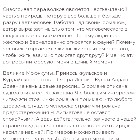
Сивогривая пара волков является неотъемлемой
частью природы, которую все больше и больше
разрушает человек. Работая над своим романом,
автор выражает мысль о том, что человеческого в
людях остается все меньше. Почему люди так
жестоко и бесчеловечно относятся к фауне? Почему
человек вторгается в жизнь животных вместо того,
чтобы жить, взаимно помогая друг другу? Именно эти
вопросы интересуют меня в данный момент.
Великие Моюнкумы…Прииссыккульское и
Курдайское нагорья… Озера Иссык – Куль и Алдаш…
Древние камышовые заросли… В романе описана
судьба этих мест Казахстана. Я с большим интересом
читаю эти странички романа и понимаю, что любого
здравомыслящего человека странички романа –
предостережения Ч. Айтматова не оставят
спокойными. А ведь, действительно, как часто в нашей
стране государство поощряло разорение природы,
насилие над ней! Примеров можно привести
множество: тут и судьба Аральского моря, тут и