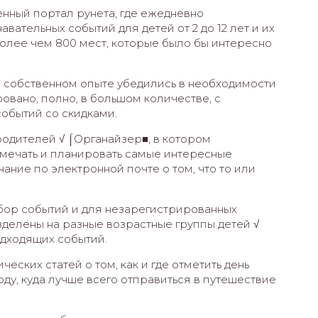
енный портал рунета, где ежедневно
вательных событий для детей от 2 до 12 лет и их
более чем 800 мест, которые было бы интересно
а собственном опыте убедились в необходимости
ровано, полно, в большом количестве, с
обытий со скидками.
родителей √ ⌠Органайзер■, в котором
мечать и планировать самые интересные
ание по электронной почте о том, что то или
бор событий и для незарегистрированных
зделены на разные возрастные группы детей √
дходящих событий.
ских статей о том, как и где отметить день
ду, куда лучше всего отправиться в путешествие