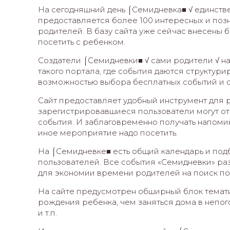
На сегодняшний день ⌠Семидневка■ √ единств
предоставляется более 100 интересных и позна
родителей. В базу сайта уже сейчас внесены 
посетить с ребенком.
Создатели ⌠Семидневки■ √ сами родители √ н
такого портала, где события даются структури
возможностью выбора бесплатных событий и с
Сайт предоставляет удобный инструмент для 
зарегистрировавшиеся пользователи могут от
события. И заблаговременно получать напомин
иное мероприятие надо посетить.
На ⌠Семидневке■ есть общий календарь и под
пользователей. Все события «Семидневки» ра
для экономии времени родителей на поиск по
На сайте предусмотрен обширный блок тематиче
рождения ребенка, чем заняться дома в непого
и т.п.