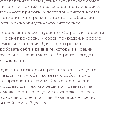
пределенное время, так как увидеть все самое
ь в Греции каждый город состоит практически из
здесь много природных достопримечательностей,
отметить, что Греция – это страна с богатым
асти можно увидеть нечто интересное.
которое интересует туристов. Острова интересны
а. Но они прекрасны и своей природой. Морские
емые впечатления. Для тех, кто решил
пробовать себя в дайвинге, который в Греции
гружение на конец месяца. Ветреная погода в
ля дайвинга.
олодежные дискотеки и развлекательные центры
на шоппинг, чтобы привезти с собой что-то
то, драгоценные камни. Кроме этого всегда
 родных. Для тех, кто решил отправиться на
м может стать посещение аквапарка. На всем
о своими особенностями. Аквапарки в Греции
 всей семьи. Здесь есть: