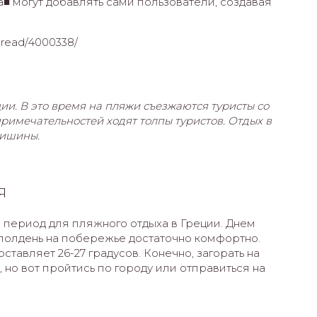
а■ могут добавлять сами пользователи, создавая
hread/4000338/
ии. В это время на пляжи съезжаются туристы со
примечательностей ходят толпы туристов. Отдых в
тишины.
Я
 период для пляжного отдыха в Греции. Днем
в полдень на побережье достаточно комфортно.
ставляет 26-27 градусов. Конечно, загорать на
 но вот пройтись по городу или отправиться на