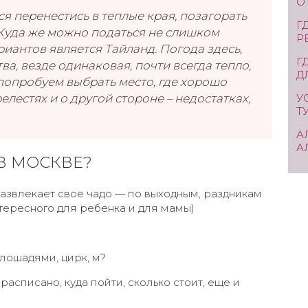
О
ся перенестись в теплые края, позагорать
Г
 Куда же можно податься не слишком
Р
иантов является Тайланд. Погода здесь,
Г
а, везде одинаковая, почти всегда тепло,
Д
 попробуем выбрать место, где хорошо
елестях и о другой стороне – недостатках,
У
Т
А
А
В МОСКВЕ?
 развлекает свое чадо — по выходным, раздникам
интересного для ребенка и для мамы)
 лошадями, цирк, м?
 расписано, куда пойти, сколько стоит, еще и