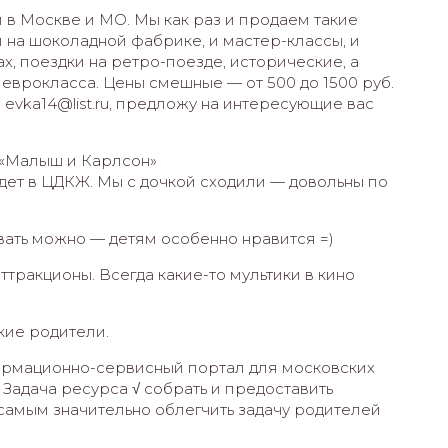
 в Москве и МО. Мы как раз и продаем такие
и на шоколадной фабрике, и мастер-классы, и
х, поездки на ретро-поезде, исторические, а
 еврокласса. Цены смешные — от 500 до 1500 руб.
: evka14@list.ru, предложу на интересующие вас
ь «Малыш и Карлсон»
). Идет в ЦДКЖ. Мы с дочкой сходили — довольны по
вать можно — детям особенно нравится =)
аттракционы. Всегда какие-то мультики в кино
кие родители.
формационно-сервисный портал для московских
. Задача ресурса √ собрать и предоставить
 самым значительно облегчить задачу родителей