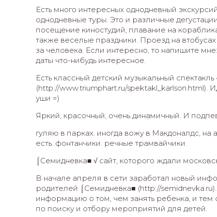
Есть много интересных однодневный экскурсий
однодневные туры. Это и различные дегустаци
посещение киностудий, плавание на кораблика
также веселые праздники. Проезд на втобусах
за человека. Если интересно, то напишите мне
даты что-нибудь интересное.
Есть классный детский музыкальный спектакл
(http://www.triumphart.ru/spektakl_karlson.html
уши =)
Яркий, красочный, очень динамичный. И подпе
гуляю в парках. иногда вожу в Макдоналдс, на 
есть. фонтанчики. речные трамвайчики.
⌠Семидневка■ √ сайт, которого ждали московс
В начале апреля в сети заработал новый ин
родителей ⌠Семидневка■ (http://semidnevka.ru)
информацию о том, чем занять ребенка, и тем
по поиску и отбору мероприятий для детей.