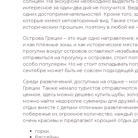
солнцем. На экскурсии необходимо выделить о
интересное за один-два дня не получится. Вед
одних достопримечательностей. Кроме того, 
которые имеют неповторимый вид. Также стоит 
историческим прошлым, поэтому в любой ее ч
Острова Греции – это еще одно направление, 
и как пляжные зоны, и как исторические мест
прогулки вокруг островов оставляют незабыва
отправиться на прогулку к островам, стоит по
особо популярен. Но не стоит откладывать по
сентябре может быть не совсем подходящей д
Среди развлечений, доступных на отдыхе – м
Греции. Также немало туристов отправляются 
ценное, здесь можно дешево купить шубы, золо
можно найти недорогие сувениры для друзей и
отдых вместе с детьми отличным развлечение
побережье их огромное количество, каждый с
очень красивы и предлагают хороший отдых для
горки,
бассейны,