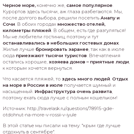
Черное море,
конечно же,
самое популярное
.
Курортов здесь тысячи, аж глаза разбегаются. Мы,
после долгого выбора, решили посетить
Анапу и
Сочи
. В обоих городах
множество отелей,
километры пляжей
. В общем, есть где разгуляться!
Мы не любители гостиниц, поэтому и тут
останавливались в небольших гостевых домах
.
Жилье лучше
бронировать заранее
, так как в июле
сюда
приезжают тысячи туристов
. Впечатления
остались хорошие,
хозяева домов – приятные люди
,
к которым хочется вернуться.
Что касается пляжей, то
здесь много людей
.
Отдых
на море в России в июле
получается шумный и
насыщенный.
Инфраструктура очень развита
,
поэтому ехать сюда лучше с полным кошельком!
Источник: http://travelask.ru/questions/78915-gde-
otdohnut-na-more-v-rossii-v-iyule
В этой статье мы писали на тему: "крым где лучше
отдохнуть в сентябре".