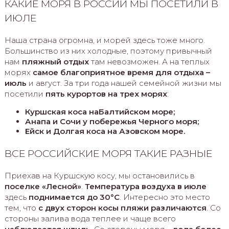
КАКИЕ МОРЯ В РОССИИ МЫ ПОСЕТИЛИ В
ИЮЛЕ
Наша страна огромна, и морей здесь тоже много.
Большинство из них холодные, поэтому привычный
нам
пляжный отдых
там невозможен. А на теплых
морях
с
амое благоприятное время для отдыха –
июль
и август. За три года нашей семейной жизни мы
посетили
пять курортов на трех морях
:
Куршская коса на
Балтийском мор
е;
Анапа и Сочи у побережья Черного моря;
Ейск и Долгая коса на Азовском море.
ВСЕ РОССИЙСКИЕ МОРЯ ТАКИЕ РАЗНЫЕ
Приехав на Куршскую косу, мы остановились в
поселке «Лесной»
.
Температура воздуха в июл
е
здесь
поднимается до 30°C
. Интересно это место
тем, что
с двух сторон косы пляжи различаются
. Со
стороны залива вода теплее и чаще всего