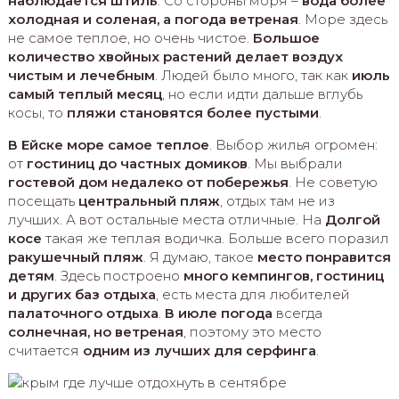
наблюдается штиль
. Со стороны моря –
вода более
холодная и соленая, а погода ветреная
. Море здесь
не самое теплое, но очень чистое.
Большое
количество хвойных растений делает воздух
чистым и лечебным
. Людей было много, так как
июль
самый теплый месяц
, но если идти дальше вглубь
косы, то
пляжи становятся более пустыми
.
В Ейске море самое теплое
. Выбор жилья огромен:
от
гостиниц до частных домиков
. Мы выбрали
гостевой дом недалеко от побережья
. Не советую
посещать
центральный пляж
, отдых там не из
лучших. А вот остальные места отличные. На
Долгой
косе
такая же теплая водичка. Больше всего поразил
ракушечный пляж
. Я думаю, такое
место понравится
детям
. Здесь построено
много кемпингов, гостиниц
и других баз отдыха
, есть места для любителей
палаточного отдыха
.
В июле погода
всегда
солнечная, но ветреная
, поэтому это место
считается
одним из лучших для серфинга
.