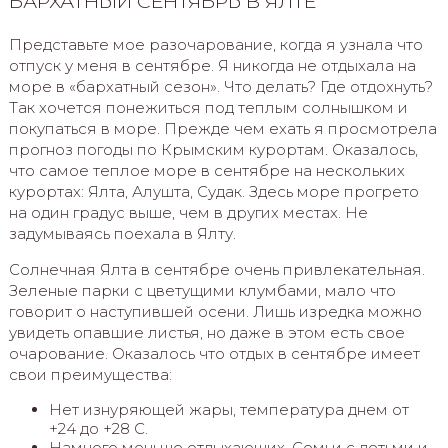
БАРХАТНЫЙ СЕНТЯБРЬ В ЯЛТЕ
Представьте мое разочарование, когда я узнала что
отпуск у меня в сентябре. Я никогда не отдыхала на
море в «бархатный сезон». Что делать? Где отдохнуть?
Так хочется понежиться под теплым солнышком и
покупаться в море. Прежде чем ехать я просмотрела
прогноз погоды по Крымским курортам. Оказалось,
что самое теплое море в сентябре на нескольких
курортах: Ялта, Алушта, Судак. Здесь море прогрето
на один градус выше, чем в других местах. Не
задумываясь поехала в Ялту.
Солнечная Ялта в сентябре очень привлекательная.
Зеленые парки с цветущими клумбами, мало что
говорит о наступившей осени. Лишь изредка можно
увидеть опавшие листья, но даже в этом есть свое
очарование. Оказалось что отдых в сентябре имеет
свои преимущества:
Нет изнуряющей жары, температура днем от
+24 до +28 C.
Намного меньше отдыхающих. Семьи с детьми и