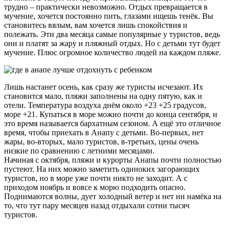
трудно – практически невозможно. Отдых превращается в
мучение, хочется постоянно пить, глазами ищешь тенёк. Вы
становитесь вялым, вам хочется лишь спокойствия и
полежать. Эти два месяца самые популярные у туристов, ведь
они и платят за жару и пляжный отдых. Но с детьми тут будет
мучение. Плюс огромное количество людей на каждом пляже.
Лишь настанет осень, как сразу же туристы исчезают. Их
становится мало, пляжи заполнены на одну пятую, как и
отели. Температура воздуха днём около +23 +25 градусов,
море +21. Купаться в море можно почти до конца сентября, и
это время называется бархатным сезоном. А ещё это отличное
время, чтобы приехать в Анапу с детьми. Во-первых, нет
жары, во-вторых, мало туристов, в-третьих, цены очень
низкие по сравнению с летними месяцами.
Начиная с октября, пляжи и курорты Анапы почти полностью
пустеют. На них можно заметить одиноких загорающих
туристов, но в море уже почти никто не заходит. А с
приходом ноябрь и вовсе к морю подходить опасно.
Поднимаются волны, дует холодный ветер и нет ни намёка на
то, что тут пару месяцев назад отдыхали сотни тысяч
туристов.