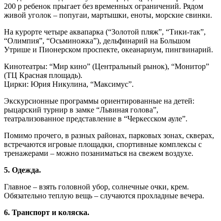
200 р ребенок прыгает без временных ограничений. Рядом
живой уголок – попугаи, мартышки, еноты, морские свинки.
На курорте четыре аквапарка (“Золотой пляж”, “Тики-так”,
“Олимпия”, “Осьминожка”), дельфинарий на Большом
Утрише и Пионерском проспекте, океанариум, пингвинарий.
Кинотеатры: “Мир кино” (Центральный рынок), “Монитор”
(ТЦ Красная площадь).
Цирки: Юрия Никулина, “Максимус”.
Экскурсионные программы ориентированные на детей:
рыцарский турнир в замке “Львиная голова”,
театрализованное представление в “Черкесском ауле”.
Помимо прочего, в разных районах, парковых зонах, скверах,
встречаются игровые площадки, спортивные комплексы с
тренажерами – можно позаниматься на свежем воздухе.
5. Одежда.
Главное – взять головной убор, солнечные очки, крем.
Обязательно теплую вещь – случаются прохладные вечера.
6. Транспорт и коляска.