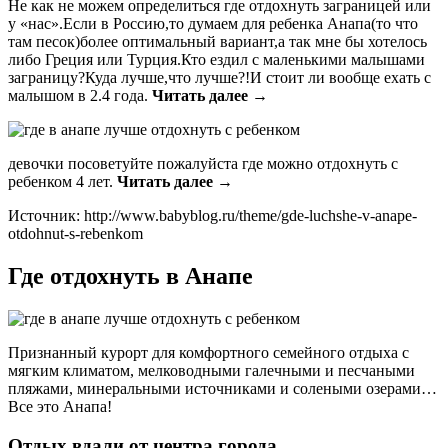
Не как не можем определиться где отдохнуть заграницей или
у «нас».Если в Россию,то думаем для ребенка Анапа(то что
там песок)более оптимальный вариант,а так мне бы хотелось
либо Греция или Турция.Кто ездил с маленькими малышами
заграницу?Куда лучше,что лучше?!И стоит ли вообще ехать с
малышом в 2.4 года.
Читать далее →
девочки посоветуйте пожалуйста где можно отдохнуть с
ребенком 4 лет.
Читать далее →
Источник: http://www.babyblog.ru/theme/gde-luchshe-v-anape-
otdohnut-s-rebenkom
Где отдохнуть в Анапе
Признанный курорт для комфортного семейного отдыха с
мягким климатом, мелководными галечными и песчаными
пляжами, минеральными источниками и солеными озерами…
Все это Анапа!
Отдых вдали от центра города