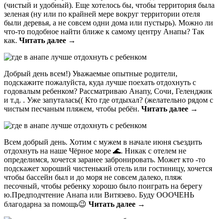
(чистый и удобный). Еще хотелось бы, чтобы территория была
зеленая (ну или по крайней мере вокруг территории отеля
были деревья, а не совсем одни дома или пустырь). Можно ли
что-то подобное найти ближе к самому центру Анапы? Так
как.
Читать далее →
Добрый день всем!) Уважаемые опытные родители,
подскажите пожалуйста, куда лучше поехать отдохнуть с
годовалым ребенком? Рассматриваю Анапу, Сочи, Геленджик
и т.д. . Уже запуталась(( Кто где отдыхал? (желательно рядом с
чистым песчаным пляжем, чтобы ребён.
Читать далее →
Всем добрый день. Хотим с мужем в начале июня съездить
отдохнуть на наше Чёрное море 🌊. Никак с отелем не
определимся, хочется заранее забронировать. Может кто -то
подскажет хороший чистенький отель или гостиницу, хочется
чтобы бассейн был и до моря не совсем далеко, пляж
песочный, чтобы ребенку хорошо было поиграть на берегу
ю.Предподчтение Анапа или Витязево. Буду ОООЧЕНЬ
благодарна за помощь😉
Читать далее →