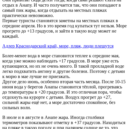
отдых в Анапу. И часто получается так, что они попадают в
самый пик жары, когда отдыхать на местных пляжах
практически невозможно.
Первые туристы становятся заметны на местных пляжах в
середине апреля. Но в это время год купаться тут нельзя. Море
прогрето до +13 градусов, и зайти в такую воду может не
каждый.
Адлер Краснодарский край, море, пляж, люди плещутся
Более-менее вода в море становится теплее к середине мая,
когда уже можно наблюдать +17 градусов. В море уже есть
купающиеся, но их не очень много. В такой прохладной воде
легко подхватить ангину и другие болезни. Поэтому с детьми
к морю в мае лучше не приезжать.
Другое дело июнь, особенно вторая часть месяца. После 10-15
июня вода у берегов Анапы становится тёплой, прогреваясь
до температуры в +20 градусов. И это отличная пора, чтобы
отдохнуть на курорте с детьми. Воздух прогрет до +27,
сильной жары ещё нет, а море достаточно спокойное, без
сильных волн.
В июле и в августе в Анапе жара. Иногда столбики
термометров показывают отметку в +37 градусов. Находиться
на пляже в такую погоду и при палящем солнце не то, что