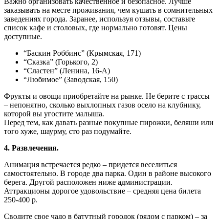
Важно организовать качественное и безопасное. Лучше
заказывать на месте проживания, чем кушать в сомнительных
заведениях города. Заранее, используя отзывы, составьте
список кафе и столовых, где нормально готовят. Цены
доступные.
“Баскин Роббинс” (Крымская, 171)
“Сказка” (Горького, 2)
“Сластен” (Ленина, 16-А)
“Любимое” (Заводская, 150)
Фрукты и овощи приобретайте на рынке. Не берите с трассы
– непонятно, сколько выхлопных газов осело на клубнику,
которой вы угостите малыша.
Перед тем, как давать разные покупные пирожки, беляши или
того хуже, шаурму, сто раз подумайте.
4. Развлечения.
Анимация встречается редко – придется веселиться
самостоятельно. В городе два парка. Один в районе высокого
берега. Другой расположен ниже администрации.
Аттракционы дорогое удовольствие – средняя цена билета
250-400 р.
Сводите свое чадо в батутный городок (рядом с парком) – за