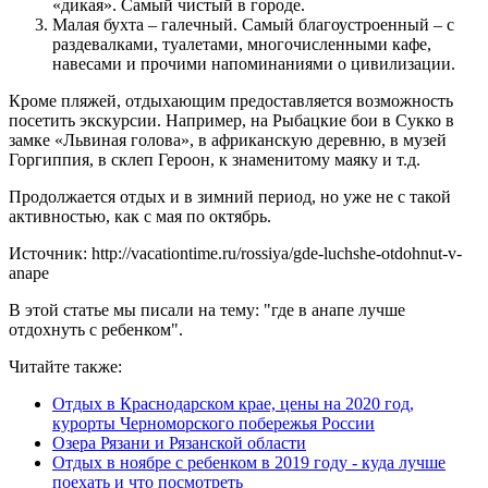
«дикая». Самый чистый в городе.
Малая бухта – галечный. Самый благоустроенный – с
раздевалками, туалетами, многочисленными кафе,
навесами и прочими напоминаниями о цивилизации.
Кроме пляжей, отдыхающим предоставляется возможность
посетить экскурсии. Например, на Рыбацкие бои в Сукко в
замке «Львиная голова», в африканскую деревню, в музей
Горгиппия, в склеп Героон, к знаменитому маяку и т.д.
Продолжается отдых и в зимний период, но уже не с такой
активностью, как с мая по октябрь.
Источник: http://vacationtime.ru/rossiya/gde-luchshe-otdohnut-v-
anape
В этой статье мы писали на тему: "где в анапе лучше
отдохнуть с ребенком".
Читайте также:
Отдых в Краснодарском крае, цены на 2020 год,
курорты Черноморского побережья России
Озера Рязани и Рязанской области
Отдых в ноябре с ребенком в 2019 году - куда лучше
поехать и что посмотреть