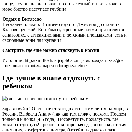
чище, чем анапские пляжи, но он галечный и при заходе в
море быстро наступает глубина.
Отдых в Витязево
Песчаные пляжи в Витязево идут от Джеметы до станицы
Благовещенской. Есть благоустроенные пляжи при отелях и
санаториях, с аттракционами и детскими площадками, есть и
свободные зоны для купания.
Смотрите, где еще можно отдохнуть в России:
Источник: http://xn--80ah3aqcq5b0a.xn--p1ai/rossiya-russia/gde-
mozhno-otdoxnut-v-anape-nedorogo-s-detmi/
Где лучше в анапе отдохнуть с
ребенком
Здравствуйте! Очень хочется отдохнуть этим летом на море, в
России. Выбрала Анапу (так как там пляж с песком). Поедем
только я и дочка (4,5 года). Посоветуйте, пожалуйста, где
можно отдохнуть! Требования: хорошая еда, хорошая детская
анимация, комфортные номера, бассейн, недалеко пляж