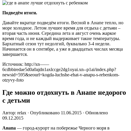
Подведём итоги.
Давайте вкратце подведём итоги. Весной в Анапе тепло, но
море холодное. Летом лучшее время для отдыха с детьми –
вторая часть июня. Середина лета и август очень жаркое
время года, и не каждый выдерживает такие температуры.
Бархатный сезон тут недолгий, буквально 3-4 недели.
Начинается он в сентябре, а уже в двадцатых числах месяца
завершается.
Источник: http://xn——
6cdbbiredae5d0a0ajdn1axlccge2dg1oyai.xn--p1ai/index.php?
newsid=595&seourl=kogda-luchshe-ehat-v-anapu-s-rebenkom-
otzyvy-foto
Где можно отдохнуть в Анапе недорого
с детьми
Автор: relax · Опубликовано 11.06.2015 · Обновлено
09.12.2015
Анапа
— город-курорт на побережье Черного моря в