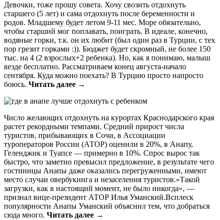
Девочки, тоже прошу совета. Хочу свозить отдохнуть
старшего (5 лет) и сама отдохнуть после беременности и
родов. Младшему будет летом 9-11 мес. Море обязательно,
чтобы старший мог поплавать, поиграть. В идеале, конечно,
водяные горки, т.к. он их любит (был один раз в Турции, с тех
пор грезит горками :)). Бюджет будет скромный, не более 150
тыс. на 4 (2 взрослых+2 ребенка). Но, как я понимаю, малыш
везде бесплатно. Рассматриваем конец августа-начало
сентября. Куда можно поехать? В Турцию просто напросто
боюсь.
Читать далее →
Число желающих отдохнуть на курортах Краснодарского края
растет рекордными темпами. Средний прирост числа
туристов, прибывающих в Сочи, в Ассоциации
туроператоров России (АТОР) оценили в 20%, в Анапу,
Геленджик и Туапсе — примерно в 10%. Спрос вырос так
быстро, что заметно превысил предложение, в результате чего
гостиницы Анапы даже оказались перегруженными, имеют
место случаи овербукинга и незаселения туристов.»Такой
загрузки, как в настоящий момент, не было никогда», —
признал вице-президент АТОР Илья Уманский.Всплеск
популярности Анапы Уманский объяснил тем, что добраться
сюда много.
Читать далее →