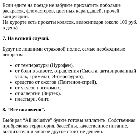
Если едите на поезде не забудьте прихватить побольше
раскрасок, фломастеров, цветных карандашей, прочей
канцелярии.
На курорте есть прокаты колясок, велосипедов (около 100 руб.
в день).
7. На всякий случай.
Будут не лишними страховой полис, самые необходимые
лекарства:
от температуры (Нурофен),
от боли в животе, отравления (Смекта, активированный
уголь, Тримедат, Энтерофурил),
средство от ожогов (Пантенол-спрей),
от укусов насекомых,
от аллергии (Зиртек),
пластыри, бинт.
8. “Все включено”.
Выбирая “All inclusive” будьте готовы заплатить. Собственная
прибрежная территория, бассейны, качественное питание,
воспитатели и многое другое стоит не дешево.