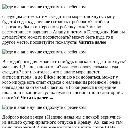
следущим летом хотим сьездить на море отдохнуть. сыну
будет 4 года. куда лучше сьездить с ребенком? чтобы и
взрослому было интересно и ребенку тоже? мы вот
рассматриваем вариант в Анапу и потом в Геленджик. Как вы
думаете?что можете посоветовать? может быть куда то в
другое место. посоветуйте пожалуста!
Читать далее →
Всем доброго дня! модет кто-нибудь подскажет где отдохнуть?
малышу 1,3 .. не рановато ли? ааа всю голову сломала куда
съездить? вот начиталась что в анапе море цветет.,
антисанитария.. а до Ейска не знаю как добраться. может у
кого-нибудь есть опыт отдыха с маленьким ребенком? очень
благодарна за отзывы! спасибо! а ! собираемся в середине
июля или в конце августа.. нужен пансионат или санаторий..
спасибо!
Читать далее →
Доброго всем вечера!) Неделю назад мы с дочкой вернулись
из нашего супер-приятного отпуска в Крыму! Ах, как же там
было прекрасно! И как мне не хотелось ехать домой))) Не