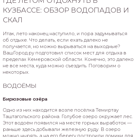
ГДЕ ЛЕТОМ ОТДОХНУТЬ В
КУЗБАССЕ: ОБЗОР ВОДОПАДОВ И
СКАЛ
Итак, лето наконец наступило, и пора задумываться
об отдыхе. Что делать, если ехать далеко не
получается, но можно вырываться на выходные?
ВашГород.ру подготовил список мест для отдыха в
пределах Кемеровской области. Конечно, это далеко
не все места, куда можно съездить. Поговорим о
некоторых.
ВОДОЁМЫ
Бирюзовые озёра
Одно из них находится возле посёлка Темиртау
Таштагольского района. Голубое озеро окружает лес.
Этот водоём появился на месте горных выработок —
раньше здесь добывали железную руду. В озеро
можно нырять, а на его берегу построили домики для