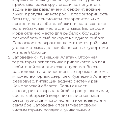
пребывают здесь круглогодично, популярны
водные виды развлечений: серфинг, водные
лыжи, прогулки на катерах. На территории есть
базы отдыха, пансионаты, оздоровительные
лагеря, и для любителей жить в палатках тоже
есть пейзажные места для отдыха. Беловское
море отлично место для рыбалок, большое
разнообразие рыб покорит не одного рыбака.
Беловское водохранилище считается райским
уголком отдыха для неизбалованных курортами
жителей Сибири.
Заповедник «Кузнецкий Алатау». Огромная
территория заповедника привлекательна для
любителей экологического туризма. Здесь
расположены величественные горные системы,
множество горных озер, рек. Кузнецкий Алатау –
резервуар, питающий водную систему рек
Кемеровской области. Большая часть
заповедника покрыта тайгой, и растут здесь ели,
сосны, сибирский кедр, пихта, лиственница.
Сезон туристов многочислен и июле, августе и
сентябре. Заповедник притягивает своим
чистым горным воздухом, уникальными