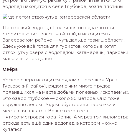
устроить отличную рыбалку и разбить палатки. Этот
водопад находится в селе Глубокое, возле плотины.
Пещерский водопад. Появился он недавно при
строительстве трассы на Алтай, и находится в
Залесовском районе — чуть дальше границ области.
Здесь уже всё готов для туристов, которые хотят
отдохнуть у озера с водопадом: катамараны, парковки,
магазины и так далее.
Озёра
Урское озеро находится рядом с посёлком Урск (
Гурьевский район), рядом с ним много прудов,
появившихся на месте добычи полезных ископаемых.
Это озеро глубокое — около 50 метров. Оно тоже
окружено лесом. Рядом обустроили парковки и
места для палаток. Возле озера есть
пятисотметровая гора Копна. А через три километра
отсюда есть ещё один водопад, в котором можно
купаться.