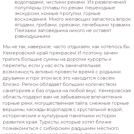
водопадами, чистыми реками. Из развлечений
популярны сплавы по рекам, пешеходные
экскурсии, конные прогулки, горные
восхождения. Много желающих запастись впрок
ягодами, грибами, орехами, лечебными травами.
Пейзажи заповедника никого не оставят
равнодушными.
Мы не так, наверное, часто отдыхаем, как хотелось бы.
Кемеровский край прекрасен! И поэтому зачем
тратить большие суммы на дорогие курорты и
перелеты, если у нас есть замечательная
возможность активно провести время с родными,
друзьями и при этом все это находится совсем
близко. Регион обладает большим количеством
санаториев и баз отдыха на любой вкус. Кемеровская
область подарит вам не забываемые впечатления:
горные реки, могущественная тайга, снежные горные
вершины, каскады водопадов с хрустальной водой,
исторические и культурные памятники истории
развития края. Туристы, которые хотят ближе
познакомиться с сибирским радушием местного