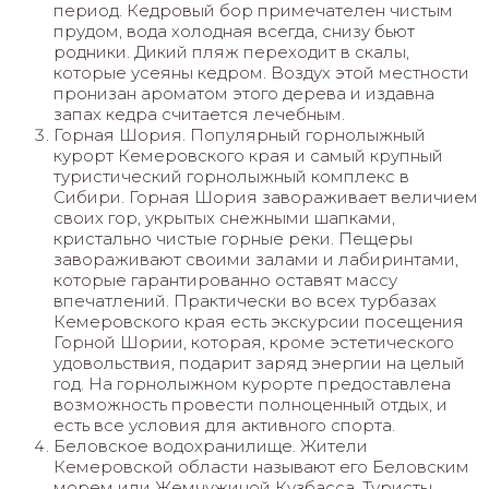
период. Кедровый бор примечателен чистым
прудом, вода холодная всегда, снизу бьют
родники. Дикий пляж переходит в скалы,
которые усеяны кедром. Воздух этой местности
пронизан ароматом этого дерева и издавна
запах кедра считается лечебным.
Горная Шория. Популярный горнолыжный
курорт Кемеровского края и самый крупный
туристический горнолыжный комплекс в
Сибири. Горная Шория завораживает величием
своих гор, укрытых снежными шапками,
кристально чистые горные реки. Пещеры
завораживают своими залами и лабиринтами,
которые гарантированно оставят массу
впечатлений. Практически во всех турбазах
Кемеровского края есть экскурсии посещения
Горной Шории, которая, кроме эстетического
удовольствия, подарит заряд энергии на целый
год. На горнолыжном курорте предоставлена
возможность провести полноценный отдых, и
есть все условия для активного спорта.
Беловское водохранилище. Жители
Кемеровской области называют его Беловским
морем или Жемчужиной Кузбасса. Туристы