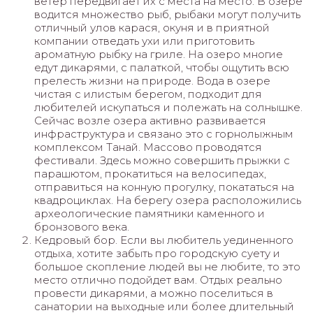
ветер передвигает их с места на место. В озере
водится множество рыб, рыбаки могут получить
отличный улов карася, окуня и в приятной
компании отведать ухи или приготовить
ароматную рыбку на гриле. На озеро многие
едут дикарями, с палаткой, чтобы ощутить всю
прелесть жизни на природе. Вода в озере
чистая с илистым берегом, подходит для
любителей искупаться и полежать на солнышке.
Сейчас возле озера активно развивается
инфраструктура и связано это с горнолыжным
комплексом Танай. Массово проводятся
фестивали. Здесь можно совершить прыжки с
парашютом, прокатиться на велосипедах,
отправиться на конную прогулку, покататься на
квадроциклах. На берегу озера расположились
археологические памятники каменного и
бронзового века.
Кедровый бор. Если вы любитель уединенного
отдыха, хотите забыть про городскую суету и
большое скопление людей вы не любите, то это
место отлично подойдет вам. Отдых реально
провести дикарями, а можно поселиться в
санатории на выходные или более длительный