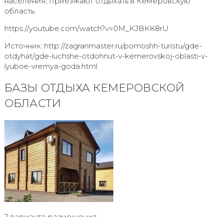
населения, приезжают отдыхать в Кемеровскую
область.
https://youtube.com/watch?v=0M_KJBKK8rU
Источник: http://zagranmaster.ru/pomoshh-turistu/gde-
otdyhat/gde-luchshe-otdohnut-v-kemerovskoj-oblasti-v-
lyuboe-vremya-goda.html
БАЗЫ ОТДЫХА КЕМЕРОВСКОЙ
ОБЛАСТИ
2 варианта размещения: