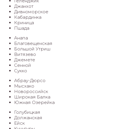
Геленджик
Джанхот
Дивноморское
Кабардинка
Криница
Пшада
Анапа
Благовещенская
Большой Утриш
Витязево
Джемете
Сенной
Сукко
Абрау-Дюрсо
Мысхако
Новороссийск
Широкая Балка
Южная Озерейка
Голубицкая
Должанская
Ейск
Кучугуры