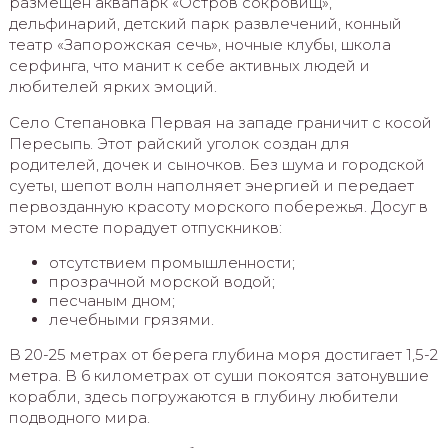
размещен аквапарк «Остров сокровищ»,
дельфинарий, детский парк развлечений, конный
театр «Запорожская сечь», ночные клубы, школа
серфинга, что манит к себе активных людей и
любителей ярких эмоций.
Село Степановка Первая на западе граничит с косой
Пересыпь. Этот райский уголок создан для
родителей, дочек и сыночков. Без шума и городской
суеты, шепот волн наполняет энергией и передает
первозданную красоту морского побережья. Досуг в
этом месте порадует отпускников:
отсутствием промышленности;
прозрачной морской водой;
песчаным дном;
лечебными грязями.
В 20-25 метрах от берега глубина моря достигает 1,5-2
метра. В 6 километрах от суши покоятся затонувшие
корабли, здесь погружаются в глубину любители
подводного мира.