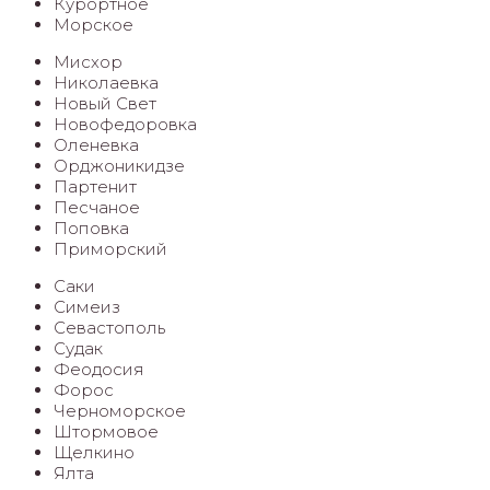
Курортное
Морское
Мисхор
Николаевка
Новый Свет
Новофедоровка
Оленевка
Орджоникидзе
Партенит
Песчаное
Поповка
Приморский
Саки
Cимеиз
Севастополь
Судак
Феодосия
Форос
Черноморское
Штормовое
Щелкино
Ялта