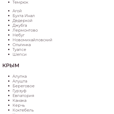
Темрюк
Агой
Бухта Инал
Дедеркой
Джубга
Лермонтово
Небуг
Новомихайловский
Ольгинка
Туапсе
Шепси
КРЫМ
Алупка
Алушта
Береговое
Гурзуф
Евпатория
Канака
Керчь
Коктебель