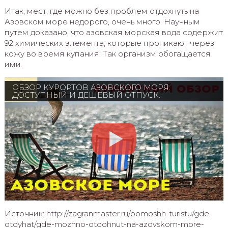
Итак, мест, где можно без проблем отдохнуть на
Азовском море недорого, очень много. Научным
путем доказано, что азовская морская вода содержит
92 химических элемента, которые проникают через
кожу во время купания. Так организм обогащается
ими.
ОБЗОР КУРОРТОВ АЗОВСКОГО МОРЯ.
ДОСТУПНЫЙ И ДЕШЕВЫЙ ОТПУСК.
Источник: http://zagranmaster.ru/pomoshh-turistu/gde-
otdyhat/gde-mozhno-otdohnut-na-azovskom-more-