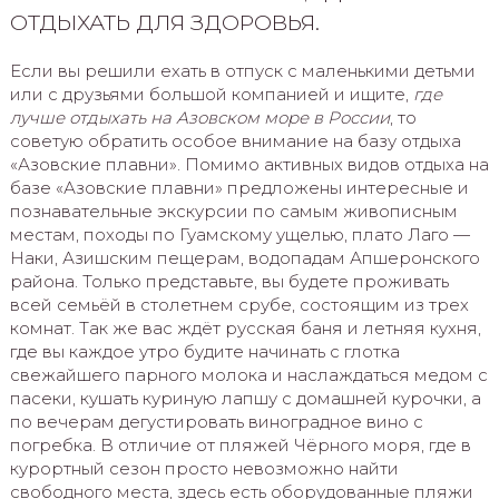
ОТДЫХАТЬ ДЛЯ ЗДОРОВЬЯ.
Если вы решили ехать в отпуск с маленькими детьми
или с друзьями большой компанией и ищите,
где
лучше отдыхать на Азовском море в России
, то
советую обратить особое внимание на базу отдыха
«Азовские плавни». Помимо активных видов отдыха на
базе «Азовские плавни» предложены интересные и
познавательные экскурсии по самым живописным
местам, походы по Гуамскому ущелью, плато Лаго —
Наки, Азишским пещерам, водопадам Апшеронского
района. Только представьте, вы будете проживать
всей семьёй в столетнем срубе, состоящим из трех
комнат. Так же вас ждёт русская баня и летняя кухня,
где вы каждое утро будите начинать с глотка
свежайшего парного молока и наслаждаться медом с
пасеки, кушать куриную лапшу с домашней курочки, а
по вечерам дегустировать виноградное вино с
погребка. В отличие от пляжей Чёрного моря, где в
курортный сезон просто невозможно найти
свободного места, здесь есть оборудованные пляжи