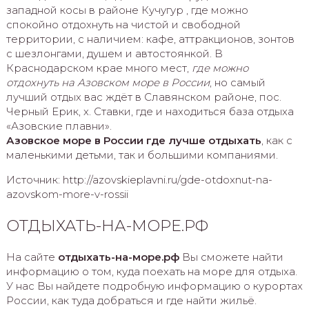
западной косы в районе Кучугур , где можно
спокойно отдохнуть на чистой и свободной
территории, с наличием: кафе, аттракционов, зонтов
с шезлонгами, душем и автостоянкой. В
Краснодарском крае много мест,
где можно
отдохнуть на Азовском море в России
, но самый
лучший отдых вас ждёт в Славянском районе, пос.
Черный Ерик, х. Ставки, где и находиться база отдыха
«Азовские плавни».
Азовское море в России где лучше отдыхать
, как с
маленькими детьми, так и большими компаниями.
Источник: http://azovskieplavni.ru/gde-otdoxnut-na-
azovskom-more-v-rossii
ОТДЫХАТЬ-НА-МОРЕ.РФ
На сайте
отдыхать-на-море.рф
Вы сможете найти
информацию о том, куда поехать на море для отдыха.
У нас Вы найдете подробную информацию о курортах
России, как туда добраться и где найти жильё.