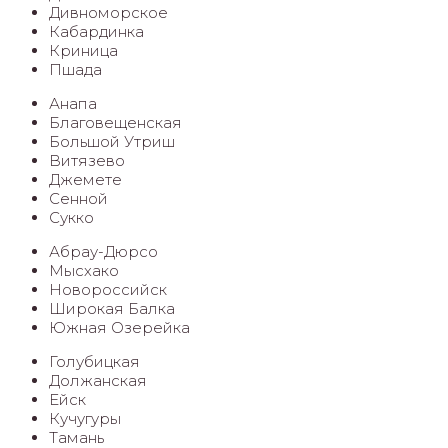
Дивноморское
Кабардинка
Криница
Пшада
Анапа
Благовещенская
Большой Утриш
Витязево
Джемете
Сенной
Сукко
Абрау-Дюрсо
Мысхако
Новороссийск
Широкая Балка
Южная Озерейка
Голубицкая
Должанская
Ейск
Кучугуры
Тамань