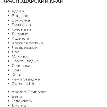
КРАСНОДАРСКИЙ КРАЙ
Адлер
Вардане
Волконка
Вишневка
Головинка
Дагомыс
Кудепста
Красная поляна
Лазаревское
Лоо
Макопсе
Совет-Квадже
Солоники
Сочи
Хоста
Чемитоквадже
Якорная Щель
Архипо-Осиповка
Бетта
Геленджик
Джанхот