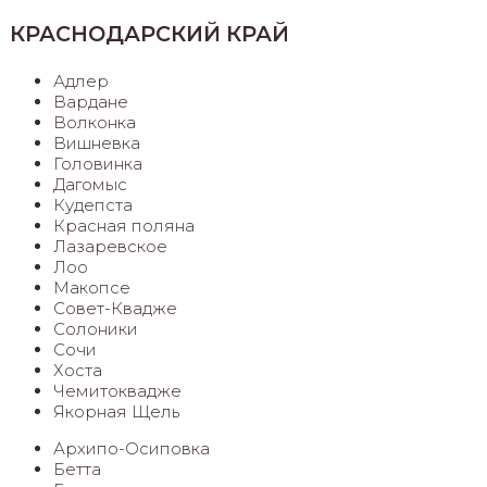
КРАСНОДАРСКИЙ КРАЙ
Адлер
Вардане
Волконка
Вишневка
Головинка
Дагомыс
Кудепста
Красная поляна
Лазаревское
Лоо
Макопсе
Совет-Квадже
Солоники
Сочи
Хоста
Чемитоквадже
Якорная Щель
Архипо-Осиповка
Бетта