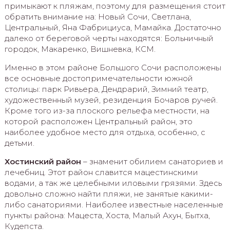
примыкают к пляжам, поэтому для размещения стоит
обратить внимание на: Новый Сочи, Светлана,
Центральный, Яна Фабрициуса, Мамайка. Достаточно
далеко от береговой черты находятся: Больничный
городок, Макаренко, Вишневка, КСМ.
Именно в этом районе Большого Сочи расположены
все основные достопримечательности южной
столицы: парк Ривьера, Дендрарий, Зимний театр,
художественный музей, резиденция Бочаров ручей.
Кроме того из-за плоского рельефа местности, на
которой расположен Центральный район, это
наиболее удобное место для отдыха, особенно, с
детьми.
Хостинский район
– знаменит обилием санаториев и
лечебниц. Этот район славится мацестинскими
водами, а так же целебными иловыми грязями. Здесь
довольно сложно найти пляжи, не занятые какими-
либо санаториями. Наиболее известные населенные
пункты района: Мацеста, Хоста, Малый Ахун, Бытха,
Кудепста.