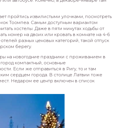
е или автобусе. Конечно, в декабре-январе там
ает пройтись извилистыми улочками, посмотреть
амок Тоомпеа. Самым доступным вариантом
тать хостелы. Даже в пяти минутах ходьбы от
ть номер на двоих или кровать в комнате на 4-6
отелей разных ценовых категорий, такой отпуск
рском берегу.
ры на новогодние праздники с проживанием в
– город компактный, основные
сти. Если же отправиться в Ригу, то и там
ким сердцем города. В столице Латвии тоже
мест. Недаром ее центр включен в список