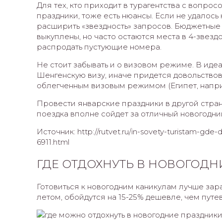
Для тех, кто приходит в турагентства с вопрос
праздники, тоже есть нюансы. Если не удалось 
расширить «звездность» запросов. Бюджетные 
выкуплены, но часто остаются места в 4-звезд
распродать пустующие номера.
Не стоит забывать и о визовом режиме. В иде
Шенгенскую визу, иначе придется довольствов
облегченным визовым режимом (Египет, напр
Провести январские праздники в другой стран
поездка вполне сойдет за отличный новогодни
Источник: http://rutvet.ru/in-sovety-turistam-gd
6911.html
ГДЕ ОТДОХНУТЬ В НОВОГОДН
Готовиться к новогодним каникулам лучше зар
летом, обойдутся на 15-25% дешевле, чем пут