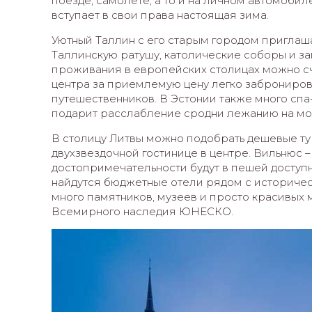
поезде, самолете, а то и на личном автомобил
вступает в свои права настоящая зима.
Уютный Таллин с его старым городом приглаш
Таллинскую ратушу, католические соборы и з
проживания в европейских столицах можно счи
центра за приемлемую цену легко забронирова
путешественников. В Эстонии также много спа-
подарит расслабление сродни лежанию на мо
В столицу Литвы можно подобрать дешевые ту
двухзвездочной гостинице в центре. Вильнюс 
достопримечательности будут в пешей доступно
найдутся бюджетные отели рядом с историчес
много памятников, музеев и просто красивых 
Всемирного наследия ЮНЕСКО.