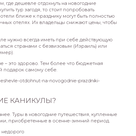
ом, где дешевле отдохнуть на новогодние
купить тур загодя, то стоит попробовать
отели ближе к празднику могут быть полностью
очных отелях. Их владельцы снижают цены, чтобы
але нужно всегда иметь при себе действующую
аться странами с безвизовым (Израиль) или
имер).
е – это здорово. Тем более что бюджетная
й подарок самому себе.
e-deshevle-otdohnut-na-novogodnie-prazdniki-
ИЕ КАНИКУЛЫ?
анее. Туры в новогодние путешествия, купленные
евки, приобретенные в осенне-зимний период.