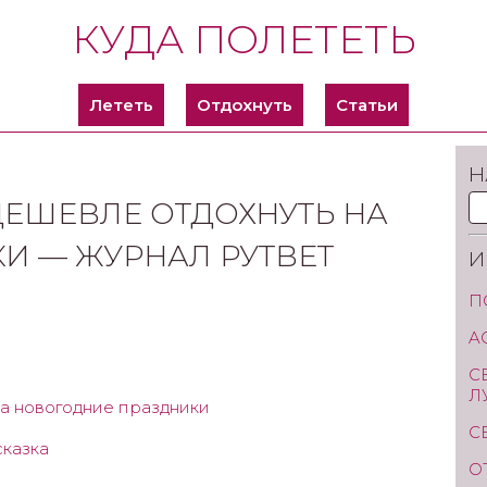
КУДА ПОЛЕТЕТЬ
Лететь
Отдохнуть
Статьи
Н
 ДЕШЕВЛЕ ОТДОХНУТЬ НА
И — ЖУРНАЛ РУТВЕТ
И
П
A
С
Л
на новогодние праздники
С
сказка
О