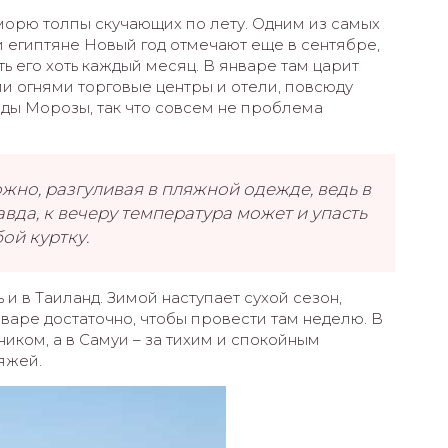
 морю толпы скучающих по лету. Одним из самых
 египтяне Новый год отмечают еще в сентябре,
ть его хоть каждый месяц. В январе там царит
 огнями торговые центры и отели, повсюду
еды Морозы, так что совсем не проблема
но, разгуливая в пляжной одежде, ведь в
авда, к вечеру температура может и упасть
бой куртку.
и в Таиланд. Зимой наступает сухой сезон,
январе достаточно, чтобы провести там неделю. В
ком, а в Самуи – за тихим и спокойным
яжей.