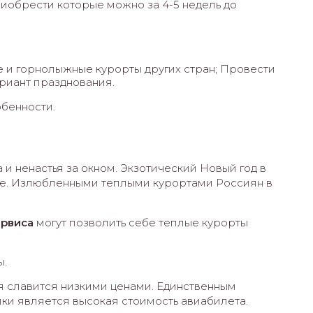
иобрести которые можно за 4-5 недель до
ие и горнолыжные курорты других стран; Провести
ариант празднования.
бенности.
 и ненастья за окном. Экзотический Новый год в
ие. Излюбленными теплыми курортами Россиян в
ервиса
могут позволить себе теплые курорты
ы.
я славится низкими ценами. Единственным
и является высокая стоимость авиабилета.