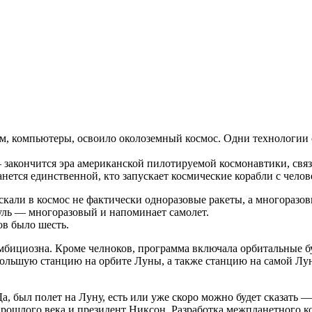
ом, компьютеры, освоило околоземный космос. Одни технологии 
 закончится эра американской пилотируемой космонавтики, связа
станется единственной, кто запускает космические корабли с чело
али в космос не фактически одноразовые ракеты, а многоразовы
уль — многоразовый и напоминает самолет.
ов было шесть.
мбициозна. Кроме челноков, программа включала орбитальные 
небольшую станцию на орбите Луны, а также станцию на самой Л
Да, был полет на Луну, есть или уже скоро можно будет сказать 
прошлого века и президент Никсон. Разработка межпланетного к