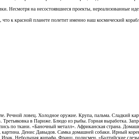
ики. Несмотря на несостоявшиеся проекты, нереализованные идеи
, что к красной планете полетит именно наш космический корабл
е. Речной ловец. Холодное оружие. Крупа, пальма. Сладкий карт
 Третьяковка в Париже. Блюдо из рыбы. Горная выработка. Запр
пись по ткани. «Баночный металл». Африканская страна. Домашн
, картина. Денис Давыдов. Самка домашней собаки. Ирный корень
. Ирак. Небольшая жирафа. Франц. полисмен. «Балтийские слезы