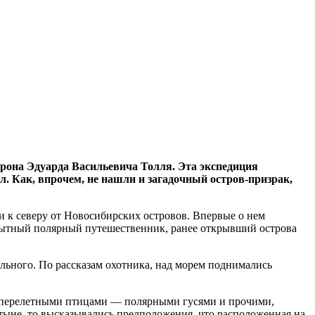
рона Эдуарда Васильевича Толля. Эта экспедиция
ел. Как, впрочем, не нашли и загадочный остров-призрак,
и к северу от Новосибирских островов. Впервые о нем
пытный полярный путешественник, ранее открывший острова
ельного. По рассказам охотника, над морем поднимались
а перелетными птицами — полярными гусями и прочими,
тыне, то высказывались предположения, что расположенная на