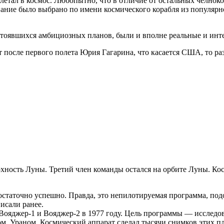
летал в космос. Любопытно, что в отличие от остальных челноков
вание было выбрано по имени космического корабля из популярн
состоявшихся амбициозных планов, были и вполне реальные и инт
лет после первого полета Юрия Гагарина, что касается США, то 
ерхность Луны. Третий член команды остался на орбите Луны. К
статочно успешно. Правда, это непилотируемая программа, по
исали ранее.
Вояджер-1 и Вояджер-2 в 1977 году. Цель программы — исследо
м, Ураном. Космический аппарат сделал тысячи снимков этих пл