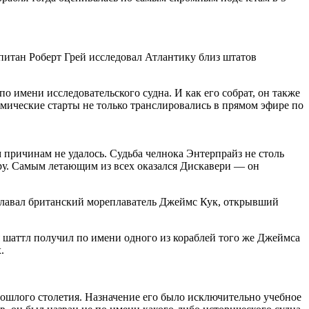
питан Роберт Грей исследовал Атлантику близ штатов
о имени исследовательского судна. И как его собрат, он также
смические старты не только транслировались в прямом эфире по
 причинам не удалось. Судьба челнока Энтерпрайз не столь
ору. Самым летающим из всех оказался Дискавери — он
м плавал британский мореплаватель Джеймс Кук, открывший
 шаттл получил по имени одного из кораблей того же Джеймса
.
рошлого столетия. Назначение его было исключительно учебное