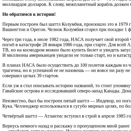
миллиардов долларов. К слову, межпланетный корабль должен 
Но обратимся к истории!
Первым построен был шаттл Колумбия, произошло это в 1979 г
Вашингтон и Орегон. Челнок Колумбия сгорел при посадке 1 фев
Через три года, в июле 1982 года, НАСА получает свой второй
погиб в катастрофе 28 января 1986 года, при старте. Для все
ТВ, но на космодром можно было купить билет и увидеть запу
И миллионы американцев увидели не только старт, но и катаст
В планах НАСА было осуществить до 100 полетов каждым из чел
трагична, но и успешной ее не назовешь — он вовсе ни разу н
совершил целых 39 стартов.
Если уж я стал описывать историю названий, то стоит упомян
Гавайские острова и исследовавший северо-запад Канады. День
Неизвестно, был бы построен пятый шаттл — Индевор, но поги
Кука. Челленджер использовался в сугубо мирных целях, по бо
Четвёртый шаттл — Атлантис вступил в строй в апреле 1985 го
Вернусь немного назад и расскажу о пропущенном мной ранее 