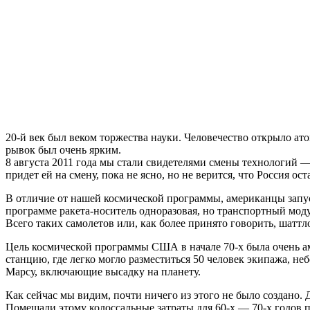
20-й век был веком торжества науки. Человечество открыло ат
рывок был очень ярким.
8 августа 2011 года мы стали свидетелями смены технологий —
придет ей на смену, пока не ясно, но не верится, что Россия о
В отличие от нашей космической программы, американцы запуск
программе ракета-носитель одноразовая, но транспортный мод
Всего таких самолетов или, как более принято говорить, шаттл
Цель космической программы США в начале 70-х была очень а
станцию, где легко могло разместиться 50 человек экипажа, 
Марсу, включающие высадку на планету.
Как сейчас мы видим, почти ничего из этого не было создано. 
Помешали этому колоссальные затраты для 60-х — 70-х годов 