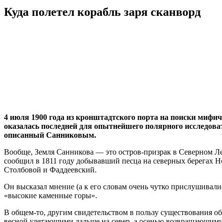
Куда полетел корабль заря сканворд
4 июля 1900 года из кронштадтского порта на поиски мифи
оказалась последней для опытнейшего полярного исследовате
описанный Санниковым.
Вообще, Земля Санникова — это остров-призрак в Северном Ле
сообщил в 1811 году добывавший песца на северных берегах
Столбовой и Фаддеевский.
Он высказал мнение (а к его словам очень чутко прислушивали
«высокие каменные горы».
В общем-то, другим свидетельством в пользу существования 
весной улетающими дальше на север, а осенью возвращающимис