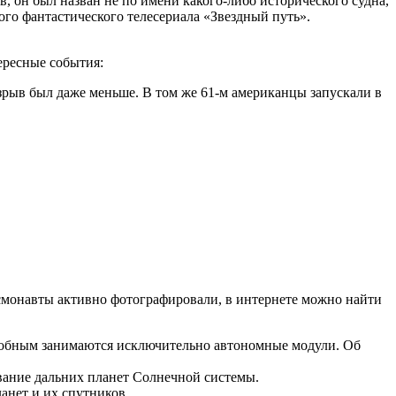
, он был назван не по имени какого-либо исторического судна,
ого фантастического телесериала «Звездный путь».
ересные события:
разрыв был даже меньше. В том же 61-м американцы запускали в
осмонавты активно фотографировали, в интернете можно найти
добным занимаются исключительно автономные модули. Об
вание дальних планет Солнечной системы.
анет и их спутников.