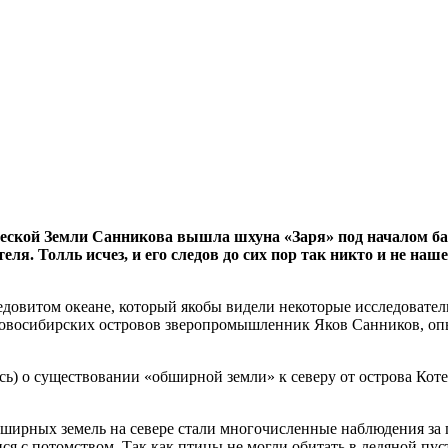
ческой Земли Санникова вышла шхуна «Заря» под началом ба
ля. Толль исчез, и его следов до сих пор так никто и не наш
довитом океане, который якобы видели некоторые исследовател
 Новосибирских островов зверопромышленник Яков Санников, о
сь) о существовании «обширной земли» к северу от острова Кот
обширных земель на севере стали многочисленные наблюдения з
я с потомством. Так как птицы не могли обитать в ледяной пус