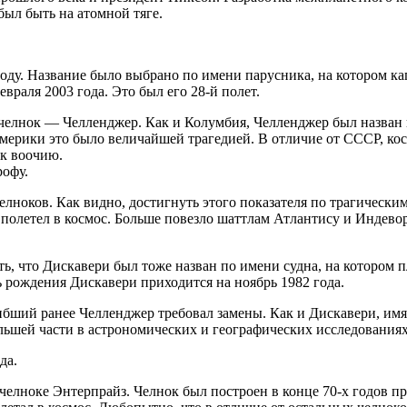
был быть на атомной тяге.
оду. Название было выбрано по имени парусника, на котором ка
раля 2003 года. Это был его 28-й полет.
 челнок — Челленджер. Как и Колумбия, Челленджер был назван п
й Америки это было величайшей трагедией. В отличие от СССР, ко
ск воочию.
рофу.
ноков. Как видно, достигнуть этого показателя по трагическим
е полетел в космос. Больше повезло шаттлам Атлантису и Индев
уть, что Дискавери был тоже назван по имени судна, на которо
 рождения Дискавери приходится на ноябрь 1982 года.
бший ранее Челленджер требовал замены. Как и Дискавери, имя
льшей части в астрономических и географических исследованиях
да.
челноке Энтерпрайз. Челнок был построен в конце 70-х годов п