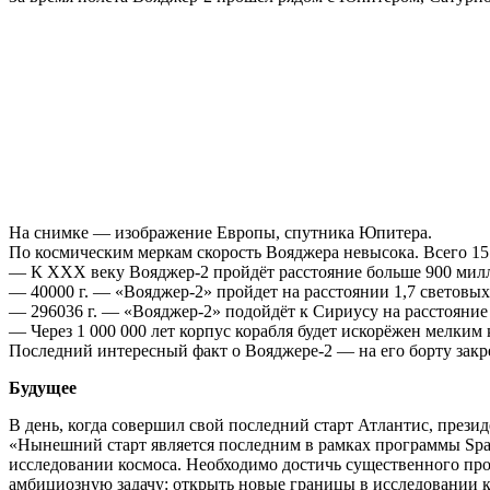
На снимке — изображение Европы, спутника Юпитера.
По космическим меркам скорость Вояджера невысока. Всего 15 
— К XXX веку Вояджер-2 пройдёт расстояние больше 900 милли
— 40000 г. — «Вояджер-2» пройдет на расстоянии 1,7 световых 
— 296036 г. — «Вояджер-2» подойдёт к Сириусу на расстояние 
— Через 1 000 000 лет корпус корабля будет искорёжен мелким
Последний интересный факт о Вояджере-2 — на его борту закре
Будущее
В день, когда совершил свой последний старт Атлантис, презид
«Нынешний старт является последним в рамках программы Space
исследовании космоса. Необходимо достичь существенного про
амбициозную задачу: открыть новые границы в исследовании к