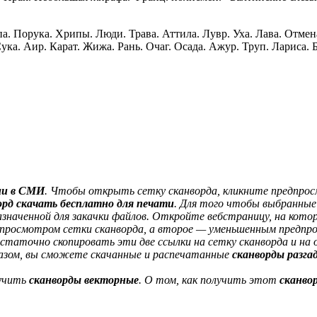
па. Порука. Хрипы. Люди. Трава. Аттила. Лувр. Уха. Лава. Отмена
 Сука. Аир. Карат. Жижа. Рань. Очаг. Осада. Ажур. Труп. Лариса.
ии в СМИ
. Чтобы открыть сетку сканворда, кликните предпрос
орд скачать бесплатно для печати
. Для того чтобы выбранны
значенной для закачки файлов. О​ткройте вебстраницу, на кото
дпросмотром сетки сканворда, а второе — уменьшенным предпр
таточно скопировать эти две ссылки на сетку сканворда и на о
азом, вы сможете скачанные и распечатанные
сканворды разга
лучить
сканворды векторные
. О том, как получить этот
сканвор