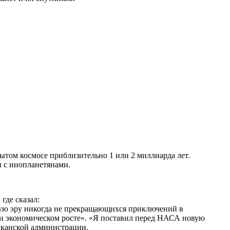
рытом космосе приблизительно 1 или 2 миллиарда лет.
и с инопланетянами.
где сказал:
новую эру никогда не прекращающихся приключений в
х и экономическом росте». «Я поставил перед НАСА новую
иканской администрации.