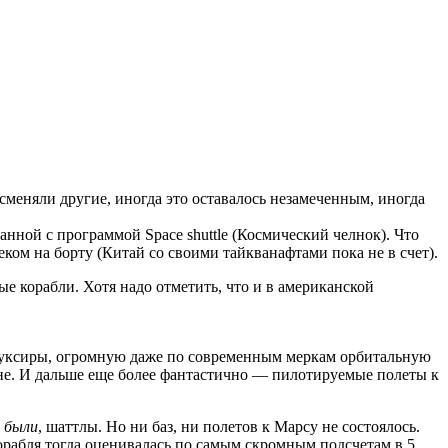
сменяли другие, иногда это оставалось незамеченным, иногда
нной с программой Space shuttle (Космический челнок). Что
веком на борту (Китай со своими тайкванафтами пока не в счет).
е корабли. Хотя надо отметить, что и в американской
буксиры, огромную даже по современным меркам орбитальную
уне. И дальше еще более фантастично — пилотируемые полеты к
—
были
, шаттлы. Но ни баз, ни полетов к Марсу не состоялось.
орабля тогда оценивалась по самым скромным подсчетам в 5