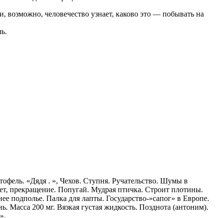
, возможно, человечество узнает, каково это — побывать на
ь.
офель. «Дядя . », Чехов. Ступня. Ручательство. Шумы в
ет, прекращение. Попугай. Мудрая птичка. Строит плотины.
ее подполье. Палка для лапты. Государство-»сапог» в Европе.
. Масса 200 мг. Вязкая густая жидкость. Позднота (антоним).
».