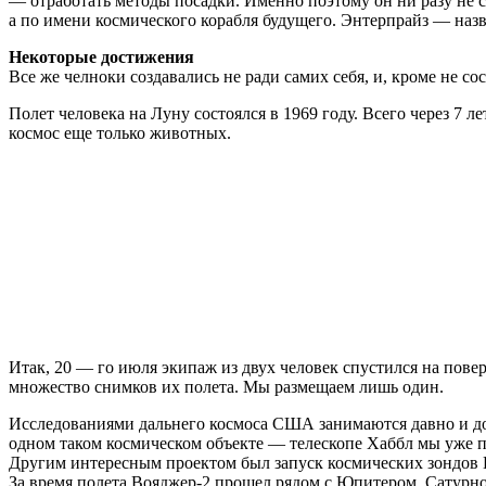
— отработать методы посадки. Именно поэтому он ни разу не с
а по имени космического корабля будущего. Энтерпрайз — наз
Некоторые достижения
Все же челноки создавались не ради самих себя, и, кроме не 
Полет человека на Луну состоялся в 1969 году. Всего через 7 
космос еще только животных.
Итак, 20 — го июля экипаж из двух человек спустился на пов
множество снимков их полета. Мы размещаем лишь один.
Исследованиями дальнего космоса США занимаются давно и до
одном таком космическом объекте — телескопе Хаббл мы уже п
Другим интересным проектом был запуск космических зондов 
За время полета Вояджер-2 прошел рядом с Юпитером, Сатурно