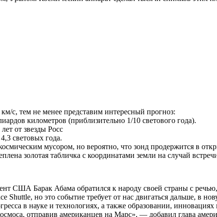
км/с, тем не менее представим интересный прогноз:
ардов километров (приблизительно 1/10 светового года).
лет от звезды Росс
4,3 световых года.
 космическим мусором, но вероятно, что зонд продержится в отк
плена золотая табличка с координатами земли на случай встреч
ент США Барак Абама обратился к народу своей страны с речью, 
 Shuttle, но это событие требует от нас двигаться дальше, в 
гресса в науке и технологиях, а также образовании, инновация
осмоса, отправив американцев на Марс», — добавил глава амер