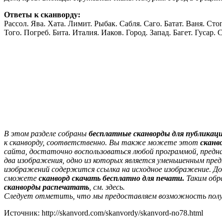
Ответы к сканворду:
Рассол. Ява. Хата. Лимит. Рыбак. Сабля. Саго. Батат. Ваня. Сто
Того. Погреб. Бита. Италия. Иаков. Город. Запад. Багет. Гусар.
В этом разделе собраны
бесплатные сканворды для публикац
к сканворду, соответственно. Вы также можете этот
сканв
сайта, достаточно воспользоваться любой программой, предна
два изображения, одно из которых является уменьшенным пре
изображений содержится ссылка на исходное изображение. Дос
сможете
сканворд скачать бесплатно для печати.
Таким обр
сканворды распечатать
, см. здесь.
Следует отметить, что мы предоставляем возможность по
Источник: http://skanvord.com/skanvordy/skanvord-no78.html