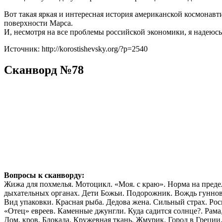
Вот такая яркая и интересная история американской космонавт
поверхности Марса.
И, несмотря на все проблемы российской экономики, я надеюсь
Источник: http://korostishevsky.org/?p=2540
Сканворд №78
Вопросы к сканворду:
Жижа для похмелья. Мотоцикл. «Моя. с краю». Норма на предел
дыхательных органах. Дети Божьи. Подорожник. Вождь гуннов.
Вид упаковки. Красная рыба. Дедова жена. Сильный страх. Рос
«Отец» евреев. Каменные джунгли. Куда садится солнце?. Рама
Дом, кров. Блокада. Кружевная ткань. Жмурик. Город в Греции