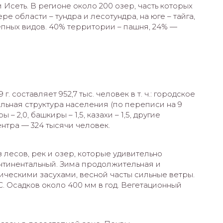
Исеть. В регионе около 200 озер, часть которых
 области – тундра и лесотундра, на юге – тайга,
епных видов. 40% территории – пашня, 24% —
. составляет 952,7 тыс. человек в т. ч.: городское
ональная структура населения (по переписи на 9
ы – 2,0, башкиры – 1,5, казахи – 1,5, другие
ентра — 324 тысячи человек.
 лесов, рек и озер, которые удивительно
онтинентальный. Зима продолжительная и
дическими засухами, весной часты сильные ветры.
. Осадков около 400 мм в год. Вегетационный