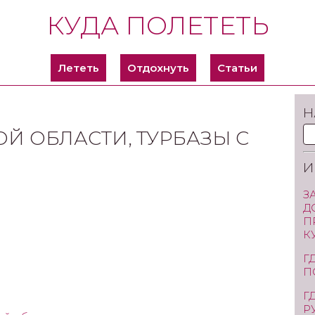
КУДА ПОЛЕТЕТЬ
Лететь
Отдохнуть
Статьи
Н
Й ОБЛАСТИ, ТУРБАЗЫ С
И
З
Д
П
К
Г
П
Г
Р