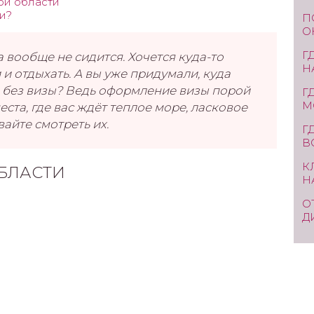
ой области
ии?
П
О
Г
а вообще не сидится. Хочется куда-то
Н
и отдыхать. А вы уже придумали, куда
бы без визы? Ведь оформление визы порой
Г
М
ста, где вас ждёт теплое море, ласковое
вайте смотреть их.
Г
В
К
БЛАСТИ
Н
О
Д