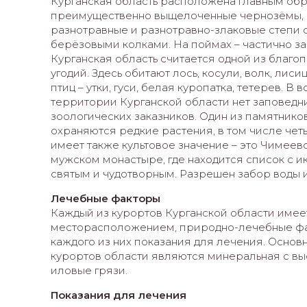
Курганская область расположена главным обр
преимущественно выщелоченные чернозёмы, с
разнотравные и разнотравно-злаковые степи 
берёзовыми колками. На поймах – частично за
Курганская область считается одной из благоп
угодий. Здесь обитают лось, косули, волк, лисица
птиц – утки, гуси, белая куропатка, тетерев. 
территории Курганской области нет заповедни
зоологических заказников. Один из памятнико
охраняются редкие растения, в том числе че
имеет также культовое значение – это Чимеев
мужском монастыре, где находится список с 
святым и чудотворным. Разрешен забор воды из
Лечебные факторы
Каждый из курортов Курганской области имее
месторасположением, природно-лечебные фак
каждого из них показания для лечения. Осн
курортов области являются минеральная с в
иловые грязи.
Показания для лечения