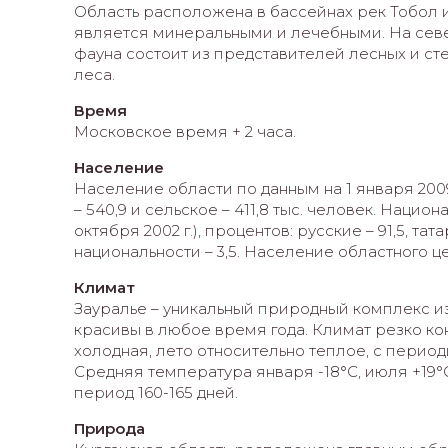
Область расположена в бассейнах рек Тобол и 
является минеральными и лечебными. На севере
фауна состоит из представителей лесных и ст
леса.
Время
Московское время + 2 часа.
Население
Население области по данным на 1 января 2009 г
– 540,9 и сельское – 411,8 тыс. человек. Наци
октября 2002 г.), процентов: русские – 91,5, татар
национальности – 3,5. Население областного ц
Климат
Зауралье – уникальный природный комплекс из
красивы в любое время года. Климат резко к
холодная, лето относительно теплое, с перио
Средняя температура января -18°С, июля +19°С
период 160-165 дней.
Природа