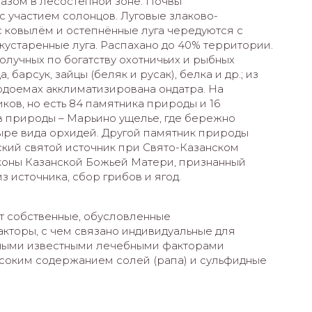
азом в лесостепной зоне. Почвы
 участием солонцов. Луговые злаково-
с ковылём и остепнённые луга чередуются с
кустаренные луга. Распахано до 40% территории.
олучных по богатству охотничьих и рыбных
, барсук, зайцы (беляк и русак), белка и др.; из
В водоeмах акклиматизирована ондатра. На
ков, но есть 84 памятника природы и 16
в природы – Марьино ущелье, где бережно
тыре вида орхидей. Другой памятник природы
ский святой источник при Свято-Казанском
иконы Казанской Божьей Матери, признанный
 источника, сбор грибов и ягод.
т собственные, обусловленные
торы, с чем связано индивидуальные для
овными известными лечебными факторами
ысоким содержанием солей (рапа) и сульфидные