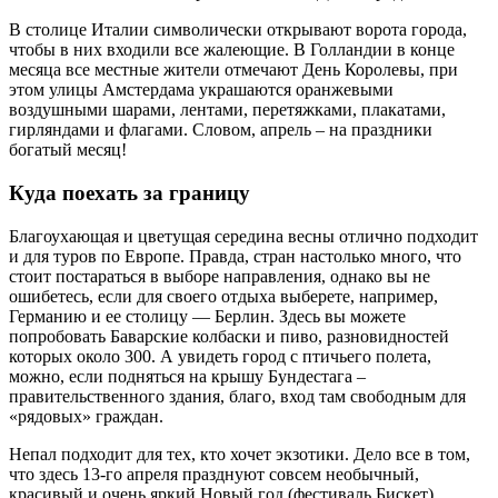
В столице Италии символически открывают ворота города,
чтобы в них входили все жалеющие. В Голландии в конце
месяца все местные жители отмечают День Королевы, при
этом улицы Амстердама украшаются оранжевыми
воздушными шарами, лентами, перетяжками, плакатами,
гирляндами и флагами. Словом, апрель – на праздники
богатый месяц!
Куда поехать за границу
Благоухающая и цветущая середина весны отлично подходит
и для туров по Европе. Правда, стран настолько много, что
стоит постараться в выборе направления, однако вы не
ошибетесь, если для своего отдыха выберете, например,
Германию и ее столицу — Берлин. Здесь вы можете
попробовать Баварские колбаски и пиво, разновидностей
которых около 300. А увидеть город с птичьего полета,
можно, если подняться на крышу Бундестага –
правительственного здания, благо, вход там свободным для
«рядовых» граждан.
Непал подходит для тех, кто хочет экзотики. Дело все в том,
что здесь 13-го апреля празднуют совсем необычный,
красивый и очень яркий Новый год (фестиваль Бискет),