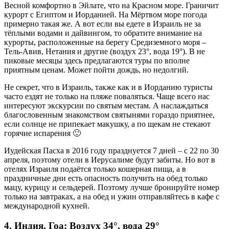
Весной комфортно в Эйлате, что на Красном море. Граничит
курорт с Египтом и Иорданией. На Мёртвом море погода
примерно такая же. А вот если вы едете в Израиль не за
тёплыми водами и дайвингом, то обратите внимание на
курорты, расположенные на берегу Средиземного моря –
Тель-Авив, Нетания и другие (воздух 23°, вода 19°). В не
пиковые месяцы здесь предлагаются туры по вполне
приятным ценам. Может пойти дождь, но недолгий.
Не секрет, что в Израиль, также как и в Иорданию туристы
часто ездят не только на пляже поваляться. Чаще всего нас
интересуют экскурсии по святым местам. А наслаждаться
благословенным знакомством святынями гораздо приятнее,
если солнце не припекает макушку, а по щекам не стекают
горячие испарения 🙂
Иудейская Пасха в 2016 году празднуется 7 дней – с 22 по 30
апреля, поэтому отели в Иерусалиме будут забиты. Но вот в
отелях Израиля подаётся только кошерная пища, а в
праздничные дни есть опасность получить на обед только
мацу, курицу и сельдерей. Поэтому лучше бронируйте номер
только на завтраках, а на обед и ужин отправляйтесь в кафе с
международной кухней.
4. Индия, Гоа: Воздух 34°, вода 29°