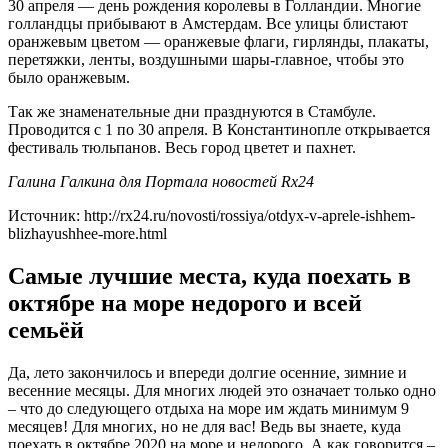
30 апреля — день рождения королевы в Голландии. Многие
голландцы прибывают в Амстердам. Все улицы блистают
оранжевым цветом — оранжевые флаги, гирлянды, плакаты,
перетяжки, ленты, воздушными шары-главное, чтобы это
было оранжевым.
Так же знаменательные дни празднуются в Стамбуле.
Проводится с 1 по 30 апреля. В Константинопле открывается
фестиваль тюльпанов. Весь город цветет и пахнет.
Галина Галкина для Портала новостей Rx24
Источник: http://rx24.ru/novosti/rossiya/otdyx-v-aprele-ishhem-
blizhayushhee-more.html
Самые лучшие места, куда поехать в
октябре на море недорого и всей
семьёй
Да, лето закончилось и впереди долгие осенние, зимние и
весенние месяцы. Для многих людей это означает только одно
– что до следующего отдыха на море им ждать минимум 9
месяцев! Для многих, но не для вас! Ведь вы знаете, куда
поехать в октябре 2020 на море и недорого. А как говорится –