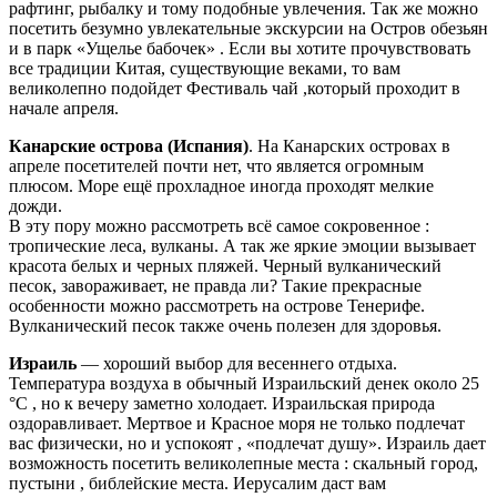
рафтинг, рыбалку и тому подобные увлечения. Так же можно
посетить безумно увлекательные экскурсии на Остров обезьян
и в парк «Ущелье бабочек» . Если вы хотите прочувствовать
все традиции Китая, существующие веками, то вам
великолепно подойдет Фестиваль чай ,который проходит в
начале апреля.
Канарские острова (Испания)
. На Канарских островах в
апреле посетителей почти нет, что является огромным
плюсом. Море ещё прохладное иногда проходят мелкие
дожди.
В эту пору можно рассмотреть всё самое сокровенное :
тропические леса, вулканы. А так же яркие эмоции вызывает
красота белых и черных пляжей. Черный вулканический
песок, завораживает, не правда ли? Такие прекрасные
особенности можно рассмотреть на острове Тенерифе.
Вулканический песок также очень полезен для здоровья.
Израиль
— хороший выбор для весеннего отдыха.
Температура воздуха в обычный Израильский денек около 25
°C , но к вечеру заметно холодает. Израильская природа
оздоравливает. Мертвое и Красное моря не только подлечат
вас физически, но и успокоят , «подлечат душу». Израиль дает
возможность посетить великолепные места : скальный город,
пустыни , библейские места. Иерусалим даст вам