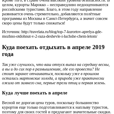
Кроме того, в стране очень высокий уровень безопасности. В
целом, курорты Марокко – несправедливо недооцениваются
российскими туристами. Благо, в этом году направление
развивается очень стремительно, добавляются полётные
программы из Москвы и Санкт-Петербурга, а значит совсем
скоро цены будут только снижаться!
Источник: http://travelata.ru/blog/top-7-kurortov-aprelya-gde-
mozhno-otdohnut-v-2-raza-deshevle-i-luchshe-chem-letom/
Куда поехать отдыхать в апреле 2019
года
Так уже случилось, что ваш отпуск выпал на середину весны,
а вы и до сих пор в размышлениях, где его провести? Не
стоит заранее отчаиваться, поскольку уже в прошлом
остались мартовские холода, а природа уже практически
ожила от зимнего сна, первые трели птиц и первая зелень.
Куда лучше поехать в апреле
Весной не дорогая цена туров, поскольку большинство
курортов еще только подготавливаются к наплыву туристов,
поэтому для своих гостей и предлагают значительные скидки.