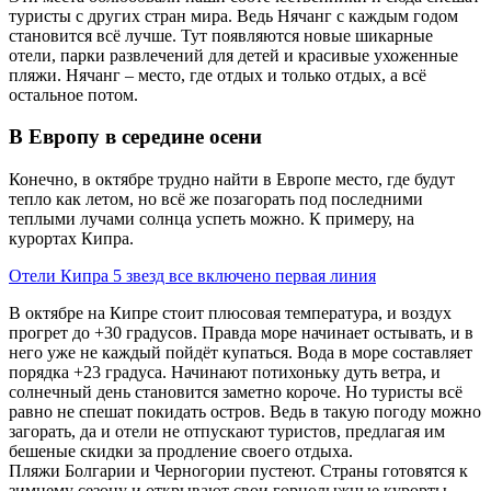
туристы с других стран мира. Ведь Нячанг с каждым годом
становится всё лучше. Тут появляются новые шикарные
отели, парки развлечений для детей и красивые ухоженные
пляжи. Нячанг – место, где отдых и только отдых, а всё
остальное потом.
В Европу в середине осени
Конечно, в октябре трудно найти в Европе место, где будут
тепло как летом, но всё же позагорать под последними
теплыми лучами солнца успеть можно. К примеру, на
курортах Кипра.
Отели Кипра 5 звезд все включено первая линия
В октябре на Кипре стоит плюсовая температура, и воздух
прогрет до +30 градусов. Правда море начинает остывать, и в
него уже не каждый пойдёт купаться. Вода в море составляет
порядка +23 градуса. Начинают потихоньку дуть ветра, и
солнечный день становится заметно короче. Но туристы всё
равно не спешат покидать остров. Ведь в такую погоду можно
загорать, да и отели не отпускают туристов, предлагая им
бешеные скидки за продление своего отдыха.
Пляжи Болгарии и Черногории пустеют. Страны готовятся к
зимнему сезону и открывают свои горнолыжные курорты.