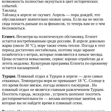
возможность полностью окунуться в цвет исторических
событий.
Таиланд
Тайланд в апреле не скучает. Апрель — пора дождей, что
обуславливает значительно низкие цены. Если вы не могли
сюда попасть раньше из-за финансов, то теперь вам не о чем
беспокоиться.
Египет.
Несмотря на политическую обстановку, Египет
остается востребованным среди россиян. В апреле довольно
жарко (около 30 °C), море также очень теплое. Погода в этот
период достаточно нестабильна, поэтому надо заранее
позаботится о ветрах, которые появляются в начале месяца.
Цены остаются невысокими, сервис хорошо отработан да и
лететь недалеко. Культурная программа Египета по-прежнему
остается насыщенной .
Турция
. Пляжный отдых в Турции в апреле — дело самых
отважных. Температура моря не превышает 18 °C. Солнце в
это время более мягкое, погода немного пасмурная . Но
пляжный отдых не является главным развлечением Турции.
Посетить города, экскурсии , устроить шоппинг посетить
достопримечательности — весьма интересные занятия, на
которые вы не найдете время в пляжный сезон.