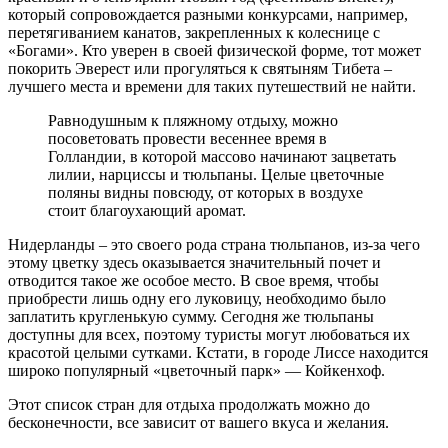
который сопровождается разными конкурсами, например,
перетягиванием канатов, закрепленных к колеснице с
«Богами». Кто уверен в своей физической форме, тот может
покорить Эверест или прогуляться к святыням Тибета –
лучшего места и времени для таких путешествий не найти.
Равнодушным к пляжному отдыху, можно
посоветовать провести весеннее время в
Голландии, в которой массово начинают зацветать
лилии, нарциссы и тюльпаны. Целые цветочные
поляны видны повсюду, от которых в воздухе
стоит благоухающий аромат.
Нидерланды – это своего рода страна тюльпанов, из-за чего
этому цветку здесь оказывается значительный почет и
отводится такое же особое место. В свое время, чтобы
приобрести лишь одну его луковицу, необходимо было
заплатить кругленькую сумму. Сегодня же тюльпаны
доступны для всех, поэтому туристы могут любоваться их
красотой целыми сутками. Кстати, в городе Лиссе находится
широко популярный «цветочный парк» — Койкенхоф.
Этот список стран для отдыха продолжать можно до
бесконечности, все зависит от вашего вкуса и желания.