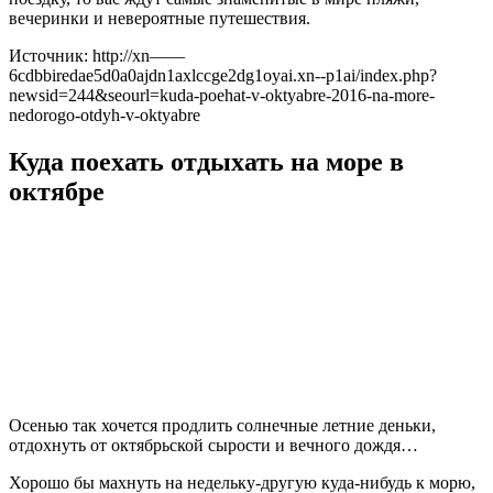
вечеринки и невероятные путешествия.
Источник: http://xn——
6cdbbiredae5d0a0ajdn1axlccge2dg1oyai.xn--p1ai/index.php?
newsid=244&seourl=kuda-poehat-v-oktyabre-2016-na-more-
nedorogo-otdyh-v-oktyabre
Куда поехать отдыхать на море в
октябре
Осенью так хочется продлить солнечные летние деньки,
отдохнуть от октябрьской сырости и вечного дождя…
Хорошо бы махнуть на недельку-другую куда-нибудь к морю,