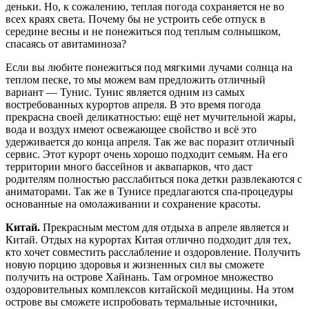
деньки. Но, к сожалению, теплая погода сохраняется не во
всех краях света. Почему бы не устроить себе отпуск в
середине весны и не понежиться под теплым солнышком,
спасаясь от авитаминоза?
Если вы любите понежиться под мягкими лучами солнца на
теплом песке, то мы можем вам предложить отличный
вариант — Тунис. Тунис является одним из самых
востребованных курортов апреля. В это время погода
прекрасна своей деликатностью: ещё нет мучительной жары,
вода и воздух имеют освежающее свойство и всё это
удерживается до конца апреля. Так же вас поразит отличный
сервис. Этот курорт очень хорошо подходит семьям. На его
территории много бассейнов и аквапарков, что даст
родителям полностью расслабиться пока детки развлекаются с
аниматорами. Так же в Тунисе предлагаются спа-процедуры
основанные на омолаживании и сохранение красоты.
Китай.
Прекрасным местом для отдыха в апреле является и
Китай. Отдых на курортах Китая отлично подходит для тех,
кто хочет совместить расслабление и оздоровление. Получить
новую порцию здоровья и жизненных сил вы сможете
получить на острове Хайнань. Там огромное множество
оздоровительных комплексов китайской медицины. На этом
острове вы сможете испробовать термальные источники,