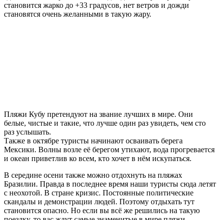
становится жарко до +33 градусов, нет ветров и дожди
становятся очень желанными в такую жару.
Пляжи Кубу претендуют на звание лучших в мире. Они
белые, чистые и такие, что лучше один раз увидеть, чем сто
раз услышать.
Также в октябре туристы начинают осваивать берега
Мексики. Волны возле её берегом утихают, вода прогревается
и океан приветлив ко всем, кто хочет в нём искупаться.
В середине осени также можно отдохнуть на пляжах
Бразилии. Правда в последнее время наши туристы сюда летят
с неохотой. В стране кризис. Постоянные политические
скандалы и демонстрации людей. Поэтому отдыхать тут
становится опасно. Но если вы всё же решились на такую
поездку, то вас ждут самые знаменитые в мире пляжи,