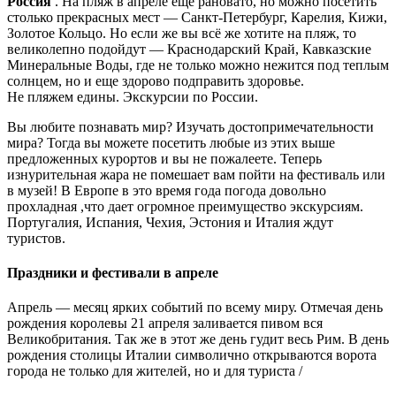
Россия
. На пляж в апреле еще рановато, но можно посетить
столько прекрасных мест — Санкт-Петербург, Карелия, Кижи,
Золотое Кольцо. Но если же вы всё же хотите на пляж, то
великолепно подойдут — Краснодарский Край, Кавказские
Минеральные Воды, где не только можно нежится под теплым
солнцем, но и еще здорово подправить здоровье.
Не пляжем едины. Экскурсии по России.
Вы любите познавать мир? Изучать достопримечательности
мира? Тогда вы можете посетить любые из этих выше
предложенных курортов и вы не пожалеете. Теперь
изнурительная жара не помешает вам пойти на фестиваль или
в музей! В Европе в это время года погода довольно
прохладная ,что дает огромное преимущество экскурсиям.
Португалия, Испания, Чехия, Эстония и Италия ждут
туристов.
Праздники и фестивали в апреле
Апрель — месяц ярких событий по всему миру. Отмечая день
рождения королевы 21 апреля заливается пивом вся
Великобритания. Так же в этот же день гудит весь Рим. В день
рождения столицы Италии символично открываются ворота
города не только для жителей, но и для туриста /