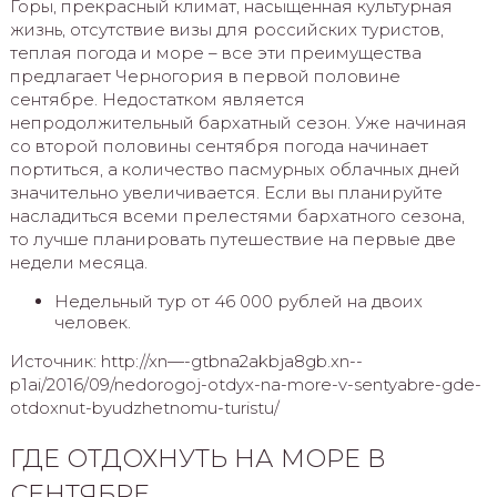
Горы, прекрасный климат, насыщенная культурная
жизнь, отсутствие визы для российских туристов,
теплая погода и море – все эти преимущества
предлагает Черногория в первой половине
сентябре. Недостатком является
непродолжительный бархатный сезон. Уже начиная
со второй половины сентября погода начинает
портиться, а количество пасмурных облачных дней
значительно увеличивается. Если вы планируйте
насладиться всеми прелестями бархатного сезона,
то лучше планировать путешествие на первые две
недели месяца.
Недельный тур от 46 000 рублей на двоих
человек.
Источник: http://xn—-gtbna2akbja8gb.xn--
p1ai/2016/09/nedorogoj-otdyx-na-more-v-sentyabre-gde-
otdoxnut-byudzhetnomu-turistu/
ГДЕ ОТДОХНУТЬ НА МОРЕ В
СЕНТЯБРЕ