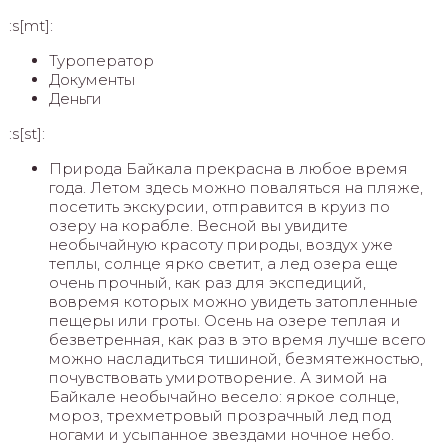
:s[mt]:
Туроператор
Документы
Деньги
:s[st]:
Природа Байкала прекрасна в любое время
года. Летом здесь можно поваляться на пляже,
посетить экскурсии, отправится в круиз по
озеру на корабле. Весной вы увидите
необычайную красоту природы, воздух уже
теплы, солнце ярко светит, а лед озера еще
очень прочный, как раз для экспедиций,
вовремя которых можно увидеть затопленные
пещеры или гроты. Осень на озере теплая и
безветренная, как раз в это время лучше всего
можно насладиться тишиной, безмятежностью,
почувствовать умиротворение. А зимой на
Байкале необычайно весело: яркое солнце,
мороз, трехметровый прозрачный лед под
ногами и усыпанное звездами ночное небо.