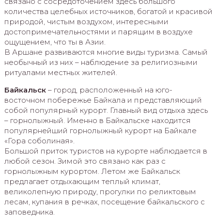
связано с сосредоточением здесь большого
количества целебных источников, богатой и красивой
природой, чистым воздухом, интересными
достопримечательностями и парящим в воздухе
ощущением, что ты в Азии.
В Аршане развиваются многие виды туризма. Самый
необычный из них – наблюдение за религиозными
ритуалами местных жителей.
Байкальск
– город, расположенный на юго-
восточном побережье Байкала и представляющий
собой популярный курорт. Главный вид отдыха здесь
– горнолыжный. Именно в Байкальске находится
популярнейший горнолыжный курорт на Байкале
«Гора соболиная».
Большой приток туристов на курорте наблюдается в
любой сезон. Зимой это связано как раз с
горнолыжным курортом. Летом же Байкальск
предлагает отдыхающим теплый климат,
великолепную природу, прогулки по реликтовым
лесам, купания в речках, посещение байкальского с
заповедника.