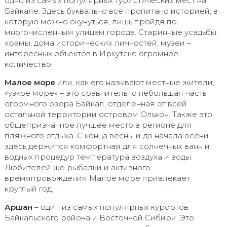
одно из самых популярных туристических мест на
Байкале. Здесь буквально всё пропитано историей, в
которую можно окунуться, лишь пройдя по
многочисленным улицам города. Старинные усадьбы,
храмы, дома исторических личностей, музеи –
интересных объектов в Иркутске огромное
количество.
Малое море
или, как его называют местные жители,
«узкое море» – это сравнительно небольшая часть
огромного озера Байкал, отделенная от всей
остальной территории островом Ольхон. Также это
общепризнанное лучшее место в регионе для
пляжного отдыха. С конца весны и до начала осени
здесь держится комфортная для солнечных ванн и
водных процедур температура воздуха и воды.
Любителей же рыбалки и активного
времяпровождения Малое море привлекает
круглый год.
Аршан
– один из самых популярных курортов
Байкальского района и Восточной Сибири. Это