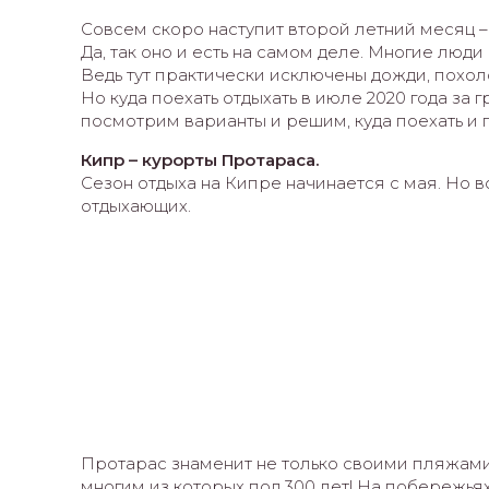
Совсем скоро наступит второй летний месяц – 
Да, так оно и есть на самом деле. Многие люд
Ведь тут практически исключены дожди, похо
Но куда поехать отдыхать в июле 2020 года за 
посмотрим варианты и решим, куда поехать и гд
Кипр – курорты Протараса.
Сезон отдыха на Кипре начинается с мая. Но в
отдыхающих.
Протарас знаменит не только своими пляжами 
многим из которых под 300 лет! На побережь