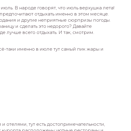
июль. В народе говорят, что июль верхушка лета!
и предпочитают отдыхать именно в этом месяце.
лодания и другие неприятные сюрпризы погоды.
границу и сделать это недорого? Давайте
е лучше всего отдыхать. И так, смотрим.
сё-таки именно в июле тут самый пик жары и
и отелями, тут есть достопримечательности,
ях курорта расположены уютные рестораны и