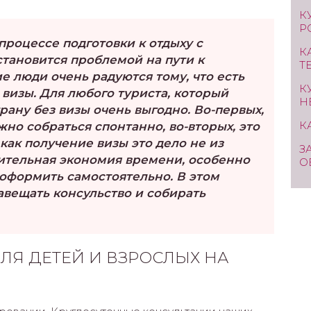
К
Р
процессе подготовки к отдыху с
К
становится проблемой на пути к
Т
е люди очень радуются тому, что есть
К
 визы. Для любого туриста, который
Н
трану без визы очень выгодно. Во-первых,
К
жно собраться спонтанно, во-вторых, это
как получение визы это дело не из
З
чительная экономия времени, особенно
О
 оформить самостоятельно. В этом
авещать консульство и собирать
ЛЯ ДЕТЕЙ И ВЗРОСЛЫХ НА