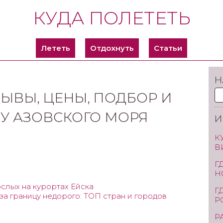
КУДА ПОЛЕТЕТЬ
Лететь
Отдохнуть
Статьи
Н
ТЗЫВЫ, ЦЕНЫ, ПОДБОР И
У АЗОВСКОГО МОРЯ
И
К
В
Г
Н
слых на курортах Ейска
Г
за границу недорого: ТОП стран и городов
Р
Р