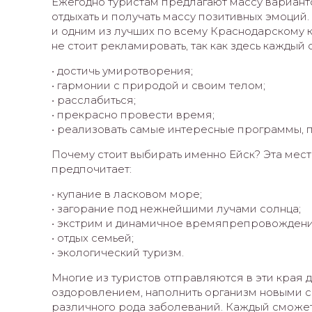
Ежегодно туристам предлагают массу вариант
отдыхать и получать массу позитивных эмоций
и одним из лучших по всему Краснодарскому к
не стоит рекламировать, так как здесь каждый
• достичь умиротворения;
• гармонии с природой и своим телом;
• расслабиться;
• прекрасно провести время;
• реализовать самые интересные программы, 
Почему стоит выбирать именно Ейск? Эта мест
предпочитает:
• купание в ласковом море;
• загорание под нежнейшими лучами солнца;
• экстрим и динамичное времяпрепровождени
• отдых семьей;
• экологический туризм.
Многие из туристов отправляются в эти края д
оздоровлением, наполнить организм новыми си
различного рода заболеваний. Каждый сможет